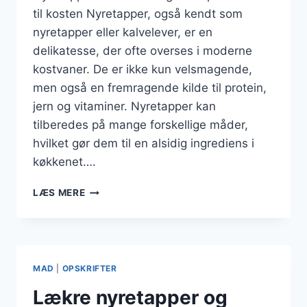
til kosten Nyretapper, også kendt som
nyretapper eller kalvelever, er en
delikatesse, der ofte overses i moderne
kostvaner. De er ikke kun velsmagende,
men også en fremragende kilde til protein,
jern og vitaminer. Nyretapper kan
tilberedes på mange forskellige måder,
hvilket gør dem til en alsidig ingrediens i
køkkenet….
NYRETAPPER
LÆS MERE
OG
GRØNTSAGER
TIL
SUND
KOST
MAD
|
OPSKRIFTER
Lækre nyretapper og