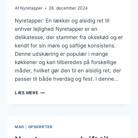
Af
Nyretapper
28. december 2024
Nyretapper: En lækker og alsidig ret til
enhver lejlighed Nyretapper er en
delikatesse, der stammer fra oksekød og er
kendt for sin møre og saftige konsistens.
Denne udskæring er populær i mange
køkkener og kan tilberedes på forskellige
måder, hvilket gør den til en alsidig ret, der
passer til både hverdag og fest. I denne…
NYRETAPPER
LÆS MERE
MED
KARTOFLER
OG
LØG
I
MAD
|
OPSKRIFTER
OVN