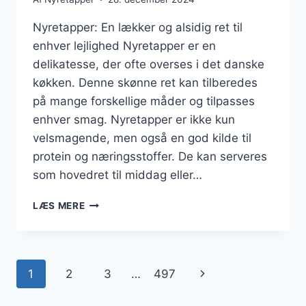
Nyretapper: En lækker og alsidig ret til
enhver lejlighed Nyretapper er en
delikatesse, der ofte overses i det danske
køkken. Denne skønne ret kan tilberedes
på mange forskellige måder og tilpasses
enhver smag. Nyretapper er ikke kun
velsmagende, men også en god kilde til
protein og næringsstoffer. De kan serveres
som hovedret til middag eller…
NYRETAPPER
LÆS MERE
MED
LØG
FOR
EKSTRA
Side
Næste
1
2
3
…
497
SMAG
navigation
side