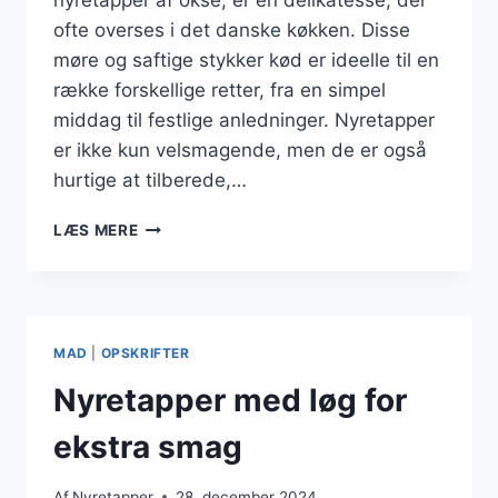
nyretapper af okse, er en delikatesse, der
ofte overses i det danske køkken. Disse
møre og saftige stykker kød er ideelle til en
række forskellige retter, fra en simpel
middag til festlige anledninger. Nyretapper
er ikke kun velsmagende, men de er også
hurtige at tilberede,…
SMAGFULDE
LÆS MERE
NYRETAPPER
MED
BALSAMICO
GLAZE
MAD
|
OPSKRIFTER
Nyretapper med løg for
ekstra smag
Af
Nyretapper
28. december 2024