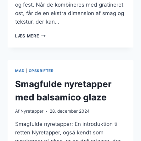
og fest. Når de kombineres med gratineret
ost, får de en ekstra dimension af smag og
tekstur, der kan…
FESTLIGE
LÆS MERE
NYRETAPPER
MED
GRATINERET
OST
MAD
|
OPSKRIFTER
Smagfulde nyretapper
med balsamico glaze
Af
Nyretapper
28. december 2024
Smagfulde nyretapper: En introduktion til
retten Nyretapper, også kendt som