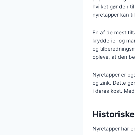
hvilket gør den ti
nyretapper kan ti
En af de mest til
krydderier og mar
og tilberedningsm
opleve, at den be
Nyretapper er ogs
og zink. Dette gø
i deres kost. Me
Historisk
Nyretapper har en