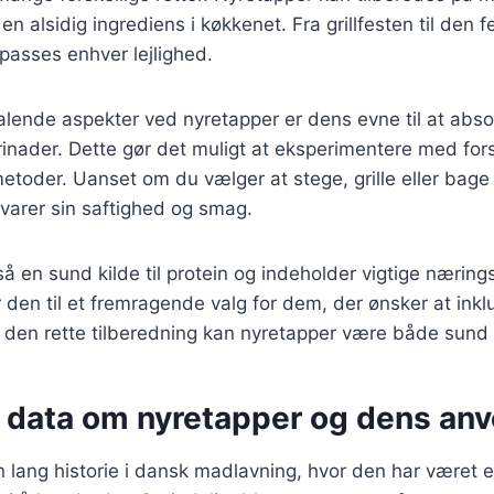
l en alsidig ingrediens i køkkenet. Fra grillfesten til den 
lpasses enhver lejlighed.
talende aspekter ved nyretapper er dens evne til at abs
inader. Dette gør det muligt at eksperimentere med forsk
etoder. Uanset om du vælger at stege, grille eller bage 
varer sin saftighed og smag.
å en sund kilde til protein og indeholder vigtige næring
r den til et fremragende valg for dem, der ønsker at in
d den rette tilberedning kan nyretapper være både sund
e data om nyretapper og dens an
 lang historie i dansk madlavning, hvor den har været e