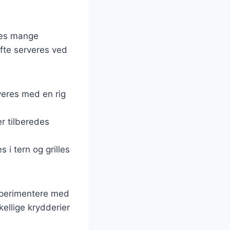
ndes mange
ofte serveres ved
rveres med en rig
er tilberedes
s i tern og grilles
ksperimentere med
ellige krydderier