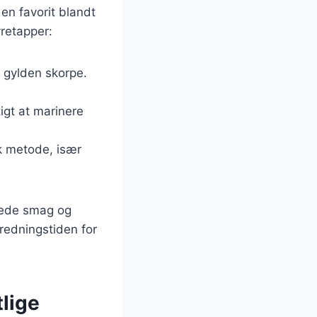
en favorit blandt
yretapper:
, gylden skorpe.
tigt at marinere
sk metode, især
kede smag og
eredningstiden for
tlige