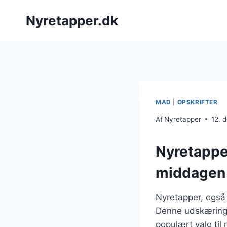
Fortsæt
Nyretapper.dk
til
indhold
MAD
|
OPSKRIFTER
Af
Nyretapper
12. 
Nyretapper
middagen
Nyretapper, også
Denne udskæring e
populært valg til