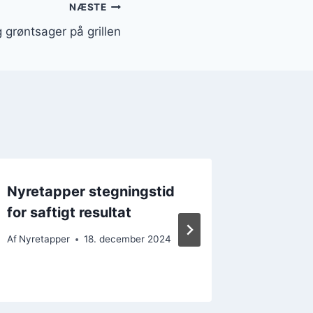
NÆSTE
 grøntsager på grillen
Nyretapper stegningstid
Nyreta
for saftigt resultat
du ska
Af
Nyretapper
18. december 2024
Af
Nyretap