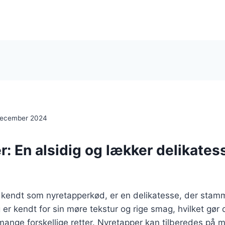
december 2024
: En alsidig og lækker delikatess
 kendt som nyretapperkød, er en delikatesse, der stam
r kendt for sin møre tekstur og rige smag, hvilket gør d
 mange forskellige retter. Nyretapper kan tilberedes på