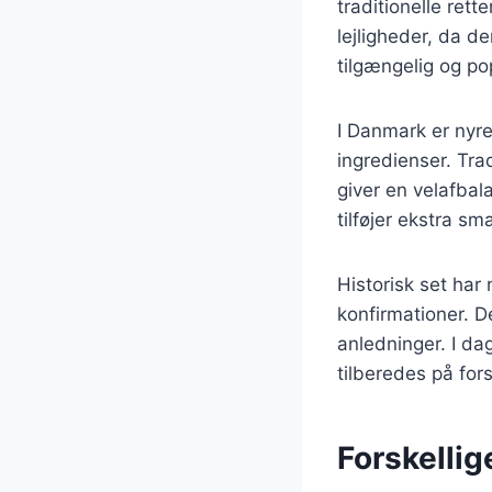
traditionelle rett
lejligheder, da d
tilgængelig og p
I Danmark er nyre
ingredienser. Trad
giver en velafbal
tilføjer ekstra sm
Historisk set har
konfirmationer. De
anledninger. I d
tilberedes på for
Forskellig