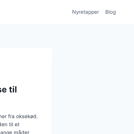
Nyretapper
Blog
e til
mer fra oksekød.
en til et
 mange måder,