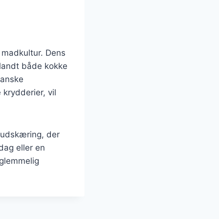
 madkultur. Dens
t blandt både kokke
danske
krydderier, vil
n udskæring, der
dag eller en
orglemmelig