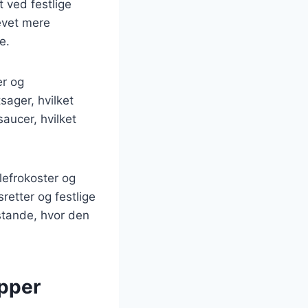
t ved festlige
levet mere
e.
er og
tsager, hvilket
saucer, hvilket
lefrokoster og
retter og festlige
stande, hvor den
apper