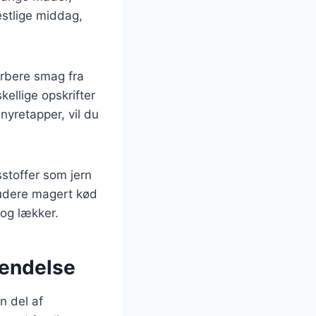
festlige middag,
orbere smag fra
ellige opskrifter
nyretapper, vil du
sstoffer som jern
kludere magert kød
 og lækker.
vendelse
n del af