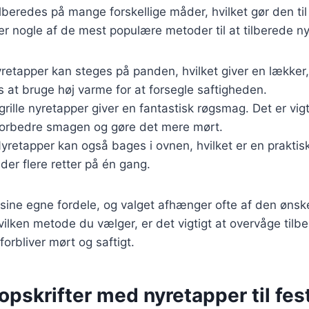
lberedes på mange forskellige måder, hvilket gør den til 
r nogle af de mest populære metoder til at tilberede n
yretapper kan steges på panden, hvilket giver en lækker
 at bruge høj varme for at forsegle saftigheden.
 grille nyretapper giver en fantastisk røgsmag. Det er vig
 forbedre smagen og gøre det mere mørt.
Nyretapper kan også bages i ovnen, hvilket er en prakti
eder flere retter på én gang.
sine egne fordele, og valget afhænger ofte af den øns
vilken metode du vælger, er det vigtigt at overvåge tilb
 forbliver mørt og saftigt.
pskrifter med nyretapper til fes