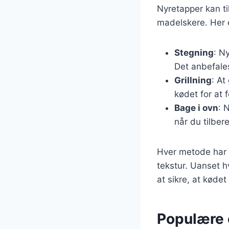
Nyretapper kan ti
madelskere. Her e
Stegning
: N
Det anbefales
Grillning
: At
kødet for at
Bage i ovn
: 
når du tilber
Hver metode har 
tekstur. Uanset h
at sikre, at kødet
Populære o