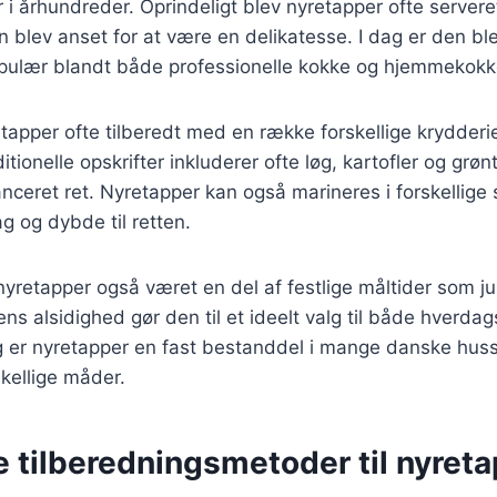
er i århundreder. Oprindeligt blev nyretapper ofte servere
en blev anset for at være en delikatesse. I dag er den b
opulær blandt både professionelle kokke og hjemmekokk
tapper ofte tilberedt med en række forskellige krydderi
itionelle opskrifter inkluderer ofte løg, kartofler og grøn
anceret ret. Nyretapper kan også marineres i forskellige 
ag og dybde til retten.
 nyretapper også været en del af festlige måltider som ju
ns alsidighed gør den til et ideelt valg til både hverdags
ag er nyretapper en fast bestanddel i mange danske hus
skellige måder.
e tilberedningsmetoder til nyret