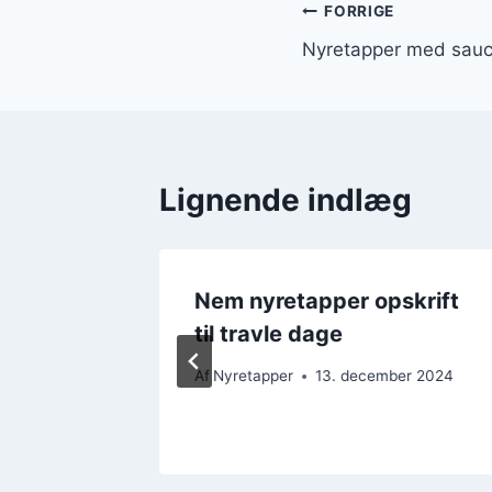
Indlægsnavi
FORRIGE
Nyretapper med sauce 
Lignende indlæg
med
Nem nyretapper opskrift
ampe
til travle dage
er 2024
Af
Nyretapper
13. december 2024