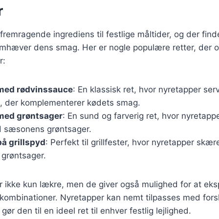
r
fremragende ingrediens til festlige måltider, og der fi
remhæver dens smag. Her er nogle populære retter, der 
r:
med rødvinssauce
: En klassisk ret, hvor nyretapper se
, der komplementerer kødets smag.
med grøntsager
: En sund og farverig ret, hvor nyretapp
sæsonens grøntsager.
å grillspyd
: Perfekt til grillfester, hvor nyretapper skære
grøntsager.
er ikke kun lækre, men de giver også mulighed for at e
kombinationer. Nyretapper kan nemt tilpasses med forsk
gør den til en ideel ret til enhver festlig lejlighed.