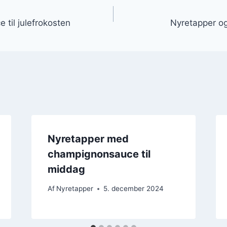
gation
til julefrokosten
Nyretapper og
Nyretapper med
champignonsauce til
middag
Af
Nyretapper
5. december 2024