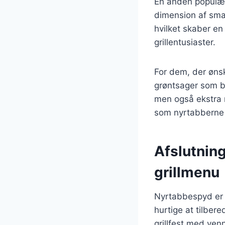
En anden populær v
dimension af sma
hvilket skaber en
grillentusiaster.
For dem, der øns
grøntsager som br
men også ekstra 
som nyrtabberne 
Afslutnin
grillmenu
Nyrtabbespyd er en
hurtige at tilber
grillfest med ven