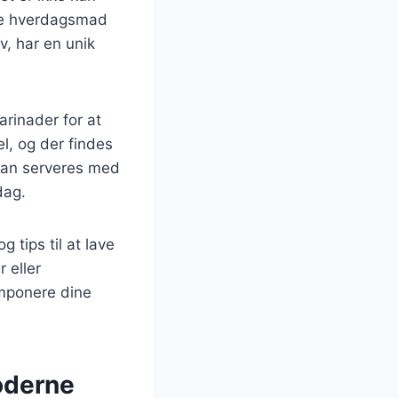
åde hverdagsmad
v, har en unik
arinader for at
l, og der findes
 kan serveres med
dag.
g tips til at lave
 eller
imponere dine
moderne