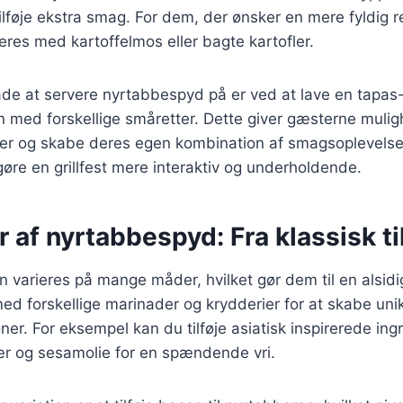
ilføje ekstra smag. For dem, der ønsker en mere fyldig r
res med kartoffelmos eller bagte kartofler.
de at servere nyrtabbespyd på er ved at lave en tapas-
n med forskellige småretter. Dette giver gæsterne muli
tter og skabe deres egen kombination af smagsoplevelse
øre en grillfest mere interaktiv og underholdende.
r af nyrtabbespyd: Fra klassisk ti
varieres på mange måder, hvilket gør dem til en alsidi
d forskellige marinader og krydderier for at skabe uni
r. For eksempel kan du tilføje asiatisk inspirerede in
ær og sesamolie for en spændende vri.