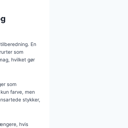
og
tilberedning. En
erurter som
mag, hvilket gør
ger som
e kun farve, men
ensartede stykker,
længere, hvis