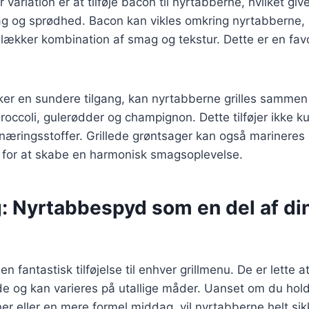
ariation er at tilføje bacon til nyrtabberne, hvilket giv
g og sprødhed. Bacon kan vikles omkring nyrtabberne, i
 lækker kombination af smag og tekstur. Dette er en fav
ker en sundere tilgang, kan nyrtabberne grilles samme
occoli, gulerødder og champignon. Dette tilføjer ikke kun
næringsstoffer. Grillede grøntsager kan også mariner
for at skabe en harmonisk smagsoplevelse.
g: Nyrtabbespyd som en del af di
 fantastisk tilføjelse til enhver grillmenu. De er lette a
ede og kan varieres på utallige måder. Uanset om du hol
ner eller en mere formel middag, vil nyrtabberne helt si