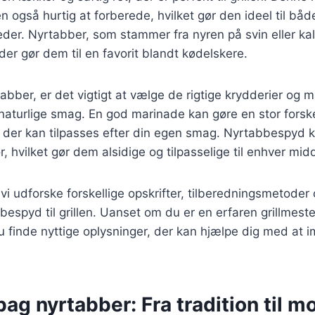
 også hurtig at forberede, hvilket gør den ideel til b
heder. Nyrtabber, som stammer fra nyren på svin eller kal
der gør dem til en favorit blandt kødelskere.
tabber, er det vigtigt at vælge de rigtige krydderier og m
aturlige smag. En god marinade kan gøre en stor forske
, der kan tilpasses efter din egen smag. Nyrtabbespyd
ør, hvilket gør dem alsidige og tilpasselige til enhver mid
l vi udforske forskellige opskrifter, tilberedningsmetoder o
espyd til grillen. Uanset om du er en erfaren grillmester
u finde nyttige oplysninger, der kan hjælpe dig med at 
bag nyrtabber: Fra tradition til 