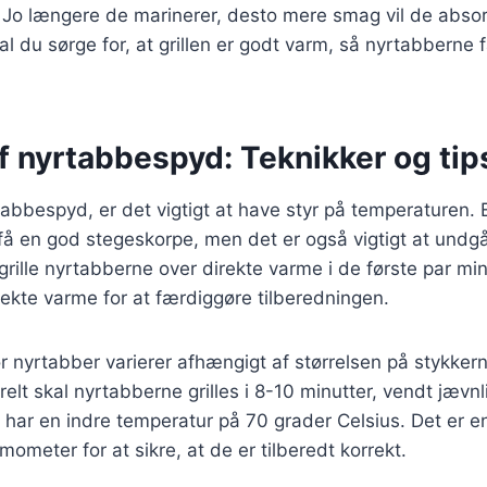
t. Jo længere de marinerer, desto mere smag vil de abso
, skal du sørge for, at grillen er godt varm, så nyrtabberne 
af nyrtabbespyd: Teknikker og tip
rtabbespyd, er det vigtigt at have styr på temperaturen. 
 få en god stegeskorpe, men det er også vigtigt at und
grille nyrtabberne over direkte varme i de første par min
irekte varme for at færdiggøre tilberedningen.
r nyrtabber varierer afhængigt af størrelsen på stykkern
lt skal nyrtabberne grilles i 8-10 minutter, vendt jævnlig
ar en indre temperatur på 70 grader Celsius. Det er en
ometer for at sikre, at de er tilberedt korrekt.