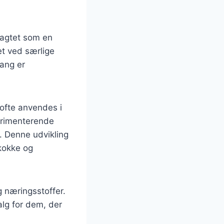
ragtet som en
ret ved særlige
gang er
ofte anvendes i
sperimenterende
. Denne udvikling
 kokke og
g næringsstoffer.
alg for dem, der