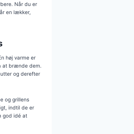
rbere. Når du er
får en lækker,
s
En høj varme er
gå at brænde dem.
utter og derefter
e og grillens
t, indtil de er
 god idé at