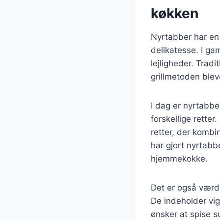
køkken
Nyrtabber har en 
delikatesse. I gam
lejligheder. Trad
grillmetoden ble
I dag er nyrtabbe
forskellige retter
retter, der kombi
har gjort nyrtabb
hjemmekokke.
Det er også værd 
De indeholder vig
ønsker at spise 