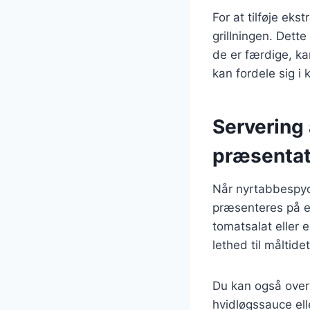
For at tilføje ek
grillningen. Dett
de er færdige, ka
kan fordele sig i 
Servering 
præsentat
Når nyrtabbespyd 
præsenteres på en
tomatsalat eller e
lethed til måltidet
Du kan også over
hvidløgssauce el