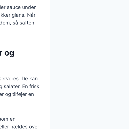
ler sauce under
ækker glans. Når
 dem, så saften
r og
 serveres. De kan
 salater. En frisk
r og tilføjer en
åsom en
eller hældes over