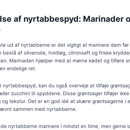
lse af nyrtabbespyd: Marinader 
r
ste ud af nyrtabberne er det vigtigt at marinere dem før 
bestå af olivenolie, hvidløg, citronsaft og friske krydd
mian. Marinaden hjælper med at mørne kødet og tilføre s
den endelige ret.
r nyrtabbespyd, kan du også overveje at tilføje grøntsa
eller zucchini til spyddene. Disse grøntsager tilføjer ikk
og tekstur. Det er en god idé at skære grøntsagerne i 
s jævnt sammen med nyrtabberne.
 lade nyrtabberne marinere i mindst en time, men gerne 