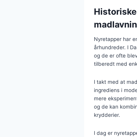
Historisk
madlavni
Nyretapper har en
århundreder. I Da
og de er ofte blev
tilberedt med enk
I takt med at mad
ingrediens i moder
mere eksperimente
og de kan kombin
krydderier.
I dag er nyretapp