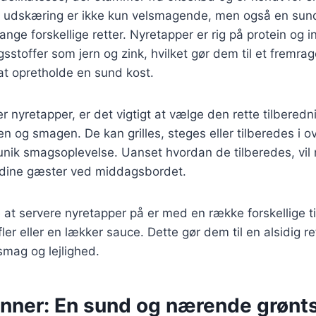
 udskæring er ikke kun velsmagende, men også en sund 
ange forskellige retter. Nyretapper er rig på protein og 
gsstoffer som jern og zink, hvilket gør dem til et fremra
at opretholde en sund kost.
r nyretapper, er det vigtigt at vælge den rette tilbered
n og smagen. De kan grilles, steges eller tilberedes i o
nik smagsoplevelse. Uanset hvordan de tilberedes, vil 
 dine gæster ved middagsbordet.
at servere nyretapper på er med en række forskellige t
ler eller en lækker sauce. Dette gør dem til en alsidig re
smag og lejlighed.
nner: En sund og nærende grønts