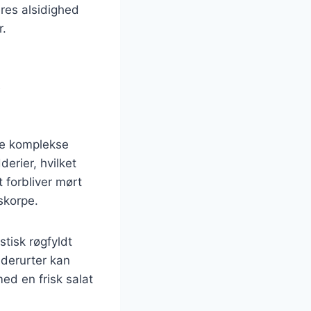
res alsidighed
r.
t
ere komplekse
derier, hvilket
t forbliver mørt
skorpe.
stisk røgfyldt
dderurter kan
med en frisk salat