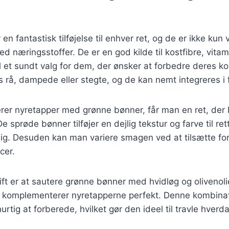
en fantastisk tilføjelse til enhver ret, og de er ikke ku
d næringsstoffer. De er en god kilde til kostfibre, vitam
il et sundt valg for dem, der ønsker at forbedre deres k
 rå, dampede eller stegte, og de kan nemt integreres i fo
er nyretapper med grønne bønner, får man en ret, der
De sprøde bønner tilføjer en dejlig tekstur og farve til ret
ig. Desuden kan man variere smagen ved at tilsætte for
cer.
ft er at sautere grønne bønner med hvidløg og olivenolie
 komplementerer nyretapperne perfekt. Denne kombinat
rtig at forberede, hvilket gør den ideel til travle hverd