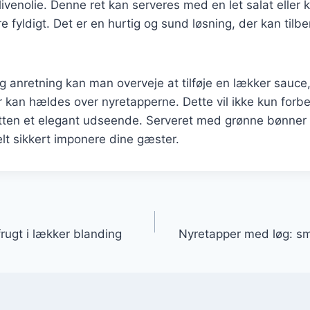
venolie. Denne ret kan serveres med en let salat eller ka
e fyldigt. Det er en hurtig og sund løsning, der kan til
ig anretning kan man overveje at tilføje en lækker sauc
r kan hældes over nyretapperne. Dette vil ikke kun for
tten et elegant udseende. Serveret med grønne bønner 
helt sikkert imponere dine gæster.
gation
rugt i lækker blanding
Nyretapper med løg: sm