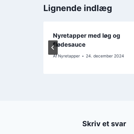
Lignende indlæg
il
Nyretapper med løg og
flødesauce
er 2024
Af
Nyretapper
24. december 2024
Skriv et svar