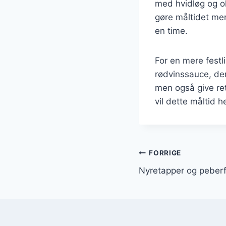
med hvidløg og oli
gøre måltidet mer
en time.
For en mere festl
rødvinssauce, de
men også give re
vil dette måltid 
Indlægsnavi
FORRIGE
Nyretapper og peberf