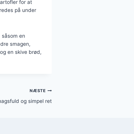
rtofler for at
beredes på under
e, såsom en
bedre smagen,
og en skive brød,
NÆSTE
agsfuld og simpel ret