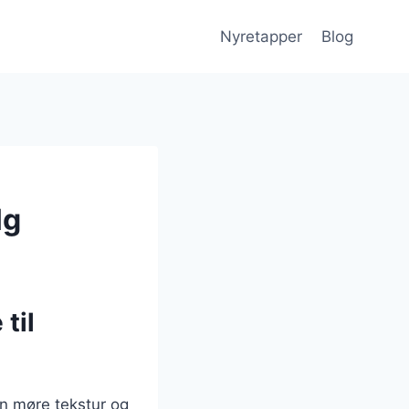
Nyretapper
Blog
lg
til
in møre tekstur og