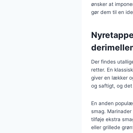
ønsker at impone
gør dem til en ide
Nyretapper 
derimelle
Der findes utalli
retter. En klassi
giver en lækker og
og saftigt, og de
En anden populær 
smag. Marinader 
tilføje ekstra sm
eller grillede grø