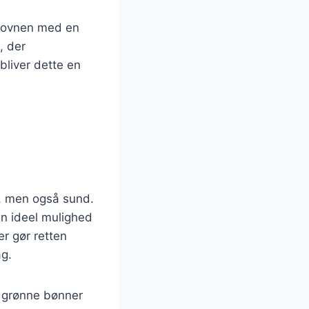
i ovnen med en
, der
bliver dette en
, men også sund.
en ideel mulighed
er gør retten
ag.
e grønne bønner