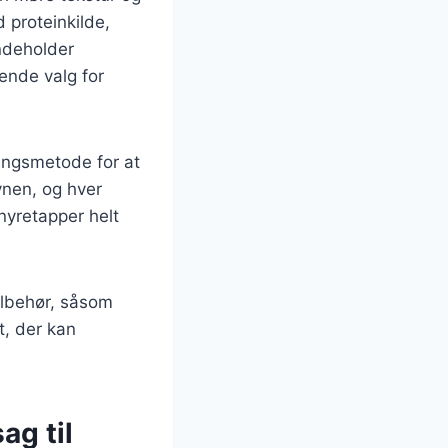
proteinkilde,
indeholder
gende valg for
ningsmetode for at
vnen, og hver
nyretapper helt
ilbehør, såsom
t, der kan
ag til