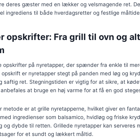
re deres gæster med en lækker og velsmagende ret. De
el ingrediens til både hverdagsretter og festlige måltide
opskrifter: Fra grill til ovn og al
m
ge opskrifter på nyretapper, der spænder fra enkle til m
sk opskrift er nyretapper stegt på panden med løg og kryd
 saftig ret. Stegningstiden er vigtig for at sikre, at køde
t anbefales at bruge en høj varme for at få en god stege
metode er at grille nyretapperne, hvilket giver en fanta
med ingredienser som balsamico, hvidløg og friske kry
ag og dybde til retten. Grillede nyretapper kan serveres 
ntsager for et sundt og lækkert måltid.