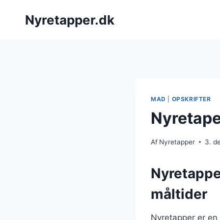
Fortsæt
Nyretapper.dk
til
indhold
MAD
|
OPSKRIFTER
Nyretape
Af
Nyretapper
3. d
Nyretapper
måltider
Nyretapper er en 