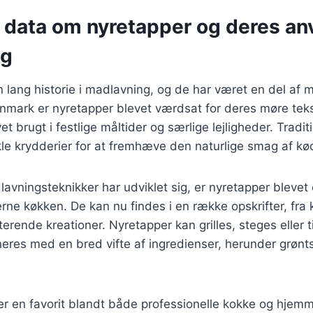
e data om nyretapper og deres an
ng
 lang historie i madlavning, og de har været en del af m
nmark er nyretapper blevet værdsat for deres møre teks
et brugt i festlige måltider og særlige lejligheder. Tradit
le krydderier for at fremhæve den naturlige smag af kø
lavningsteknikker har udviklet sig, er nyretapper bleve
ne køkken. De kan nu findes i en række opskrifter, fra kl
rende kreationer. Nyretapper kan grilles, steges eller t
eres med en bred vifte af ingredienser, herunder grønt
er en favorit blandt både professionelle kokke og hjem