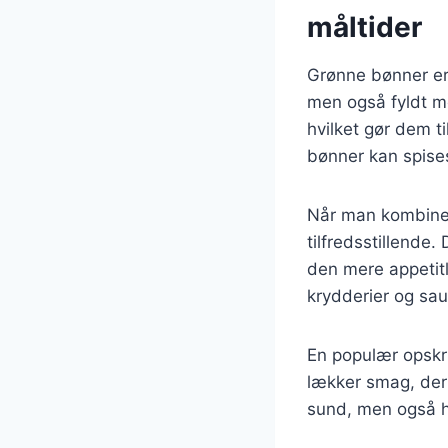
måltider
Grønne bønner er 
men også fyldt me
hvilket gør dem t
bønner kan spises
Når man kombiner
tilfredsstillende. 
den mere appetitl
krydderier og sau
En populær opskri
lækker smag, der
sund, men også hu