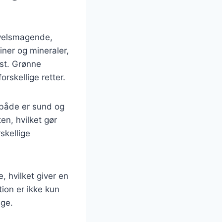
n velsmagende,
iner og mineraler,
ost. Grønne
rskellige retter.
 både er sund og
ten, hvilket gør
skellige
, hvilket giver en
ion er ikke kun
age.