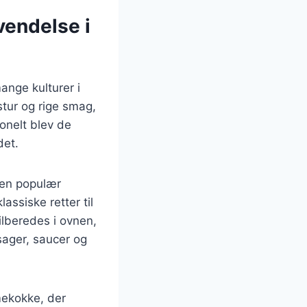
vendelse i
ange kulturer i
tur og rige smag,
ionelt blev de
det.
t en populær
assiske retter til
ilberedes i ovnen,
sager, saucer og
mekokke, der