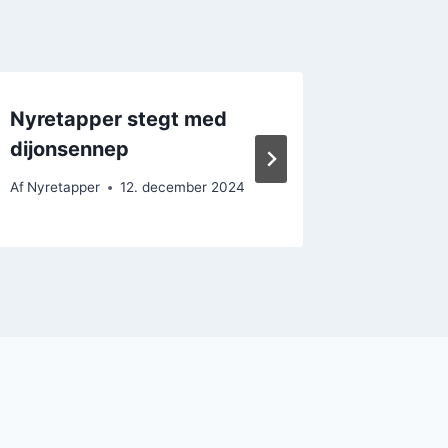
Nyretapper stegt med
Nyreta
dijonsennep
til en 
Af
Nyretapper
12. december 2024
Af
Nyretap