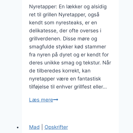
Nyretapper: En lækker og alsidig
ret til grillen Nyretapper, også
kendt som nyresteaks, er en
delikatesse, der ofte overses i
grillverdenen. Disse møre og
smagfulde stykker kød stammer
fra nyren på dyret og er kendt for
deres unikke smag og tekstur. Når
de tilberedes korrekt, kan
nyretapper være en fantastisk
tilføjelse til enhver grillfest eller…
Nyretapper
Læs mere
på
grill
med
Mad
|
Opskrifter
krydderier