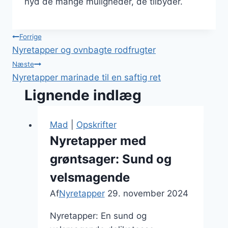
nyd de mange muligheder, de tilbyder.
Indlægsnavigation
Forrige
Nyretapper og ovnbagte rodfrugter
Næste
Nyretapper marinade til en saftig ret
Lignende indlæg
Mad
|
Opskrifter
Nyretapper med
grøntsager: Sund og
velsmagende
Af
Nyretapper
29. november 2024
Nyretapper: En sund og