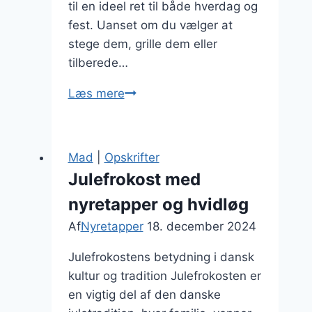
til en ideel ret til både hverdag og
fest. Uanset om du vælger at
stege dem, grille dem eller
tilberede…
Nyretapper
Læs mere
med
krydderier:
imponer
Mad
|
Opskrifter
dine
Julefrokost med
gæster
nyretapper og hvidløg
Af
Nyretapper
18. december 2024
Julefrokostens betydning i dansk
kultur og tradition Julefrokosten er
en vigtig del af den danske