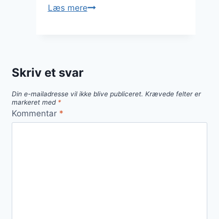
Nyretapper
Læs mere
og
bacon
i
en
Skriv et svar
velsmagende
ret
Din e-mailadresse vil ikke blive publiceret.
Krævede felter er
markeret med
*
Kommentar
*