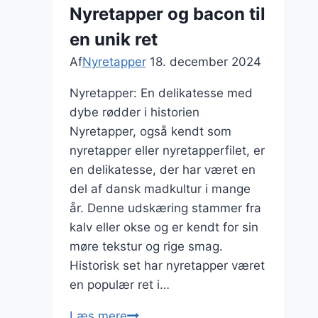
og
Nyretapper og bacon til
velsmagende
en unik ret
Af
Nyretapper
18. december 2024
Nyretapper: En delikatesse med
dybe rødder i historien
Nyretapper, også kendt som
nyretapper eller nyretapperfilet, er
en delikatesse, der har været en
del af dansk madkultur i mange
år. Denne udskæring stammer fra
kalv eller okse og er kendt for sin
møre tekstur og rige smag.
Historisk set har nyretapper været
en populær ret i…
Nyretapper
Læs mere