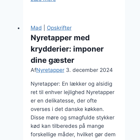
og
bacon
til
Mad
|
Opskrifter
en
Nyretapper med
unik
krydderier: imponer
ret
dine gæster
Af
Nyretapper
3. december 2024
Nyretapper: En lækker og alsidig
ret til enhver lejlighed Nyretapper
er en delikatesse, der ofte
overses i det danske køkken.
Disse møre og smagfulde stykker
kød kan tilberedes på mange
forskellige måder, hvilket gør dem