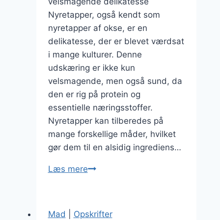
velsmagende delikatesse
Nyretapper, også kendt som
nyretapper af okse, er en
delikatesse, der er blevet værdsat
i mange kulturer. Denne
udskæring er ikke kun
velsmagende, men også sund, da
den er rig på protein og
essentielle næringsstoffer.
Nyretapper kan tilberedes på
mange forskellige måder, hvilket
gør dem til en alsidig ingrediens…
Nyretapper
Læs mere
med
grøntsager:
Sund
Mad
|
Opskrifter