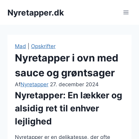
Fortsæt
Nyretapper.dk
til
indhold
Mad
|
Opskrifter
Nyretapper i ovn med
sauce og grøntsager
Af
Nyretapper
27. december 2024
Nyretapper: En lækker og
alsidig ret til enhver
lejlighed
Nyretapper er en delikatesse, der ofte