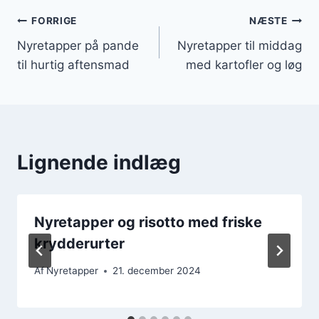
Indlægsnavigation
FORRIGE
NÆSTE
Nyretapper på pande
Nyretapper til middag
til hurtig aftensmad
med kartofler og løg
Lignende indlæg
Nyretapper og risotto med friske
krydderurter
Af
Nyretapper
21. december 2024