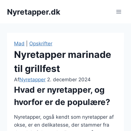
Fortsæt
Nyretapper.dk
til
indhold
Mad
|
Opskrifter
Nyretapper marinade
til grillfest
Af
Nyretapper
2. december 2024
Hvad er nyretapper, og
hvorfor er de populære?
Nyretapper, også kendt som nyretapper af
okse, er en delikatesse, der stammer fra