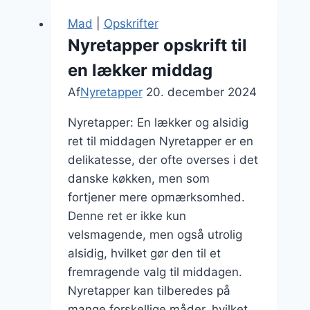
til
Mad
|
Opskrifter
nytårsmiddag
Nyretapper opskrift til
en lækker middag
Af
Nyretapper
20. december 2024
Nyretapper: En lækker og alsidig
ret til middagen Nyretapper er en
delikatesse, der ofte overses i det
danske køkken, men som
fortjener mere opmærksomhed.
Denne ret er ikke kun
velsmagende, men også utrolig
alsidig, hvilket gør den til et
fremragende valg til middagen.
Nyretapper kan tilberedes på
mange forskellige måder, hvilket