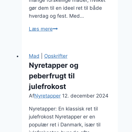
mange forskellige måder, hvilket
gør dem til en ideel ret til både
hverdag og fest. Med…
Nyretapper
Læs mere
med
rosmarin
og
Mad
|
Opskrifter
hvidløg
Nyretapper og
peberfrugt til
julefrokost
Af
Nyretapper
12. december 2024
Nyretapper: En klassisk ret til
julefrokost Nyretapper er en
populær ret i Danmark, især til