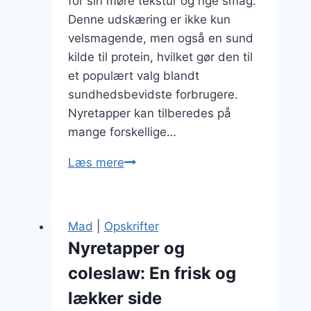
for sin møre tekstur og rige smag.
Denne udskæring er ikke kun
velsmagende, men også en sund
kilde til protein, hvilket gør den til
et populært valg blandt
sundhedsbevidste forbrugere.
Nyretapper kan tilberedes på
mange forskellige…
Nyretapper
Læs mere
og
friske
krydderurter
Mad
|
Opskrifter
til
Nyretapper og
sund
coleslaw: En frisk og
madlavning
lækker side