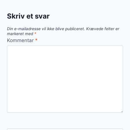
En
frisk
Skriv et svar
og
lækker
Din e-mailadresse vil ikke blive publiceret.
Krævede felter er
side
markeret med
*
Kommentar
*