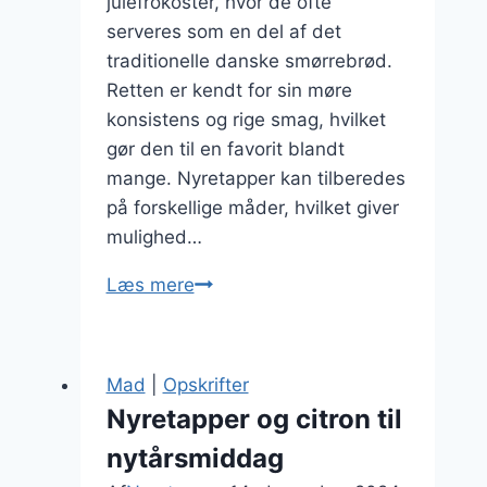
julefrokoster, hvor de ofte
serveres som en del af det
traditionelle danske smørrebrød.
Retten er kendt for sin møre
konsistens og rige smag, hvilket
gør den til en favorit blandt
mange. Nyretapper kan tilberedes
på forskellige måder, hvilket giver
mulighed…
Nyretapper
Læs mere
og
peberfrugt
til
Mad
|
Opskrifter
julefrokost
Nyretapper og citron til
nytårsmiddag