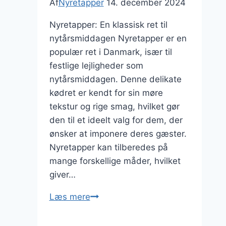
Af
Nyretapper
14. december 2024
Nyretapper: En klassisk ret til
nytårsmiddagen Nyretapper er en
populær ret i Danmark, især til
festlige lejligheder som
nytårsmiddagen. Denne delikate
kødret er kendt for sin møre
tekstur og rige smag, hvilket gør
den til et ideelt valg for dem, der
ønsker at imponere deres gæster.
Nyretapper kan tilberedes på
mange forskellige måder, hvilket
giver…
Nyretapper
Læs mere
og
citron