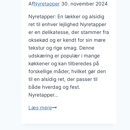
Af
Nyretapper
30. november 2024
Nyretapper: En lækker og alsidig
ret til enhver lejlighed Nyretapper
er en delikatesse, der stammer fra
oksekød og er kendt for sin møre
tekstur og rige smag. Denne
udskæring er populær i mange
køkkener og kan tilberedes på
forskellige måder, hvilket gør den
til en alsidig ret, der passer til
både hverdag og fest.
Nyretapper…
Nyretapper
Læs mere
og
coleslaw: