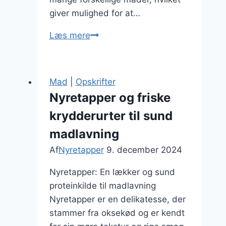
giver mulighed for at…
Nyretapper
Læs mere
opskrift
til
en
Mad
|
Opskrifter
lækker
Nyretapper og friske
middag
krydderurter til sund
madlavning
Af
Nyretapper
9. december 2024
Nyretapper: En lækker og sund
proteinkilde til madlavning
Nyretapper er en delikatesse, der
stammer fra oksekød og er kendt