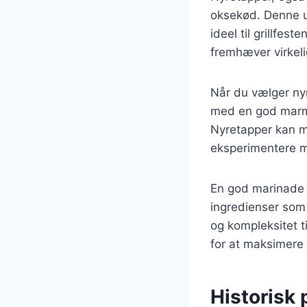
oksekød. Denne ud
ideel til grillfes
fremhæver virkeli
Når du vælger nyre
med en god marmor
Nyretapper kan ma
eksperimentere m
En god marinade k
ingredienser som o
og kompleksitet t
for at maksimere
Historisk