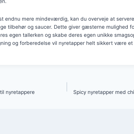
en.
fest endnu mere mindeværdig, kan du overveje at server
ige tilbehør og saucer. Dette giver gæsterne mulighed fo
es egen tallerken og skabe deres egen unikke smagso
ning og forberedelse vil nyretapper helt sikkert være e
gation
til nyretappere
Spicy nyretapper med chi