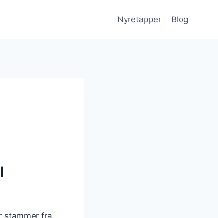
Nyretapper
Blog
l
r stammer fra