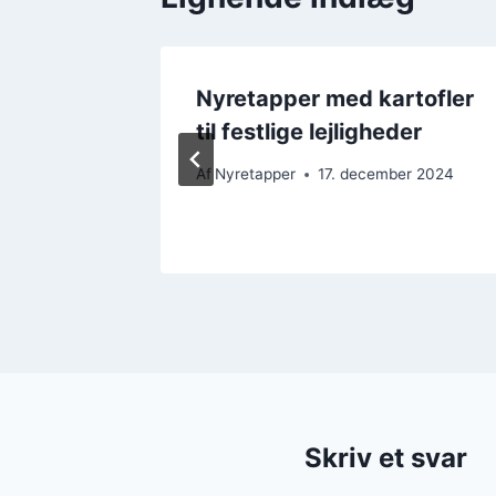
to med
Nyretapper med kartofler
til festlige lejligheder
r 2024
Af
Nyretapper
17. december 2024
Skriv et svar