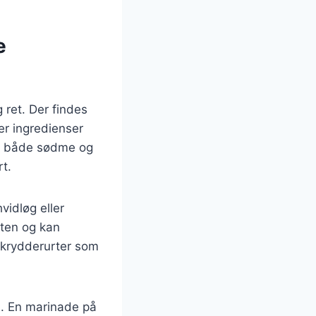
e
 ret. Der findes
er ingredienser
er både sødme og
t.
vidløg eller
tten og kan
e krydderurter som
nd. En marinade på