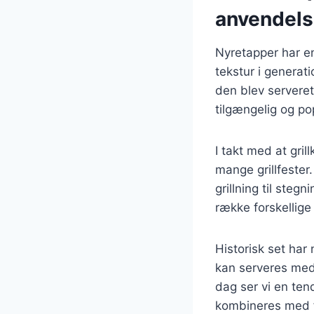
anvendel
Nyretapper har en
tekstur i generati
den blev serveret
tilgængelig og p
I takt med at gri
mange grillfester
grillning til ste
række forskellige 
Historisk set har
kan serveres med 
dag ser vi en ten
kombineres med fo