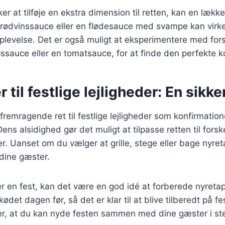
er at tilføje en ekstra dimension til retten, kan en læk
 rødvinssauce eller en flødesauce med svampe kan virkel
levelse. Det er også muligt at eksperimentere med fors
sauce eller en tomatsauce, for at finde den perfekte k
 til festlige lejligheder: En sikke
fremragende ret til festlige lejligheder som konfirmatio
Dens alsidighed gør det muligt at tilpasse retten til fors
 Uanset om du vælger at grille, stege eller bage nyreta
dine gæster.
r en fest, kan det være en god idé at forberede nyreta
ødet dagen før, så det er klar til at blive tilberedt på f
rer, at du kan nyde festen sammen med dine gæster i ste