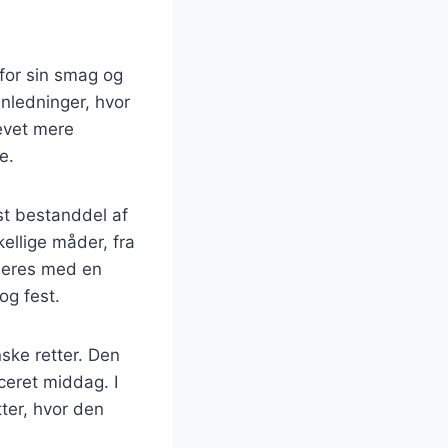
 for sin smag og
anledninger, hvor
levet mere
e.
ast bestanddel af
kellige måder, fra
ineres med en
og fest.
ske retter. Den
ceret middag. I
ter, hvor den