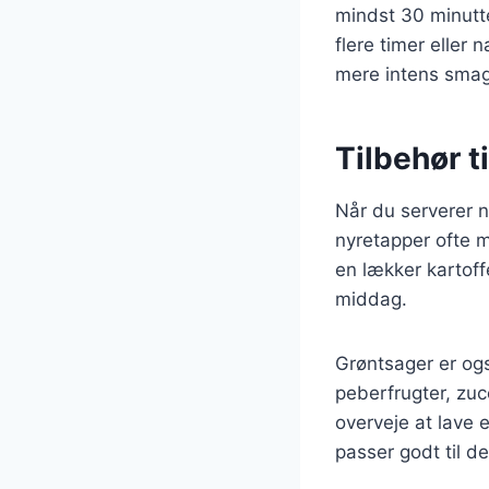
mindst 30 minutte
flere timer eller 
mere intens smag
Tilbehør t
Når du serverer ny
nyretapper ofte me
en lækker kartoff
middag.
Grøntsager er ogs
peberfrugter, zuc
overveje at lave 
passer godt til d