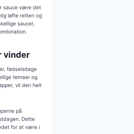
ker sauce være det
ig løfte retten og
kellige saucer,
ombination.
r vinder
ner, fødselsdage
kellige temaer og
pper, vil den helt
pperne på
estdagen. Dette
det for at være i