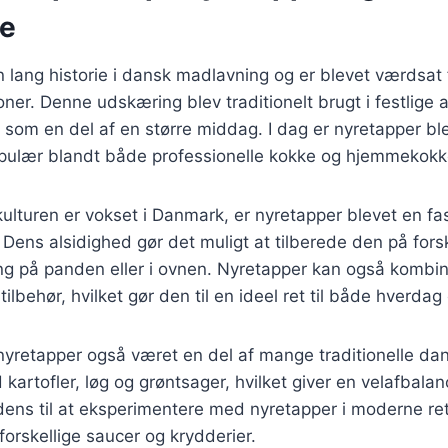
se
 lang historie i dansk madlavning og er blevet værdsat
oner. Denne udskæring blev traditionelt brugt i festlige 
 som en del af en større middag. I dag er nyretapper b
opulær blandt både professionelle kokke og hjemmekokk
llkulturen er vokset i Danmark, er nyretapper blevet en f
. Dens alsidighed gør det muligt at tilberede den på fors
gning på panden eller i ovnen. Nyretapper kan også komb
tilbehør, hvilket gør den til en ideel ret til både hverdag 
 nyretapper også været en del af mange traditionelle dan
kartofler, løg og grøntsager, hvilket giver en velafbalan
dens til at eksperimentere med nyretapper i moderne ret
rskellige saucer og krydderier.