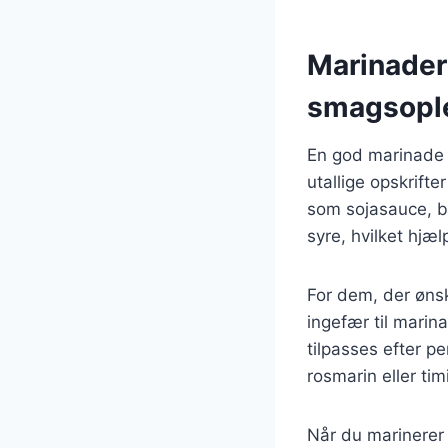
Marinader 
smagsopl
En god marinade e
utallige opskrift
som sojasauce, b
syre, hvilket hjæ
For dem, der ønsk
ingefær til marin
tilpasses efter p
rosmarin eller t
Når du marinerer n