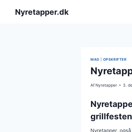
Fortsæt
Nyretapper.dk
til
indhold
MAD
|
OPSKRIFTER
Nyretappe
Af
Nyretapper
3. d
Nyretapper
grillfesten
Nyretapper, også