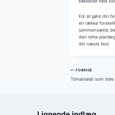
køkkenet hele tid
For at gøre din 
en række forskell
sammensætte der
den rette planlæg
din næste fest.
Indlægsnavi
FORRIGE
Tomatsalat som side 
Lignende indlæg