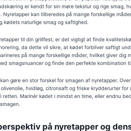
skæring er kendt for sin møre tekstur og rige smag, hv
ten. Nyretapper kan tilberedes på mange forskellige måder
g kødets naturlige smag og saftighed.
tapper til din grillfest, er det vigtigt at finde kvalitetsk
ering, da dette vil sikre, at kødet forbliver saftigt und
rineres på mange forskellige måder, hvilket giver dig m
ed smagsnuancer og finde den perfekte kombination til 
an gøre en stor forskel for smagen af nyretapper. Over
livenolie, hvidløg, citronsaft og friske krydderurter for 
il retten. Marinér kødet i mindst en time, eller endnu be
 smagen.
 perspektiv på nyretapper og den