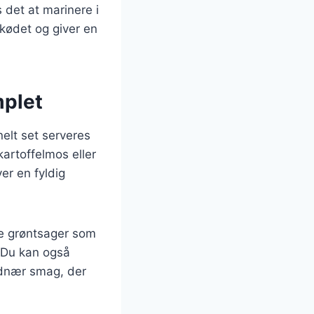
 det at marinere i
i kødet og giver en
mplet
nelt set serveres
kartoffelmos eller
er en fyldig
de grøntsager som
. Du kan også
rdnær smag, der