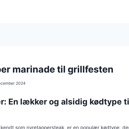
r marinade til grillfesten
ecember 2024
: En lækker og alsidig kødtype ti
 kendt som nyretappersteak, er en populær kødtype, de