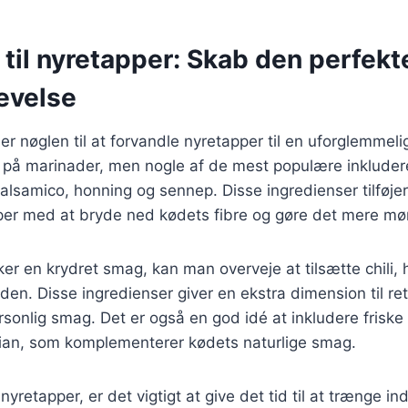
til nyretapper: Skab den perfekt
evelse
r nøglen til at forvandle nyretapper til en uforglemmelig
er på marinader, men nogle af de mest populære inkluder
alsamico, honning og sennep. Disse ingredienser tilføj
lper med at bryde ned kødets fibre og gøre det mere mør
er en krydret smag, kan man overveje at tilsætte chili, h
aden. Disse ingredienser giver en ekstra dimension til re
ersonlig smag. Det er også en god idé at inkludere frisk
imian, som komplementerer kødets naturlige smag.
yretapper, er det vigtigt at give det tid til at trænge i