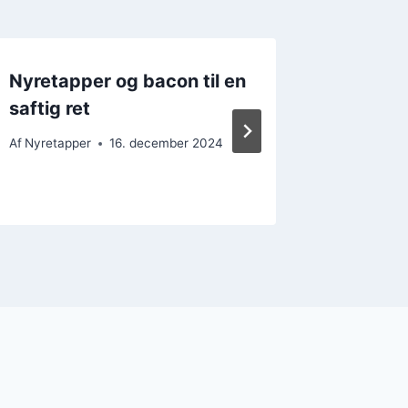
Nyretapper og bacon til en
Nyreta
saftig ret
krydder
stegni
Af
Nyretapper
16. december 2024
Af
Nyretap