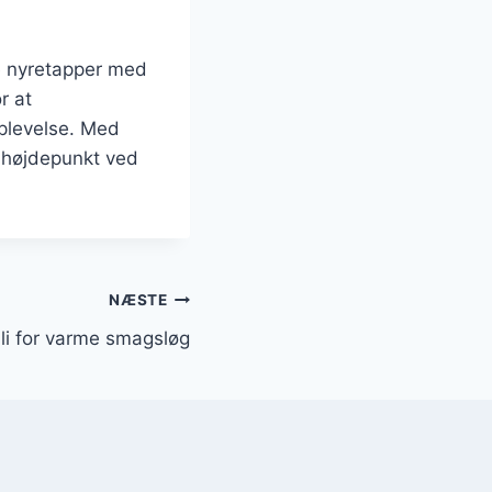
e nyretapper med
r at
plevelse. Med
t højdepunkt ved
NÆSTE
li for varme smagsløg