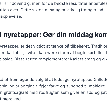
r er nødvendig, men for de bedste resultater anbefales
natten over. Dette sikrer, at smagen virkelig trænger ind 
soplevelse.
il nyretapper: Gør din middag ko
retapper, er det vigtigt at tænke på tilbehøret. Traditio
d kartofler, hvilket kan være i form af bagte kartofler, 
elsalat. Disse retter komplementerer kødets smag og giv
å et fremragende valg til at ledsage nyretapper. Grille
chini og aubergine tilføjer farve og sundhed til måltidet
en grøntsagsret med rodfrugter, som giver en sød og jo
et møre kød.