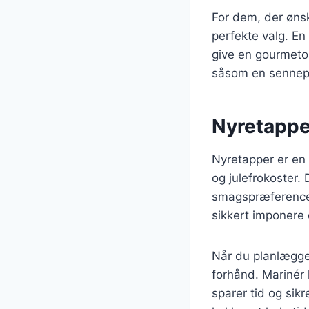
For dem, der ønsk
perfekte valg. En
give en gourmetop
såsom en senneps
Nyretapper
Nyretapper er en 
og julefrokoster. 
smagspræferencer.
sikkert imponere 
Når du planlægge
forhånd. Marinér k
sparer tid og sik