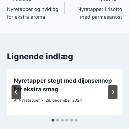
Indlægsnavigation
Nyretapper og hvidløg
Nyretapper i risotto
for ekstra aroma
med parmesanost
Lignende indlæg
Nyretapper stegt med dijonsennep
for ekstra smag
Af
Nyretapper
28. december 2024