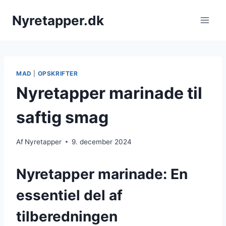
Fortsæt
Nyretapper.dk
til
indhold
MAD
|
OPSKRIFTER
Nyretapper marinade til
saftig smag
Af
Nyretapper
9. december 2024
Nyretapper marinade: En
essentiel del af
tilberedningen