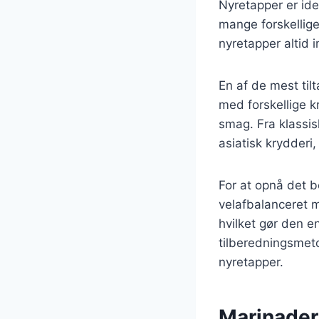
Nyretapper er ide
mange forskellige
nyretapper altid 
En af de mest til
med forskellige kr
smag. Fra klassis
asiatisk krydderi
For at opnå det b
velafbalanceret m
hvilket gør den e
tilberedningsmet
nyretapper.
Marinader 