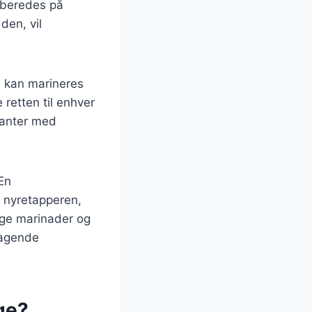
ilberedes på
den, vil
n kan marineres
 retten til enhver
rianter med
En
f nyretapperen,
lige marinader og
magende
ge?