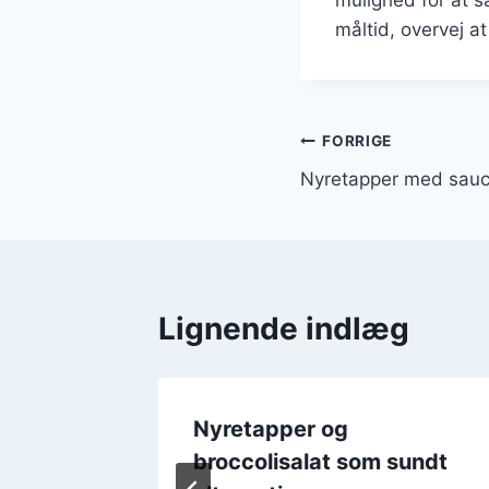
måltid, overvej at
Indlægsnavi
FORRIGE
Nyretapper med sauce 
Lignende indlæg
smarin
Nyretapper og
broccolisalat som sundt