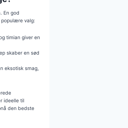
m. En god
e populære valg:
og timian giver en
nep skaber en sød
en eksotisk smag,
erede
ideelle til
opnå den bedste