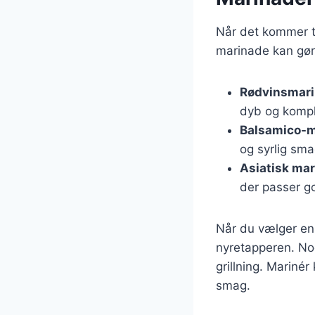
Når det kommer t
marinade kan gøre
Rødvinsmar
dyb og komp
Balsamico-m
og syrlig sm
Asiatisk ma
der passer god
Når du vælger en 
nyretapperen. Nog
grillning. Mariné
smag.