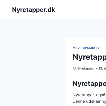
Fortsæt
Nyretapper.dk
til
indhold
MAD
|
OPSKRIFTER
Nyretappe
Af
Nyretapper
13. 
Nyretapper
Nyretapper, også
Denne udskæring 