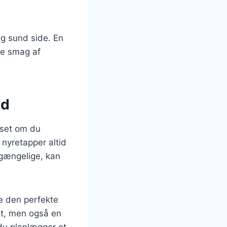
og sund side. En
ige smag af
ed
anset om du
 nyretapper altid
lgængelige, kan
de den perfekte
et, men også en
du planlægger et