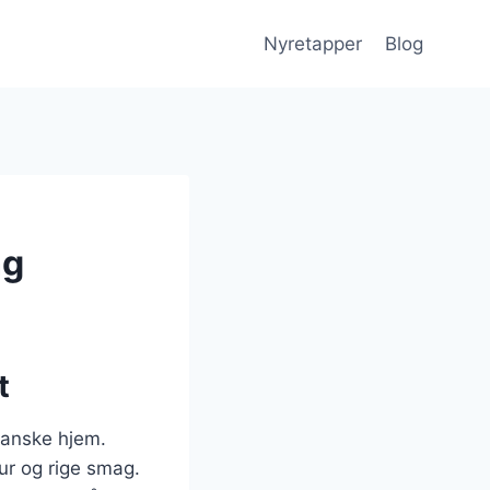
Nyretapper
Blog
ng
t
danske hjem.
ur og rige smag.