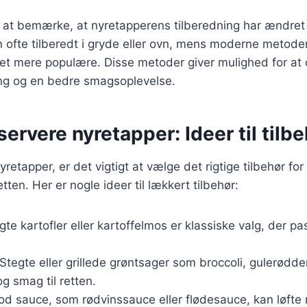
at bemærke, at nyretapperens tilberedning har ændret s
n ofte tilberedt i gryde eller ovn, mens moderne metoder
vet mere populære. Disse metoder giver mulighed for at
ing og en bedre smagsoplevelse.
 servere nyretapper: Ideer til tilb
retapper, er det vigtigt at vælge det rigtige tilbehør for
ten. Her er nogle ideer til lækkert tilbehør:
gte kartofler eller kartoffelmos er klassiske valg, der pas
 Stegte eller grillede grøntsager som broccoli, gulerødd
 og smag til retten.
od sauce, som rødvinssauce eller flødesauce, kan løfte r