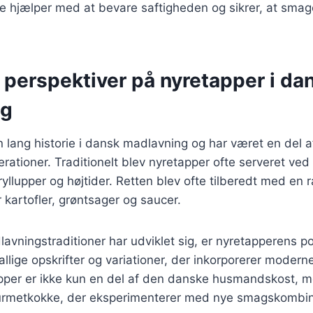
te hjælper med at bevare saftigheden og sikrer, at smag
 perspektiver på nyretapper i da
ng
 lang historie i dansk madlavning og har været en del 
rationer. Traditionelt blev nyretapper ofte serveret ved 
ryllupper og højtider. Retten blev ofte tilberedt med en 
r kartofler, grøntsager og saucer.
avningstraditioner har udviklet sig, er nyretapperens pop
allige opskrifter og variationer, der inkorporerer modern
apper er ikke kun en del af den danske husmandskost, 
ourmetkokke, der eksperimenterer med nye smagskombin