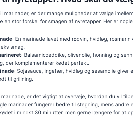
il marinader, er der mange muligheder at vælge imelle
 en stor forskel for smagen af nyretapper. Her er nogl
inade
: En marinade lavet med rødvin, hvidløg, rosmarin 
leks smag.
arineret
: Balsamicoeddike, olivenolie, honning og sen
ag, der komplementerer kødet perfekt.
rinade
: Sojasauce, ingefær, hvidløg og sesamolie giver 
t til grillning.
marinade, er det vigtigt at overveje, hvordan du vil tilb
le marinader fungerer bedre til stegning, mens andre er 
r kødet i mindst 30 minutter, men gerne længere for at 