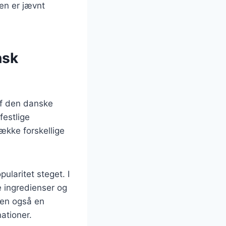
en er jævnt
nsk
af den danske
festlige
række forskellige
ularitet steget. I
e ingredienser og
men også en
ationer.