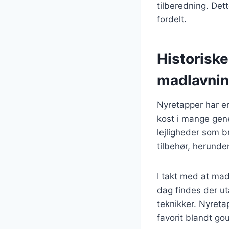
tilberedning. Det
fordelt.
Historiske
madlavni
Nyretapper har en
kost i mange gene
lejligheder som b
tilbehør, herunde
I takt med at madl
dag findes der ut
teknikker. Nyret
favorit blandt g