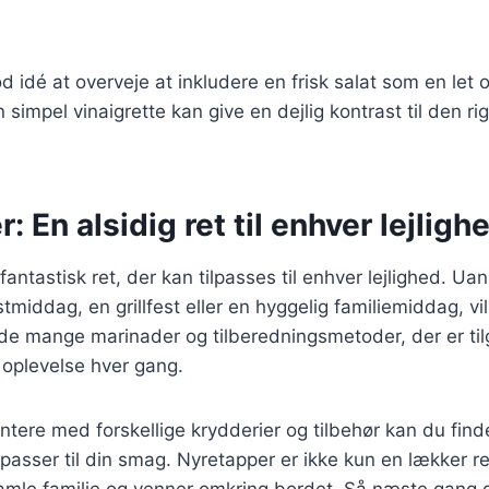
d idé at overveje at inkludere en frisk salat som en let 
 simpel vinaigrette kan give en dejlig kontrast til den r
: En alsidig ret til enhver lejligh
fantastisk ret, der kan tilpasses til enhver lejlighed. U
middag, en grillfest eller en hyggelig familiemiddag, vil
 de mange marinader og tilberedningsmetoder, der er ti
 oplevelse hver gang.
tere med forskellige krydderier og tilbehør kan du fin
passer til din smag. Nyretapper er ikke kun en lækker r
samle familie og venner omkring bordet. Så næste gang 