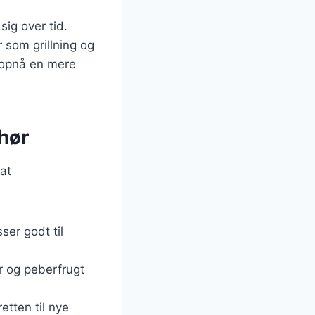
ig over tid.
 som grillning og
 opnå en mere
ehør
 at
ser godt til
er og peberfrugt
etten til nye