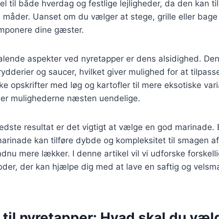
el til både hverdag og festlige lejligheder, da den kan t
 måder. Uanset om du vælger at stege, grille eller bage 
imponere dine gæster.
talende aspekter ved nyretapper er dens alsidighed. De
ydderier og saucer, hvilket giver mulighed for at tilpasse
ke opskrifter med løg og kartofler til mere eksotiske va
, er mulighederne næsten uendelige.
edste resultat er det vigtigt at vælge en god marinade. 
arinade kan tilføre dybde og kompleksitet til smagen a
ndnu mere lækker. I denne artikel vil vi udforske forskel
oder, der kan hjælpe dig med at lave en saftig og vels
til nyretapper: Hvad skal du væl