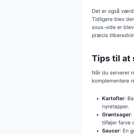
Det er også værd 
Tidligere blev de
sous-vide er ble
præcis tilberedn
Tips til at
Når du serverer ny
komplementere ret
Kartofler
: Ba
nyretapper.
Grøntsager
:
tilføjer farve
Saucer
: En g