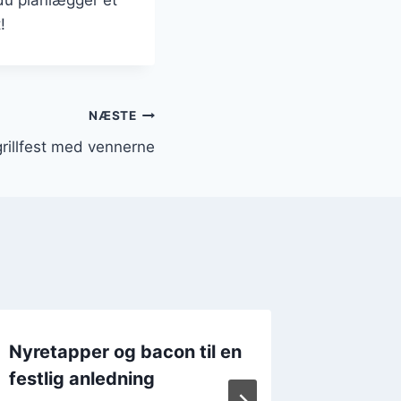
!
NÆSTE
grillfest med vennerne
Nyretapper og bacon til en
Nyretap
festlig anledning
lækre k