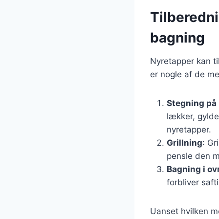
Tilberedni
bagning
Nyretapper kan ti
er nogle af de m
Stegning på
lækker, gylde
nyretapper.
Grillning
: Gr
pensle den m
Bagning i ov
forbliver saf
Uanset hvilken me