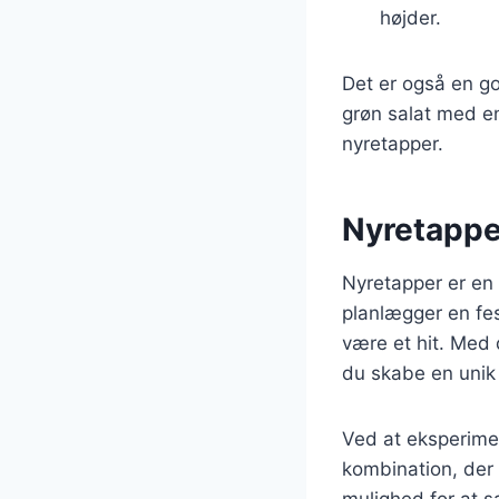
højder.
Det er også en go
grøn salat med en
nyretapper.
Nyretapper
Nyretapper er en 
planlægger en fest
være et hit. Med
du skabe en unik
Ved at eksperimen
kombination, der 
mulighed for at 