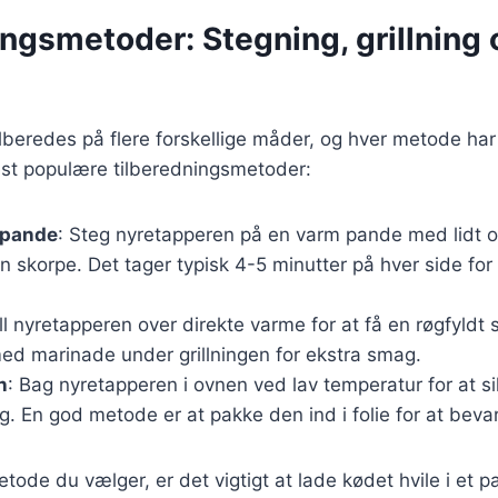
ngsmetoder: Stegning, grillning 
lberedes på flere forskellige måder, og hver metode har 
est populære tilberedningsmetoder:
 pande
: Steg nyretapperen på en varm pande med lidt oli
n skorpe. Det tager typisk 4-5 minutter på hver side fo
ill nyretapperen over direkte varme for at få en røgfyldt 
ed marinade under grillningen for ekstra smag.
n
: Bag nyretapperen i ovnen ved lav temperatur for at si
tig. En god metode er at pakke den ind i folie for at beva
tode du vælger, er det vigtigt at lade kødet hvile i et pa