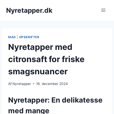
Fortsæt
Nyretapper.dk
til
indhold
MAD
|
OPSKRIFTER
Nyretapper med
citronsaft for friske
smagsnuancer
Af
Nyretapper
16. december 2024
Nyretapper: En delikatesse
med mange