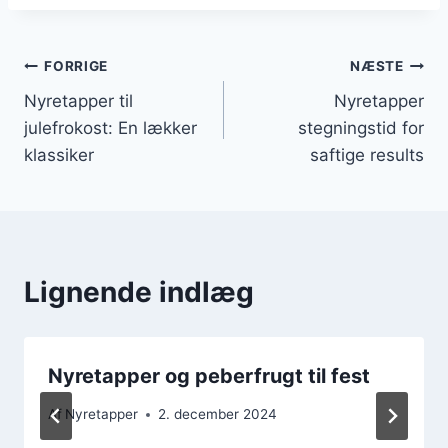
Indlægsnavigation
FORRIGE
NÆSTE
Nyretapper til
Nyretapper
julefrokost: En lækker
stegningstid for
klassiker
saftige results
Lignende indlæg
Nyretapper og peberfrugt til fest
Af
Nyretapper
2. december 2024