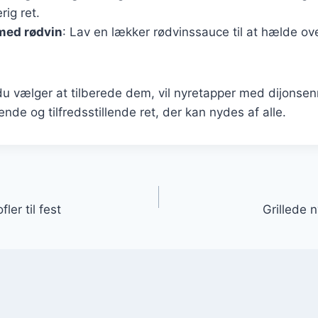
rig ret.
med rødvin
: Lav en lækker rødvinssauce til at hælde ov
 vælger at tilberede dem, vil nyretapper med dijonsenn
de og tilfredsstillende ret, der kan nydes af alle.
gation
er til fest
Grillede 