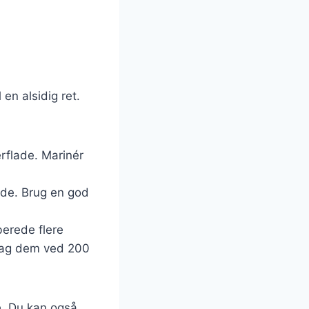
en alsidig ret.
erflade. Marinér
ode. Brug en god
berede flere
bag dem ved 200
e. Du kan også