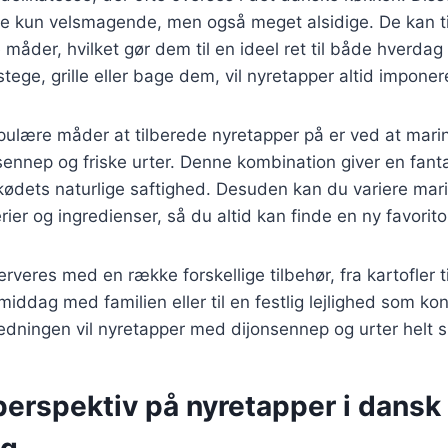
kke kun velsmagende, men også meget alsidige. De kan t
 måder, hvilket gør dem til en ideel ret til både hverdag
tege, grille eller bage dem, vil nyretapper altid impone
pulære måder at tilberede nyretapper på er ved at mari
sennep og friske urter. Denne kombination giver en fant
ødets naturlige saftighed. Desuden kan du variere ma
rier og ingredienser, så du altid kan finde en ny favorito
rveres med en række forskellige tilbehør, fra kartofler t
 middag med familien eller til en festlig lejlighed som kon
edningen vil nyretapper med dijonsennep og urter helt si
perspektiv på nyretapper i dansk
ng