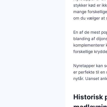
stykker kød er i
mange forskellige
om du vælger at s
En af de mest po
blanding af dijon
komplementerer k
forskellige krydde
Nyretapper kan se
er perfekte til en
nytår. Uanset anl
Historisk 
madlavni