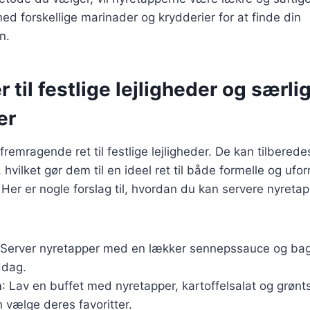
d forskellige marinader og krydderier for at finde din
n.
 til festlige lejligheder og særli
er
fremragende ret til festlige lejligheder. De kan tilbere
 hvilket gør dem til en ideel ret til både formelle og ufo
r er nogle forslag til, hvordan du kan servere nyretapp
 Server nyretapper med en lækker sennepssauce og bagt
ddag.
n
: Lav en buffet med nyretapper, kartoffelsalat og grønt
 vælge deres favoritter.