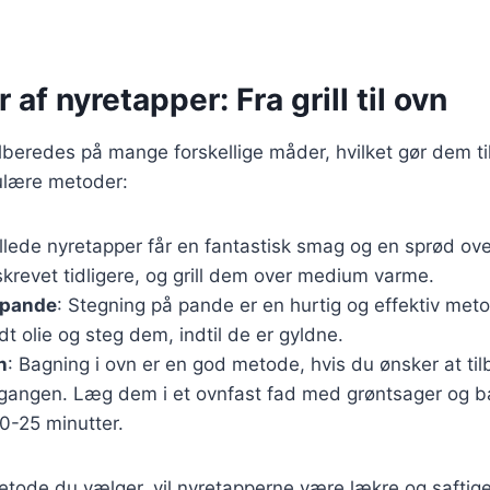
 af nyretapper: Fra grill til ovn
lberedes på mange forskellige måder, hvilket gør dem til 
ulære metoder:
illede nyretapper får en fantastisk smag og en sprød ov
revet tidligere, og grill dem over medium varme.
 pande
: Stegning på pande er en hurtig og effektiv met
t olie og steg dem, indtil de er gyldne.
n
: Bagning i ovn er en god metode, hvis du ønsker at til
 gangen. Læg dem i et ovnfast fad med grøntsager og 
20-25 minutter.
etode du vælger, vil nyretapperne være lækre og saftig