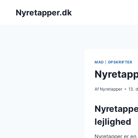
Fortsæt
Nyretapper.dk
til
indhold
MAD
|
OPSKRIFTER
Nyretapp
Af
Nyretapper
13. 
Nyretapper
lejlighed
Nyretapper er en 