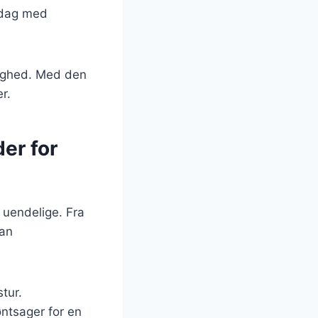
ddag med
jlighed. Med den
r.
er for
 uendelige. Fra
kan
tur.
tsager for en