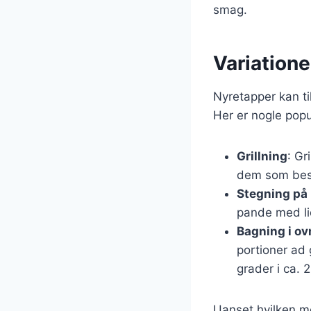
smag.
Variationer
Nyretapper kan ti
Her er nogle pop
Grillning
: Gr
dem som besk
Stegning på
pande med lid
Bagning i ov
portioner ad
grader i ca. 
Uanset hvilken m