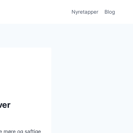
Nyretapper
Blog
ver
e møre og saftige