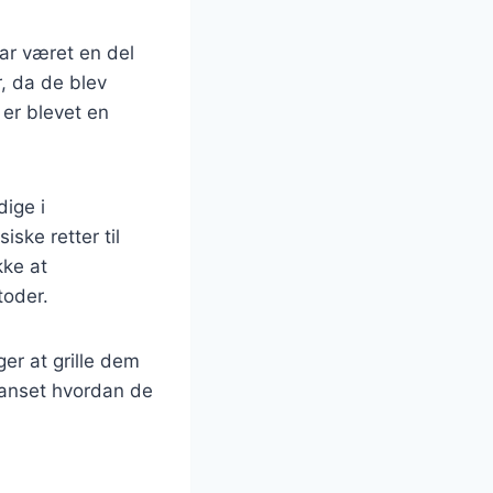
har været en del
r, da de blev
 er blevet en
dige i
ske retter til
kke at
toder.
er at grille dem
Uanset hvordan de