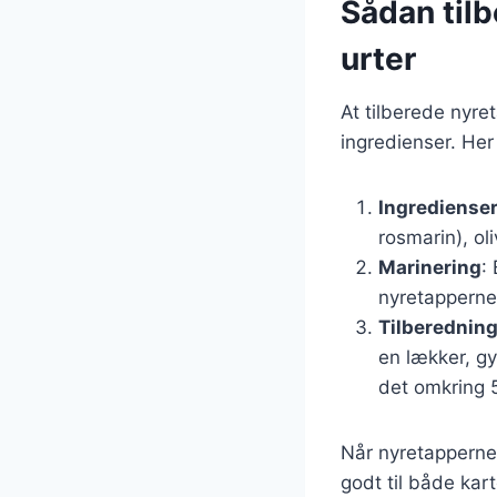
Sådan til
urter
At tilberede nyre
ingredienser. Her
Ingrediense
rosmarin), oli
Marinering
:
nyretapperne
Tilberednin
en lækker, g
det omkring 5
Når nyretapperne
godt til både kar