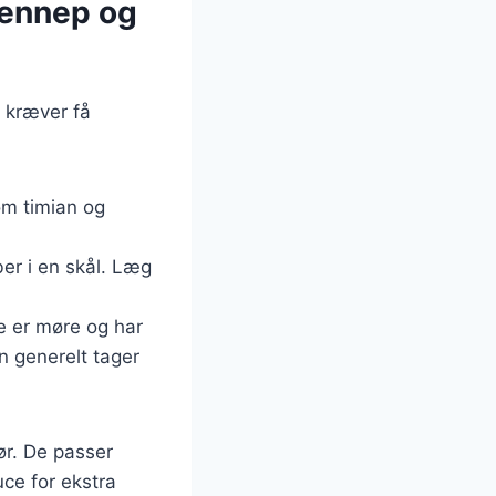
sennep og
r kræver få
om timian og
ber i en skål. Læg
de er møre og har
n generelt tager
ør. De passer
uce for ekstra