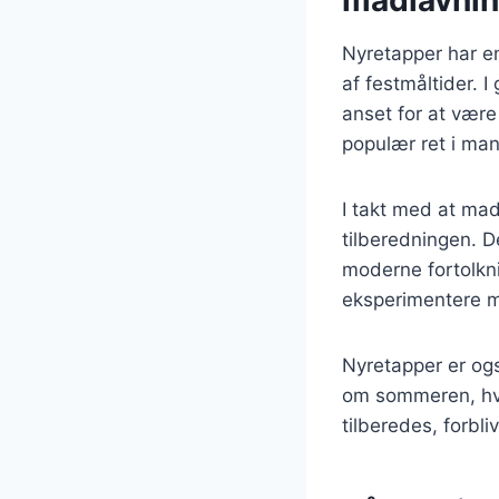
Nyretapper har en
af festmåltider. 
anset for at være
populær ret i ma
I takt med at mad
tilberedningen. D
moderne fortolkni
eksperimentere m
Nyretapper er ogs
om sommeren, hvi
tilberedes, forbl