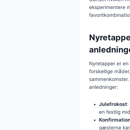
eksperimentere me
favoritkombinatio
Nyretapper
anledning
Nyretapper er en 
forskellige måder,
sammenkomster. He
anledninger:
Julefrokost
:
en festlig mi
Konfirmatio
gæsterne kan