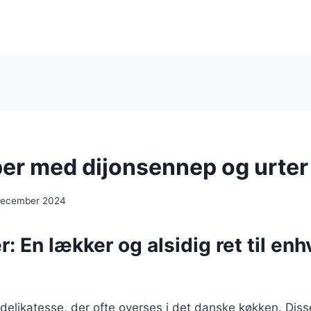
er med dijonsennep og urter
december 2024
: En lækker og alsidig ret til enh
delikatesse, der ofte overses i det danske køkken. Diss