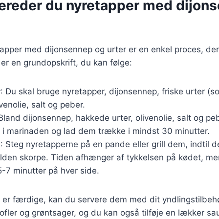
bereder du nyretapper med dijon
tapper med dijonsennep og urter er en enkel proces, de
 er en grundopskrift, du kan følge:
r
: Du skal bruge nyretapper, dijonsennep, friske urter (s
venolie, salt og peber.
 Bland dijonsennep, hakkede urter, olivenolie, salt og pe
 i marinaden og lad dem trække i mindst 30 minutter.
g
: Steg nyretapperne på en pande eller grill dem, indtil 
ylden skorpe. Tiden afhænger af tykkelsen på kødet, me
-7 minutter på hver side.
 er færdige, kan du servere dem med dit yndlingstilbeh
tofler og grøntsager, og du kan også tilføje en lækker sa