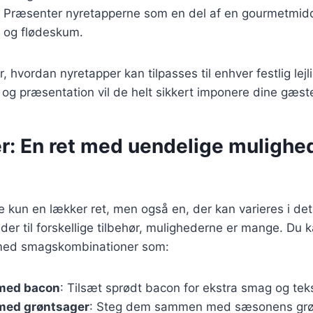
: Præsenter nyretapperne som en del af en gourmetmi
 og flødeskum.
r, hvordan nyretapper kan tilpasses til enhver festlig le
g og præsentation vil de helt sikkert imponere dine gæste
r: En ret med uendelige mulighed
e kun en lækker ret, men også en, der kan varieres i det
ader til forskellige tilbehør, mulighederne er mange. Du 
med smagskombinationer som:
med bacon
: Tilsæt sprødt bacon for ekstra smag og teks
med grøntsager
: Steg dem sammen med sæsonens grøn