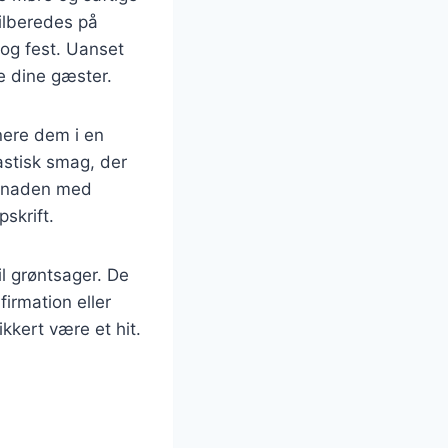
ilberedes på
 og fest. Uanset
re dine gæster.
nere dem i en
astisk smag, der
rinaden med
pskrift.
il grøntsager. De
firmation eller
kkert være et hit.