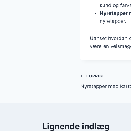
sund og farve
Nyretapper 
nyretapper.
Uanset hvordan du
være en velsmagen
Indlægsnavi
FORRIGE
Nyretapper med kartofl
Lignende indlæg