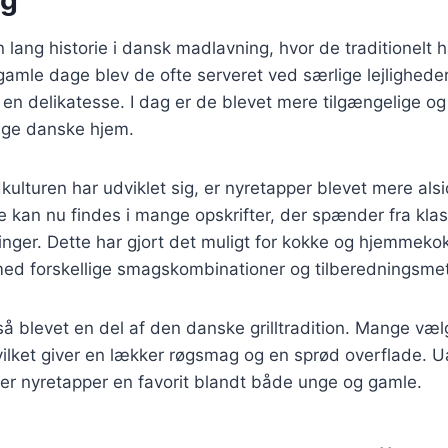
 lang historie i dansk madlavning, hvor de traditionelt 
I gamle dage blev de ofte serveret ved særlige lejlighede
 en delikatesse. I dag er de blevet mere tilgængelige og
nge danske hjem.
kulturen har udviklet sig, er nyretapper blevet mere alsi
e kan nu findes i mange opskrifter, der spænder fra klassi
nger. Dette har gjort det muligt for kokke og hjemmeko
ed forskellige smagskombinationer og tilberedningsme
å blevet en del af den danske grilltradition. Mange vælg
lket giver en lækker røgsmag og en sprød overflade. 
iver nyretapper en favorit blandt både unge og gamle.