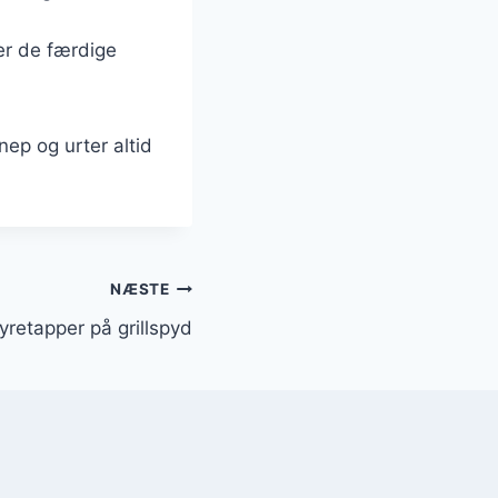
er de færdige
ep og urter altid
NÆSTE
nyretapper på grillspyd