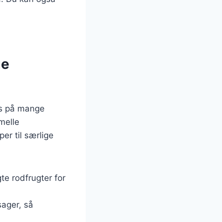
ge
des på mange
rmelle
er til særlige
e rodfrugter for
sager, så