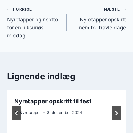
Indlægsnavigation
FORRIGE
NÆSTE
Nyretapper og risotto
Nyretapper opskrift
for en luksuriøs
nem for travle dage
middag
Lignende indlæg
Nyretapper opskrift til fest
Af
Nyretapper
8. december 2024