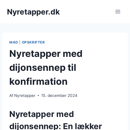
Fortsæt
Nyretapper.dk
til
indhold
MAD
|
OPSKRIFTER
Nyretapper med
dijonsennep til
konfirmation
Af
Nyretapper
15. december 2024
Nyretapper med
dijonsennep: En lækker