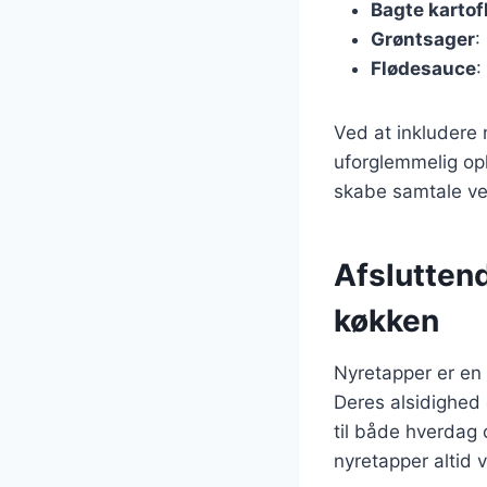
Bagte kartof
Grøntsager
:
Flødesauce
:
Ved at inkludere 
uforglemmelig opl
skabe samtale ve
Afslutten
køkken
Nyretapper er en
Deres alsidighed o
til både hverdag 
nyretapper altid v