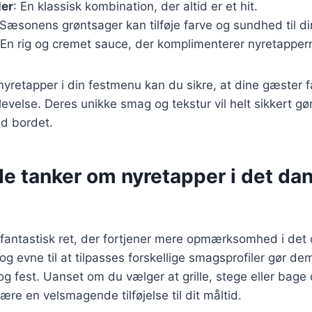
ler
: En klassisk kombination, der altid er et hit.
 Sæsonens grøntsager kan tilføje farve og sundhed til din
 En rig og cremet sauce, der komplimenterer nyretappe
nyretapper i din festmenu kan du sikre, at dine gæster f
evelse. Deres unikke smag og tekstur vil helt sikkert gø
d bordet.
de tanker om nyretapper i det da
 fantastisk ret, der fortjener mere opmærksomhed i det
g evne til at tilpasses forskellige smagsprofiler gør dem 
og fest. Uanset om du vælger at grille, stege eller bage 
ære en velsmagende tilføjelse til dit måltid.