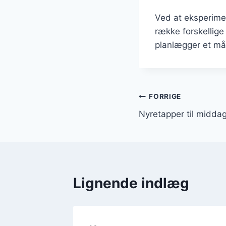
Ved at eksperimen
række forskellige
planlægger et målt
Indlægsnavi
FORRIGE
Nyretapper til midda
Lignende indlæg