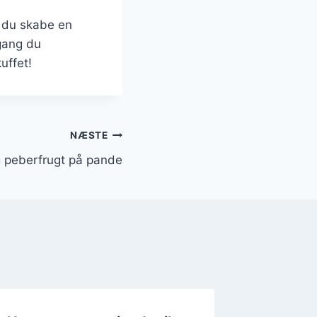
n du skabe en
 gang du
uffet!
NÆSTE
 peberfrugt på pande