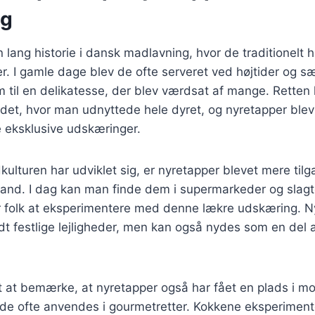
ng
 lang historie i dansk madlavning, hvor de traditionelt 
er. I gamle dage blev de ofte serveret ved højtider og sær
m til en delikatesse, der blev værdsat af mange. Retten 
et, hvor man udnyttede hele dyret, og nyretapper blev
e eksklusive udskæringer.
kulturen har udviklet sig, er nyretapper blevet mere til
and. I dag kan man finde dem i supermarkeder og slagte
or folk at eksperimentere med denne lækre udskæring. N
dt festlige lejligheder, men kan også nydes som en del 
t at bemærke, at nyretapper også har fået en plads i m
 de ofte anvendes i gourmetretter. Kokkene eksperimen