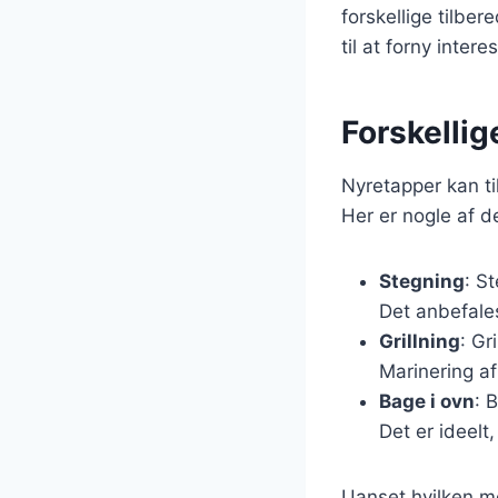
forskellige tilbe
til at forny inter
Forskellig
Nyretapper kan ti
Her er nogle af 
Stegning
: S
Det anbefale
Grillning
: Gr
Marinering af
Bage i ovn
: 
Det er ideelt
Uanset hvilken me