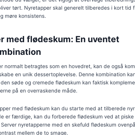
iver tørt. Nyretapper skal generelt tilberedes i kort tid 
og møre konsistens.
r med flødeskum: En uventet
mbination
r normalt betragtes som en hovedret, kan de også ko
 skabe en unik dessertoplevelse. Denne kombination kan
den søde og cremede flødeskum kan faktisk komplemen
perne på en overraskende måde.
tapper med flødeskum kan du starte med at tilberede n
e er færdige, kan du forberede flødeskum ved at piske 
. Server nyretapperne med en skefuld flødeskum ovenpå,
ntrast mellem de to smage.