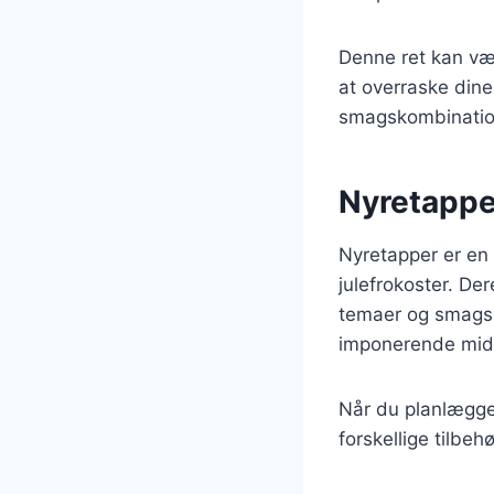
Denne ret kan vær
at overraske dine
smagskombinatio
Nyretapper
Nyretapper er en 
julefrokoster. Der
temaer og smagsp
imponerende midd
Når du planlægge
forskellige tilbeh