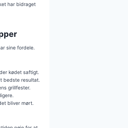
ket har bidraget
apper
r sine fordele.
er kødet saftigt.
 bedste resultat.
ns grillfester.
igere.
et bliver mørt.
tiden nøje for at