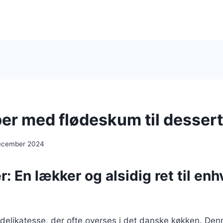
er med flødeskum til desser
ecember 2024
: En lækker og alsidig ret til enh
delikatesse, der ofte overses i det danske køkken. Den