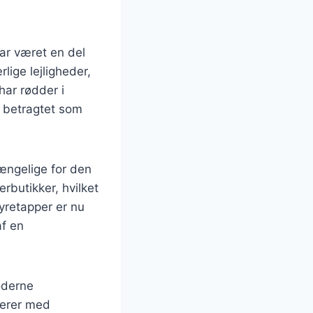
har været en del
lige lejligheder,
har rødder i
 betragtet som
gængelige for den
rbutikker, hvilket
yretapper er nu
af en
oderne
terer med