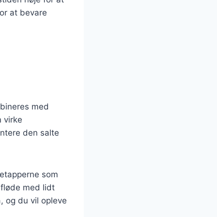
for at bevare
mbineres med
 virke
tere den salte
yretapperne som
fløde med lidt
 og du vil opleve