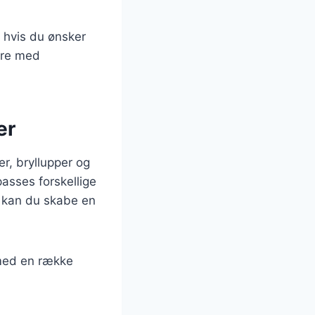
r hvis du ønsker
ere med
er
er, bryllupper og
passes forskellige
r kan du skabe en
 med en række