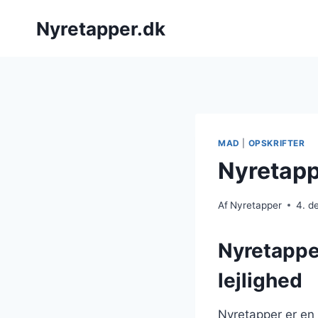
Fortsæt
Nyretapper.dk
til
indhold
MAD
|
OPSKRIFTER
Nyretapp
Af
Nyretapper
4. d
Nyretapper
lejlighed
Nyretapper er en 