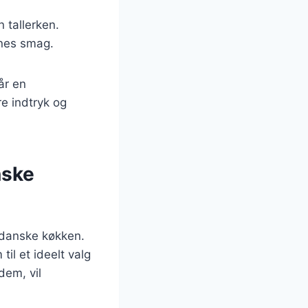
 tallerken.
rnes smag.
år en
re indtryk og
nske
 danske køkken.
til et ideelt valg
dem, vil