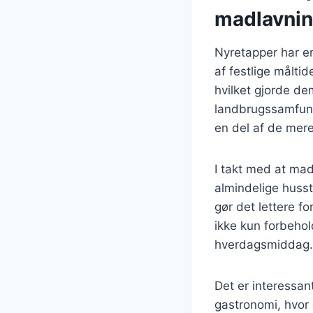
madlavni
Nyretapper har en
af festlige måltid
hvilket gjorde de
landbrugssamfund
en del af de mer
I takt med at mad
almindelige husst
gør det lettere f
ikke kun forbehol
hverdagsmiddag.
Det er interessan
gastronomi, hvor