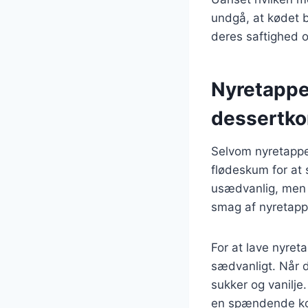
undgå, at kødet bl
deres saftighed 
Nyretappe
dessertko
Selvom nyretappe
flødeskum for at
usædvanlig, men 
smag af nyretap
For at lave nyre
sædvanligt. Når d
sukker og vanilje
en spændende ko