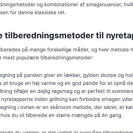
redningsmetoder og kombinationer af smagsnuancer, hvil
essen for denne klassiske ret.
e tilberedningsmetoder til nyret
lberedes på mange forskellige måder, og hver metode ha
de mest populære tilberedningsmetoder:
tegning på panden giver en lækker, gylden skorpe og hold
s at bruge en høj varme og en god pande for at opnå det
illning tilføjer en dejlig røgsmag og er perfekt til sommere
 nyretapperne inden grillning kan forbedre smagen yderl
Bagning i ovnen er en skånsom metode, der sikrer, at kød
, hvis du vil tilberede en større mængde på én gang.
tode du vælger, er det vigtigt at overvåge tilberednings