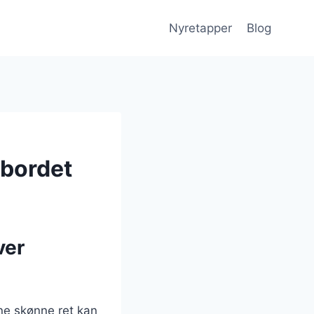
Nyretapper
Blog
tbordet
ver
ne skønne ret kan