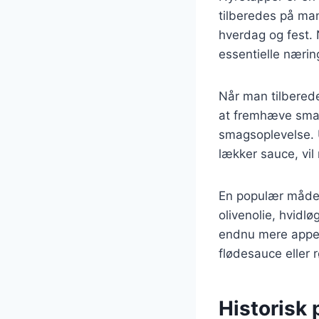
tilberedes på man
hverdag og fest. 
essentielle næring
Når man tilbereder
at fremhæve smage
smagsoplevelse. 
lækker sauce, vil
En populær måde 
olivenolie, hvidl
endnu mere appet
flødesauce eller r
Historisk 