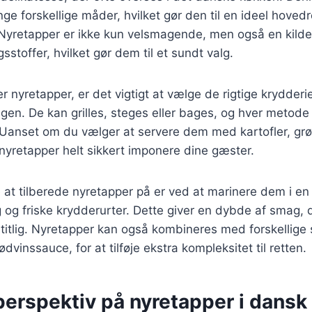
ge forskellige måder, hvilket gør den til en ideel hovedr
Nyretapper er ikke kun velsmagende, men også en kilde t
sstoffer, hvilket gør dem til et sundt valg.
 nyretapper, er det vigtigt at vælge de rigtige krydderie
n. De kan grilles, steges eller bages, og hver metode 
Uanset om du vælger at servere dem med kartofler, grøn
 nyretapper helt sikkert imponere dine gæster.
at tilberede nyretapper på er ved at marinere dem i en
øg og friske krydderurter. Dette giver en dybde af smag, 
itlig. Nyretapper kan også kombineres med forskellige
ødvinssauce, for at tilføje ekstra kompleksitet til retten.
perspektiv på nyretapper i dansk