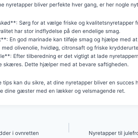
ine nyretapper bliver perfekte hver gang, er her nogle nyt
skød**: Sørg for at vælge friske og kvalitetsnyretapper f
valitet har stor indflydelse på den endelige smag.
t**: En god marinade kan tilføje smag og hjælpe med a
med olivenolie, hvidløg, citronsaft og friske krydderurte
e**: Efter tilberedning er det vigtigt at lade nyretappern
de skæres. Dette hjælper med at bevare saftigheden.
e tips kan du sikre, at dine nyretapper bliver en succes
re dine gæster med en lækker og velsmagende ret.
gation
dder i ovnretten
Nyretapper til jule