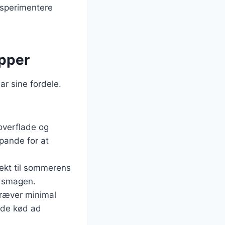
ksperimentere
apper
r sine fordele.
overflade og
 pande for at
rfekt til sommerens
re smagen.
kræver minimal
gde kød ad