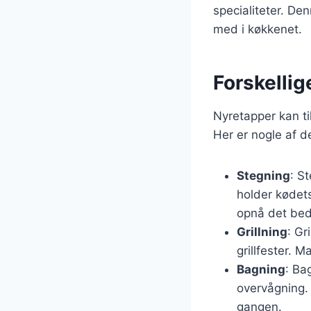
specialiteter. De
med i køkkenet.
Forskellig
Nyretapper kan ti
Her er nogle af 
Stegning
: S
holder kødets
opnå det beds
Grillning
: Gr
grillfester. 
Bagning
: Ba
overvågning.
gangen.