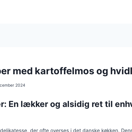
er med kartoffelmos og hvid
ecember 2024
: En lækker og alsidig ret til enh
delikatesse, der ofte overses i det danske køkken. Den