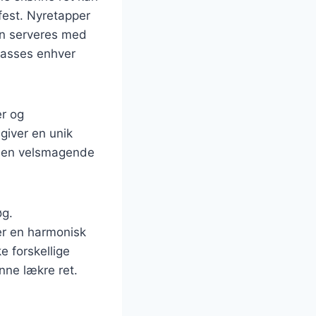
fest. Nyretapper
kan serveres med
lpasses enhver
er og
giver en unik
re en velsmagende
øg.
er en harmonisk
e forskellige
nne lækre ret.