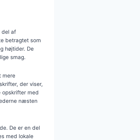
 del af
fte betragtet som
g højtider. De
lige smag.
et mere
rifter, der viser,
e opskrifter med
ghederne næsten
de. De er en del
res med lokale