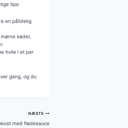
tige tips:
ra en pålidelig
t mørne kødet.
r.
e hvile i et par
 hver gang, og du
NÆSTE
frokost med flødesauce