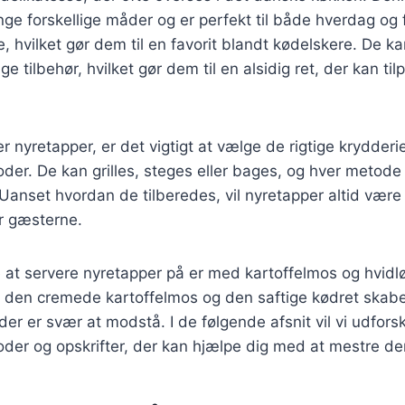
ge forskellige måder og er perfekt til både hverdag og 
e, hvilket gør dem til en favorit blandt kødelskere. De 
ge tilbehør, hvilket gør dem til en alsidig ret, der kan ti
r nyretapper, er det vigtigt at vælge de rigtige krydderi
der. De kan grilles, steges eller bages, og hver metode 
 Uanset hvordan de tilberedes, vil nyretapper altid væ
r gæsterne.
at servere nyretapper på er med kartoffelmos og hvidl
 den cremede kartoffelmos og den saftige kødret skab
er er svær at modstå. I de følgende afsnit vil vi udforsk
der og opskrifter, der kan hjælpe dig med at mestre de