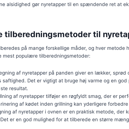
nne alsidighed gør nyretapper til en spændende ret at e
e tilberedningsmetoder til nyret
lberedes på mange forskellige måder, og hver metode ha
de mest populære tilberedningsmetoder:
tegning af nyretapper på panden giver en lækker, sprød 
 saftighed. Det er vigtigt at bruge høj varme og en god
te resultat.
illning af nyretapper tilføjer en røgfyldt smag, der er pe
Marinering af kødet inden grillning kan yderligere forbed
gning af nyretapper i ovnen er en praktisk metode, der 
 Det er en god mulighed for at tilberede en større mæn