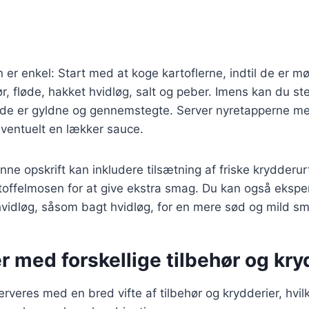
r enkel: Start med at koge kartoflerne, indtil de er 
, fløde, hakket hvidløg, salt og peber. Imens kan du s
l de er gyldne og gennemstegte. Server nyretapperne 
eventuelt en lækker sauce.
nne opskrift kan inkludere tilsætning af friske krydderur
kartoffelmosen for at give ekstra smag. Du kan også eks
 hvidløg, såsom bagt hvidløg, for en mere sød og mild s
 med forskellige tilbehør og kry
rveres med en bred vifte af tilbehør og krydderier, hvilk