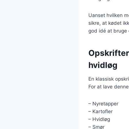
Uanset hvilken me
sikre, at kødet i
god idé at bruge
Opskrifte
hvidløg
En klassisk opskr
For at lave denne
– Nyretapper
– Kartofler
– Hvidløg
– Smør