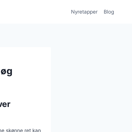
Nyretapper
Blog
løg
ver
ne skønne ret kan