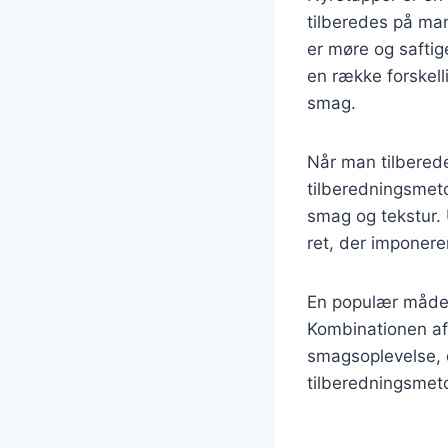
tilberedes på man
er møre og saftig
en række forskelli
smag.
Når man tilberede
tilberedningsmeto
smag og tekstur.
ret, der imponere
En populær måde 
Kombinationen af
smagsoplevelse, d
tilberedningsmeto