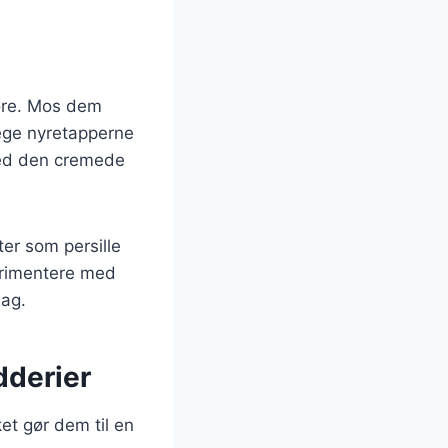
møre. Mos dem
tege nyretapperne
med den cremede
ter som persille
perimentere med
mag.
dderier
et gør dem til en