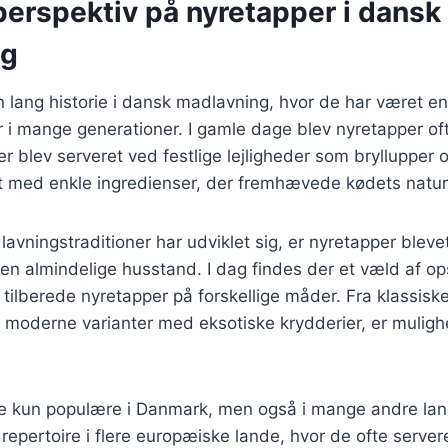
perspektiv på nyretapper i dansk
ng
 lang historie i dansk madlavning, hvor de har været en
ter i mange generationer. I gamle dage blev nyretapper o
r blev serveret ved festlige lejligheder som bryllupper o
dt med enkle ingredienser, der fremhævede kødets natur
lavningstraditioner har udviklet sig, er nyretapper blev
en almindelige husstand. I dag findes der et væld af opsk
ilberede nyretapper på forskellige måder. Fra klassisk
til moderne varianter med eksotiske krydderier, er muli
ke kun populære i Danmark, men også i mange andre lan
e repertoire i flere europæiske lande, hvor de ofte serve