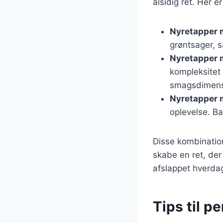
alsidig ret. Her 
Nyretapper 
grøntsager, s
Nyretapper 
kompleksitet 
smagsdimens
Nyretapper 
oplevelse. B
Disse kombination
skabe en ret, der
afslappet hverdags
Tips til p