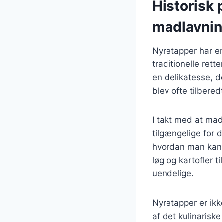
Historisk 
madlavni
Nyretapper har en
traditionelle ret
en delikatesse, de
blev ofte tilbere
I takt med at mad
tilgængelige for d
hvordan man kan t
løg og kartofler 
uendelige.
Nyretapper er ik
af det kulinarisk