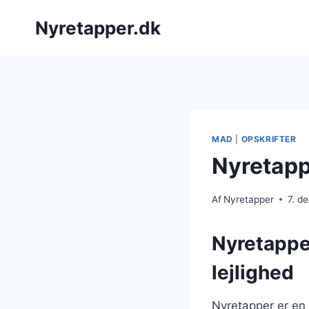
Fortsæt
Nyretapper.dk
til
indhold
MAD
|
OPSKRIFTER
Nyretapp
Af
Nyretapper
7. d
Nyretapper
lejlighed
Nyretapper er en 