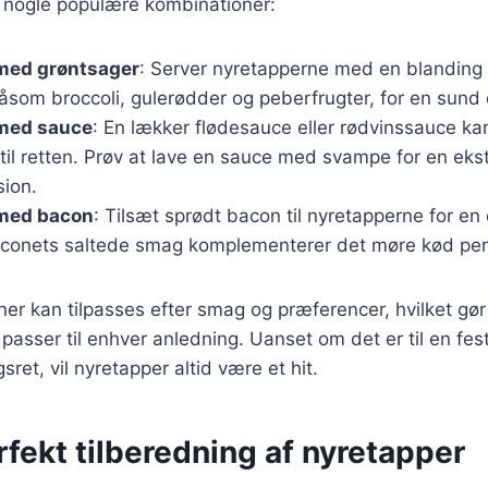
er nogle populære kombinationer:
med grøntsager
: Server nyretapperne med en blandin
åsom broccoli, gulerødder og peberfrugter, for en sund o
med sauce
: En lækker flødesauce eller rødvinssauce kan
til retten. Prøv at lave en sauce med svampe for en eks
ion.
med bacon
: Tilsæt sprødt bacon til nyretapperne for en
aconets saltede smag komplementerer det møre kød per
er kan tilpasses efter smag og præferencer, hvilket gør
 passer til enhver anledning. Uanset om det er til en fes
ret, vil nyretapper altid være et hit.
erfekt tilberedning af nyretapper