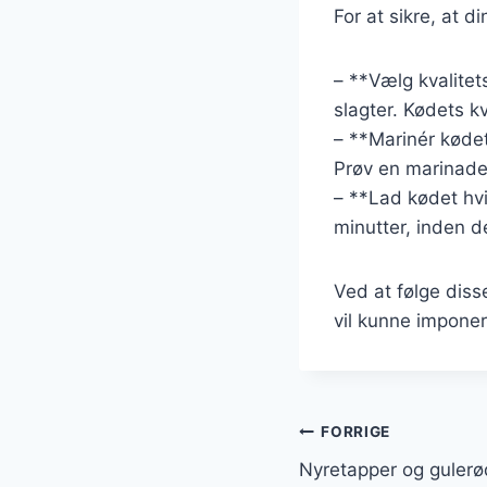
For at sikre, at d
– **Vælg kvalitet
slagter. Kødets k
– **Marinér køde
Prøv en marinade 
– **Lad kødet hvil
minutter, inden 
Ved at følge diss
vil kunne impone
Indlægsnavi
FORRIGE
Nyretapper og gulerø