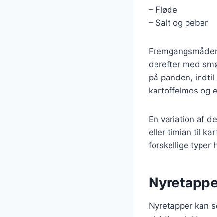
– Fløde
– Salt og peber
Fremgangsmåden e
derefter med smør
på panden, indti
kartoffelmos og 
En variation af de
eller timian til 
forskellige typer
Nyretapper
Nyretapper kan se