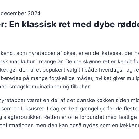
. december 2024
: En klassisk ret med dybe rødde
kendt som nyretapper af okse, er en delikatesse, der h
sk madkultur i mange år. Denne skønne ret er kendt for
lket gør den til et populært valg til både hverdags- og fe
lberedes på mange forskellige måder, hvilket giver muli
ed smagskombinationer og tilbehør.
 nyretapper været en del af det danske køkken siden mi
 som en luksusret. I dag er de tilgængelige for de fleste
slagterbutikker. Retten er ofte forbundet med festlige 
 konfirmationer, men den kan også nydes som en lækker 