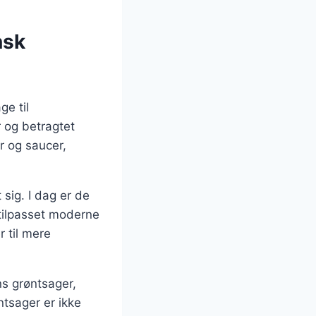
nsk
ge til
r og betragtet
r og saucer,
sig. I dag er de
 tilpasset moderne
r til mere
s grøntsager,
ntsager er ikke