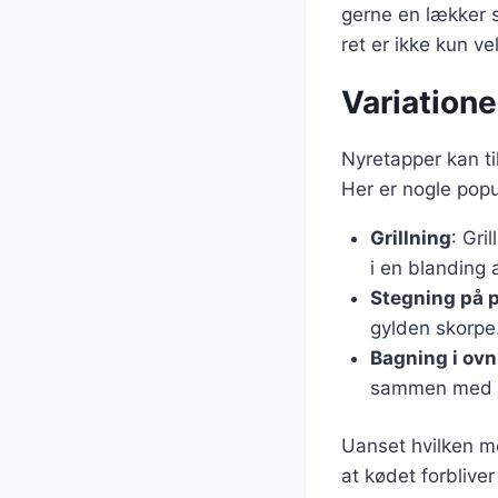
gerne en lækker s
ret er ikke kun v
Variationer
Nyretapper kan ti
Her er nogle popu
Grillning
: Gri
i en blanding a
Stegning på 
gylden skorpe
Bagning i ovn
sammen med gr
Uanset hvilken me
at kødet forbliver