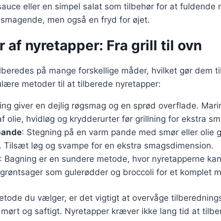
auce eller en simpel salat som tilbehør for at fuldende
elsmagende, men også en fryd for øjet.
 af nyretapper: Fra grill til ovn
lberedes på mange forskellige måder, hvilket gør dem til 
lære metoder til at tilberede nyretapper:
lling giver en dejlig røgsmag og en sprød overflade. Mar
f olie, hvidløg og krydderurter før grillning for ekstra s
pande
: Stegning på en varm pande med smør eller olie g
. Tilsæt løg og svampe for en ekstra smagsdimension.
: Bagning er en sundere metode, hvor nyretapperne kan
øntsager som gulerødder og broccoli for et komplet må
tode du vælger, er det vigtigt at overvåge tilberedningst
 mørt og saftigt. Nyretapper kræver ikke lang tid at tilb