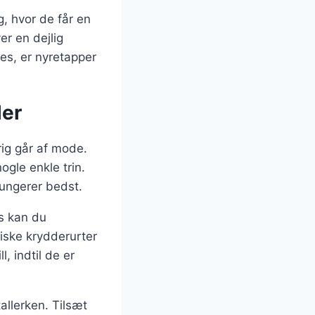
, hvor de får en
er en dejlig
es, er nyretapper
ler
rig går af mode.
ogle enkle trin.
 fungerer bedst.
ns kan du
iske krydderurter
, indtil de er
allerken. Tilsæt