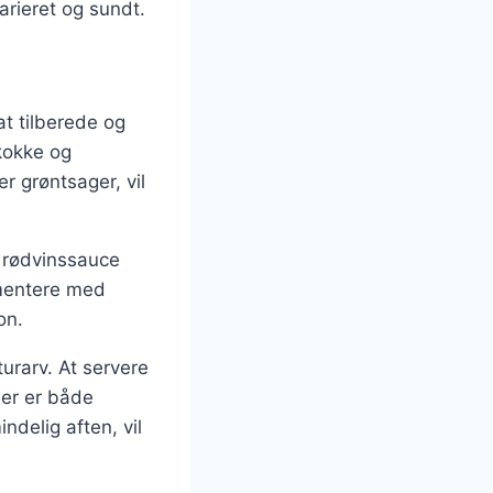
arieret og sundt.
at tilberede og
kokke og
r grøntsager, vil
n rødvinssauce
rimentere med
on.
urarv. At servere
der er både
ndelig aften, vil