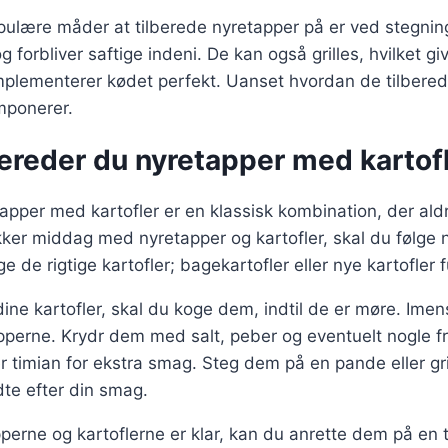
ulære måder at tilberede nyretapper på er ved stegning
 forbliver saftige indeni. De kan også grilles, hvilket giv
plementerer kødet perfekt. Uanset hvordan de tilbered
imponerer.
ereder du nyretapper med kartof
tapper med kartofler er en klassisk kombination, der ald
kker middag med nyretapper og kartofler, skal du følge n
e de rigtige kartofler; bagekartofler eller nye kartofler
dine kartofler, skal du koge dem, indtil de er møre. Ime
perne. Krydr dem med salt, peber og eventuelt nogle fr
 timian for ekstra smag. Steg dem på en pande eller grill
dte efter din smag.
erne og kartoflerne er klar, kan du anrette dem på en t