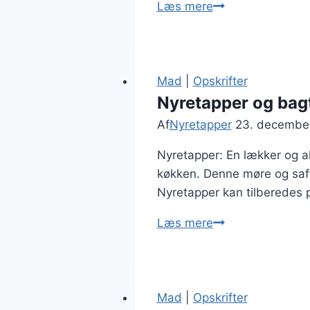
Nyretapper
Læs mere
og
svampe
i
cremet
Mad
|
Opskrifter
sovs
Nyretapper og bag
Af
Nyretapper
23. decembe
Nyretapper: En lækker og al
køkken. Denne møre og safti
Nyretapper kan tilberedes p
Nyretapper
Læs mere
og
bagte
kartofler
som
Mad
|
Opskrifter