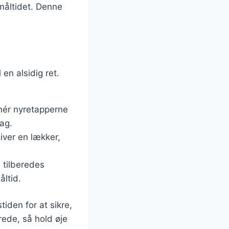
 måltidet. Denne
en alsidig ret.
inér nyretapperne
mag.
iver en lækker,
 tilberedes
ltid.
iden for at sikre,
erede, så hold øje