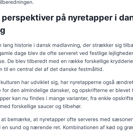
lberedningen.
 perspektiver på nyretapper i da
ng
 lang historie i dansk madlavning, der strækker sig tilba
gamle dage blev de ofte serveret ved festlige lejlighede
e. De blev tilberedt med en række forskellige krydderie
 til en central del af det danske festmåltid.
kulturen har udviklet sig, har nyretapperne også ændret 
 for den almindelige dansker, og opskrifterne er blevet
per kan nu findes i mange varianter, fra enkle opskrifte
med forskellige saucer og tilbehør.
 at bemærke, at nyretapper ofte serveres med sæsonen
il en sund og nærende ret. Kombinationen af kød og grø