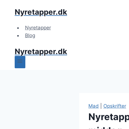
Fortsæt
Nyretapper.dk
til
indhold
Nyretapper
Blog
Nyretapper.dk
Mad
|
Opskrifter
Nyretappe