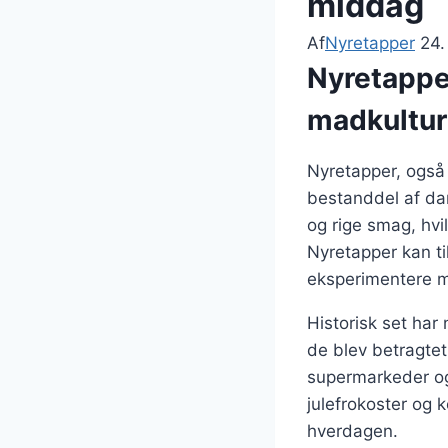
middag
Af
Nyretapper
24
Nyretapper
madkultur
Nyretapper, også 
bestanddel af dan
og rige smag, hvi
Nyretapper kan ti
eksperimentere m
Historisk set har
de blev betragtet
supermarkeder og 
julefrokoster og
hverdagen.