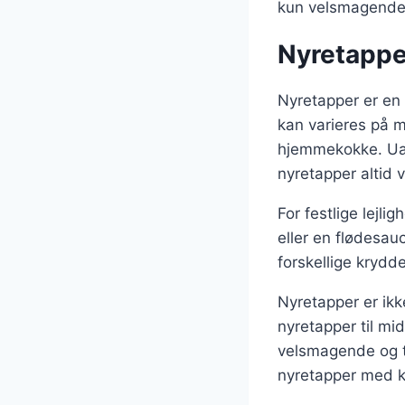
kun velsmagende, 
Nyretapper
Nyretapper er en 
kan varieres på m
hjemmekokke. Uans
nyretapper altid v
For festlige lejl
eller en flødesau
forskellige krydd
Nyretapper er ikk
nyretapper til mi
velsmagende og til
nyretapper med ka