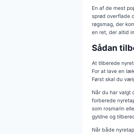
En af de mest pop
sprød overflade og
røgsmag, der kom
en ret, der altid 
Sådan tilb
At tilberede nyre
For at lave en læ
Først skal du vælg
Når du har valgt 
forberede nyretap
som rosmarin eller
gyldne og tilbere
Når både nyretapp