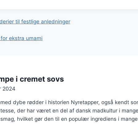
gation
rier til festlige anledninger
for ekstra umami
mpe i cremet sovs
r 2024
 med dybe rødder i historien Nyretapper, også kendt som
katesse, der har været en del af dansk madkultur i mang
 smag, hvilket gør den til en populær ingrediens i mange 