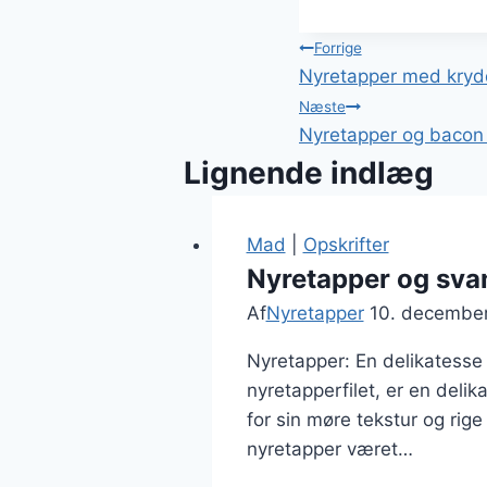
Indlægsnavi
Forrige
Nyretapper med krydde
Næste
Nyretapper og bacon 
Lignende indlæg
Mad
|
Opskrifter
Nyretapper og sva
Af
Nyretapper
10. decembe
Nyretapper: En delikatesse
nyretapperfilet, er en deli
for sin møre tekstur og rige
nyretapper været…