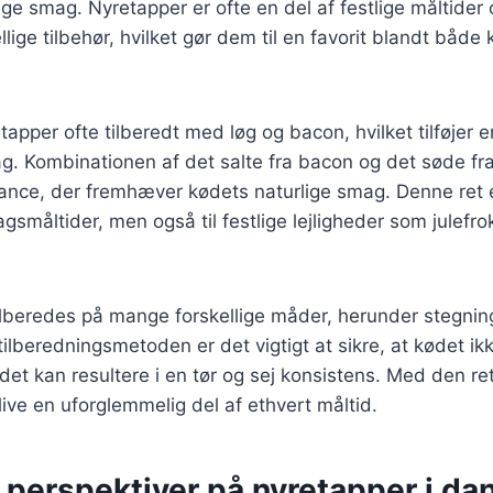
ige smag. Nyretapper er ofte en del af festlige måltider
lige tilbehør, hvilket gør dem til en favorit blandt både
tapper ofte tilberedt med løg og bacon, hvilket tilføjer e
g. Kombinationen af det salte fra bacon og det søde fr
ance, der fremhæver kødets naturlige smag. Denne ret e
agsmåltider, men også til festlige lejligheder som julefro
lberedes på mange forskellige måder, herunder stegning,
ilberedningsmetoden er det vigtigt at sikre, at kødet ikk
 det kan resultere i en tør og sej konsistens. Med den re
ive en uforglemmelig del af ethvert måltid.
 perspektiver på nyretapper i da