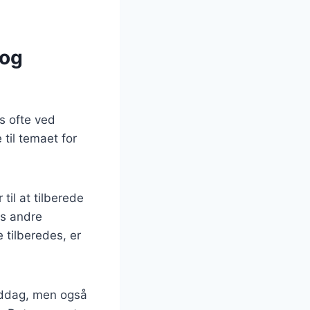
 og
es ofte ved
 til temaet for
il at tilberede
ns andre
 tilberedes, er
middag, men også