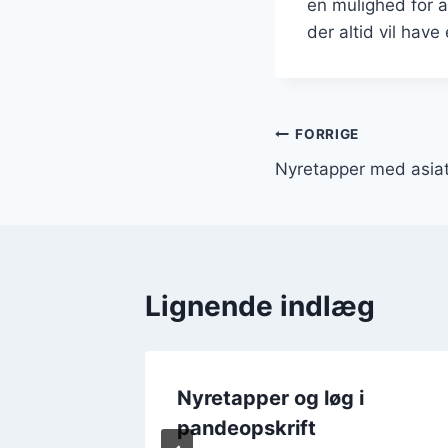
en mulighed for a
der altid vil have
Indlægsnavi
FORRIGE
Nyretapper med asiati
Lignende indlæg
Nyretapper og løg i
il
pandeopskrift