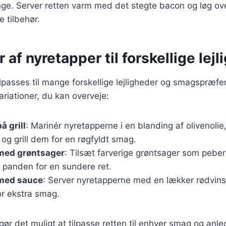
ænge. Server retten varm med det stegte bacon og løg o
e tilbehør.
r af nyretapper til forskellige lej
lpasses til mange forskellige lejligheder og smagspræfe
riationer, du kan overveje:
å grill
: Marinér nyretapperne i en blanding af olivenolie
 og grill dem for en røgfyldt smag.
med grøntsager
: Tilsæt farverige grøntsager som peber
il panden for en sundere ret.
med sauce
: Server nyretapperne med en lækker rødvins
or ekstra smag.
gør det muligt at tilpasse retten til enhver smag og anle