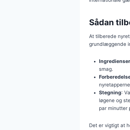
Sådan til
At tilberede nyre
grundlæggende ing
Ingrediense
smag.
Forberedels
nyretapperne
Stegning
: V
løgene og st
par minutter 
Det er vigtigt at