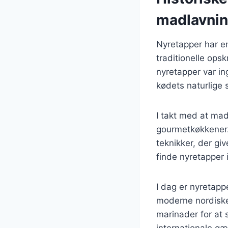
madlavni
Nyretapper har en
traditionelle opsk
nyretapper var in
kødets naturlige
I takt med at mad
gourmetkøkkener.
teknikker, der gi
finde nyretapper 
I dag er nyretap
moderne nordiske
marinader for at 
internationale gæ