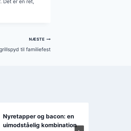
 Det er en ret,
NÆSTE
illspyd til familiefest
Nyretapper og bacon: en
Nyreta
uimodståelig kombination
hvidløg