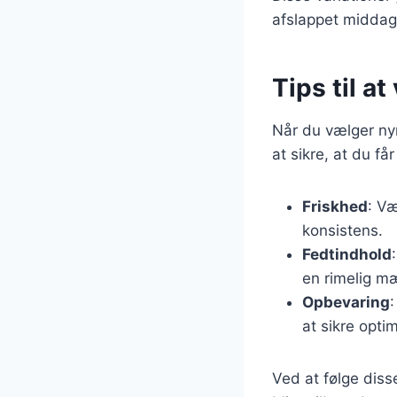
afslappet middag
Tips til a
Når du vælger nyre
at sikre, at du få
Friskhed
: Væ
konsistens.
Fedtindhold
en rimelig m
Opbevaring
at sikre optim
Ved at følge disse