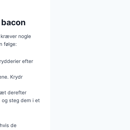
g bacon
r kræver nogle
n følge:
rydderier efter
ene. Krydr
sæt derefter
 og steg dem i et
 hvis de