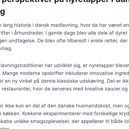
ng
 lang historie i dansk madlavning, hvor de har været en
rifter i århundreder. I gamle dage blev alle dele af dyret
gen undtagelse. De blev ofte tilberedt i enkle retter, d
 smag.
lavningstraditioner har udviklet sig, er nyretapper blev
 Mange moderne opskrifter inkluderer innovative ingred
ver en ny vinkel på denne klassiske udskæring. Det er ik
i restauranter, hvor de serveres med kreative saucer og 
per ikke kun en del af den danske husmandskost, men og
 køkken. Kokkene eksperimenterer med forskellige kryd
skabe unikke smagsoplevelser, der appellerer til både lo
ster.