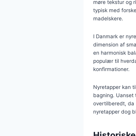
møre tekstur og r
typisk med forskel
madelskere.
I Danmark er nyre
dimension af sma
en harmonisk bal
populær til hverd
konfirmationer.
Nyretapper kan ti
bagning. Uanset t
overtilberedt, da
nyretapper dog bl
Historiske