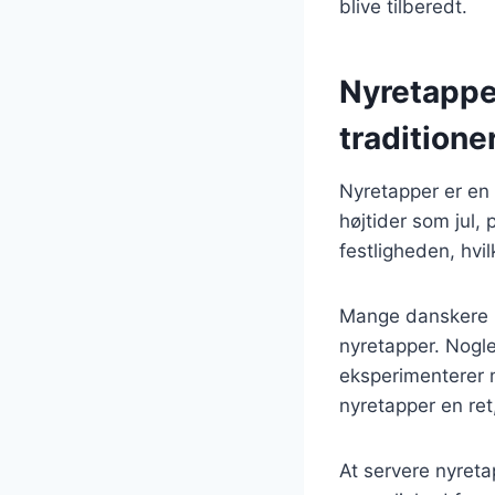
blive tilberedt.
Nyretapper
traditione
Nyretapper er en 
højtider som jul, 
festligheden, hvi
Mange danskere ha
nyretapper. Nogl
eksperimenterer m
nyretapper en ret
At servere nyreta