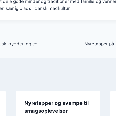
t dele gode minder og traditioner med familie og venner.
 en særlig plads i dansk madkultur.
gation
sk krydderi og chili
Nyretapper på gr
Nyretapper og svampe til
smagsoplevelser