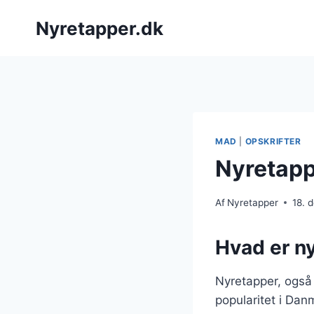
Fortsæt
Nyretapper.dk
til
indhold
MAD
|
OPSKRIFTER
Nyretapp
Af
Nyretapper
18. 
Hvad er n
Nyretapper, også 
popularitet i Dan