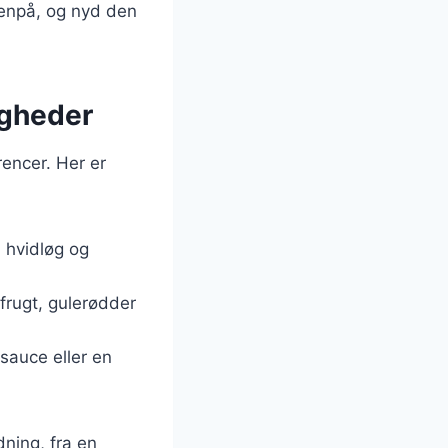
venpå, og nyd den
ligheder
rencer. Her er
, hvidløg og
frugt, gulerødder
sauce eller en
dning, fra en