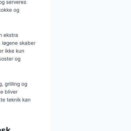
 og serveres
 kokke og
n ekstra
a løgene skaber
r ikke kun
koster og
 grilling og
e bliver
tte teknik kan
nsk