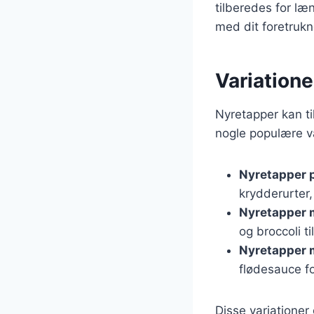
tilberedes for l
med dit foretrukn
Variatione
Nyretapper kan ti
nogle populære va
Nyretapper p
krydderurter,
Nyretapper 
og broccoli t
Nyretapper 
flødesauce f
Disse variationer 