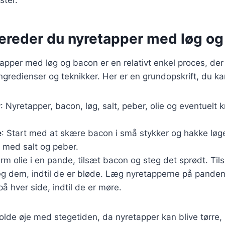
bereder du nyretapper med løg o
tapper med løg og bacon er en relativt enkel proces, de
redienser og teknikker. Her er en grundopskrift, du ka
r
: Nyretapper, bacon, løg, salt, peber, olie og eventuelt k
e
: Start med at skære bacon i små stykker og hakke løg
 med salt og peber.
arm olie i en pande, tilsæt bacon og steg det sprødt. Til
eg dem, indtil de er bløde. Læg nyretapperne på panden
på hver side, indtil de er møre.
 holde øje med stegetiden, da nyretapper kan blive tørre,