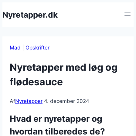
Fortsæt
Nyretapper.dk
til
indhold
Mad
|
Opskrifter
Nyretapper med løg og
flødesauce
Af
Nyretapper
4. december 2024
Hvad er nyretapper og
hvordan tilberedes de?