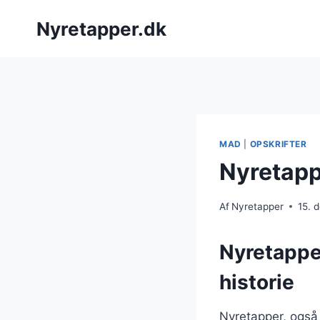
Fortsæt
Nyretapper.dk
til
indhold
MAD
|
OPSKRIFTER
Nyretapp
Af
Nyretapper
15. 
Nyretappe
historie
Nyretapper, også 