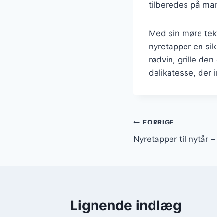
tilberedes på m
Med sin møre teks
nyretapper en si
rødvin, grille de
delikatesse, der 
Indlægsnavi
FORRIGE
Nyretapper til nytår –
Lignende indlæg