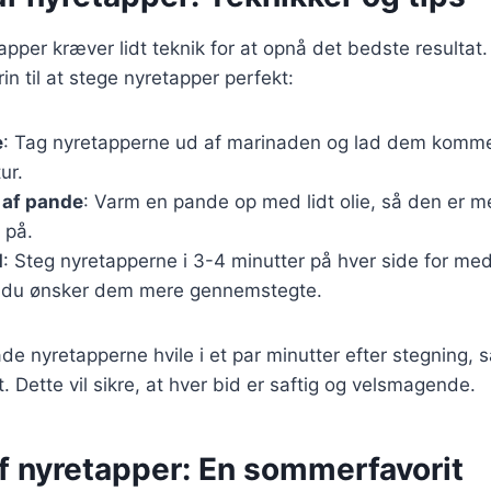
apper kræver lidt teknik for at opnå det bedste resultat.
n til at stege nyretapper perfekt:
e
: Tag nyretapperne ud af marinaden og lad dem komme 
ur.
af pande
: Varm en pande op med lidt olie, så den er m
 på.
d
: Steg nyretapperne i 3-4 minutter på hver side for med
 du ønsker dem mere gennemstegte.
lade nyretapperne hvile i et par minutter efter stegning, 
t. Dette vil sikre, at hver bid er saftig og velsmagende.
af nyretapper: En sommerfavorit