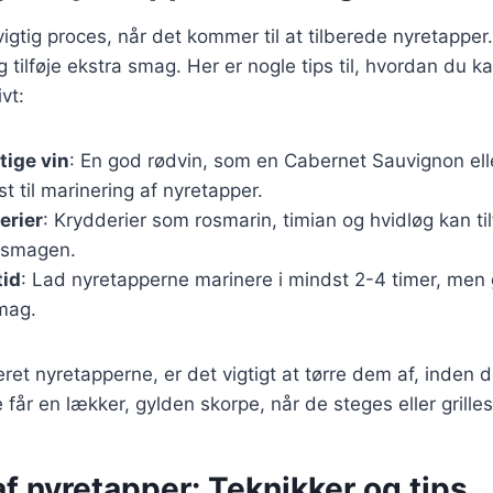
vigtig proces, når det kommer til at tilberede nyretappe
 tilføje ekstra smag. Her er nogle tips til, hvordan du k
vt:
tige vin
: En god rødvin, som en Cabernet Sauvignon ell
t til marinering af nyretapper.
erier
: Krydderier som rosmarin, timian og hvidløg kan til
l smagen.
tid
: Lad nyretapperne marinere i mindst 2-4 timer, men
smag.
ret nyretapperne, er det vigtigt at tørre dem af, inden d
e får en lækker, gylden skorpe, når de steges eller grilles
f nyretapper: Teknikker og tips