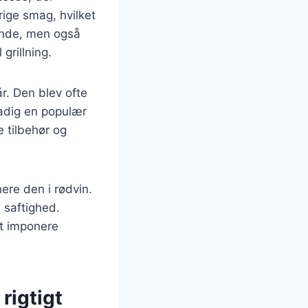
ige smag, hvilket
gende, men også
grillning.
r. Den blev ofte
tadig en populær
e tilbehør og
ere den i rødvin.
 saftighed.
t imponere
rigtigt