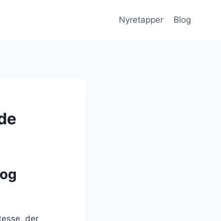
Nyretapper
Blog
bde
 og
tesse, der