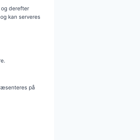
 og derefter
e og kan serveres
re.
præsenteres på