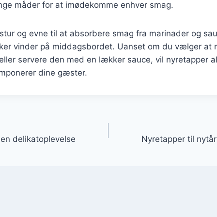
ange måder for at imødekomme enhver smag.
tur og evne til at absorbere smag fra marinader og sau
kker vinder på middagsbordet. Uanset om du vælger at 
n eller servere den med en lækker sauce, vil nyretapper a
imponerer dine gæster.
gation
 en delikatoplevelse
Nyretapper til nytå