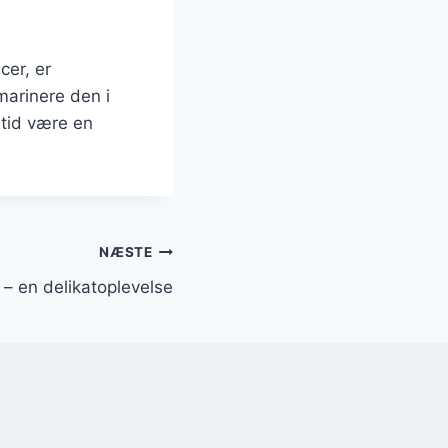
cer, er
marinere den i
ltid være en
NÆSTE
r – en delikatoplevelse