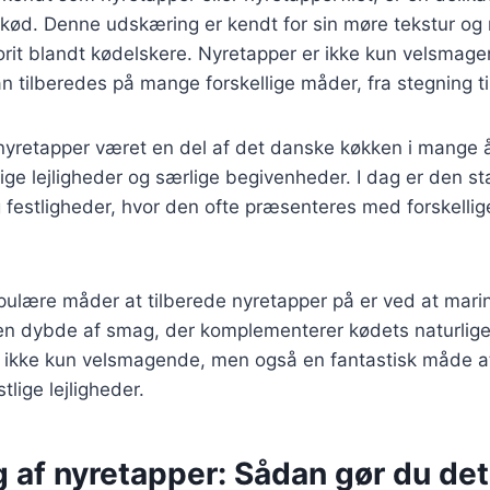
ød. Denne udskæring er kendt for sin møre tekstur og r
vorit blandt kødelskere. Nyretapper er ikke kun velsma
n tilberedes på mange forskellige måder, fra stegning til 
 nyretapper været en del af det danske køkken i mange å
lige lejligheder og særlige begivenheder. I dag er den s
g festligheder, hvor den ofte præsenteres med forskellig
ulære måder at tilberede nyretapper på er ved at marin
 en dybde af smag, der komplementerer kødets naturlige
ikke kun velsmagende, men også en fantastisk måde a
lige lejligheder.
 af nyretapper: Sådan gør du det 