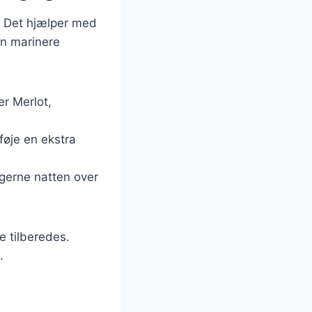
r. Det hjælper med
an marinere
er Merlot,
føje en ekstra
 gerne natten over
e tilberedes.
.