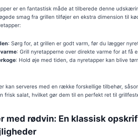
tapper er en fantastisk måde at tilberede denne udskæri
ede smag fra grillen tilføjer en ekstra dimension til kø
yretapper:
llen
: Sørg for, at grillen er godt varm, før du lægger nyr
e varme
: Grill nyretapperne over direkte varme for at få 
erkoge
: Hold øje med tiden, da nyretapper kan blive tørre
er kan serveres med en række forskellige tilbehør, såso
 frisk salat, hvilket gør dem til en perfekt ret til grillfest
 med rødvin: En klassisk opskrift
ejligheder