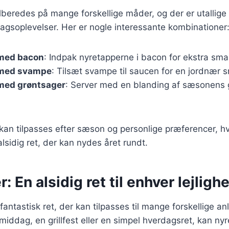
lberedes på mange forskellige måder, og der er utallige 
magsoplevelser. Her er nogle interessante kombinationer
med bacon
: Indpak nyretapperne i bacon for ekstra sma
 med svampe
: Tilsæt svampe til saucen for en jordnær 
med grøntsager
: Server med en blanding af sæsonens 
 kan tilpasses efter sæson og personlige præferencer, hv
alsidig ret, der kan nydes året rundt.
: En alsidig ret til enhver lejligh
fantastisk ret, der kan tilpasses til mange forskellige a
middag, en grillfest eller en simpel hverdagsret, kan ny