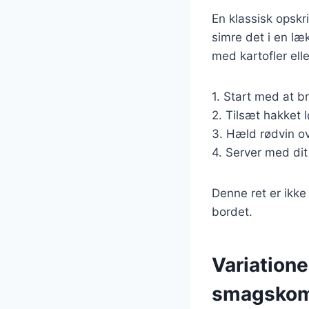
En klassisk opskr
simre det i en læ
med kartofler elle
1. Start med at b
2. Tilsæt hakket l
3. Hæld rødvin ov
4. Server med dit 
Denne ret er ikk
bordet.
Variatione
smagskom