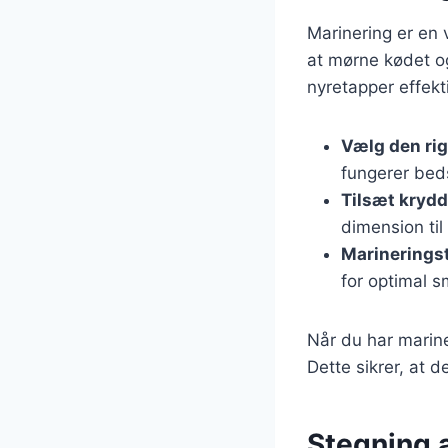
Marinering er en 
at mørne kødet og
nyretapper effekti
Vælg den rig
fungerer beds
Tilsæt krydd
dimension ti
Marinerings
for optimal 
Når du har marine
Dette sikrer, at d
Stegning a