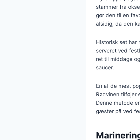
stammer fra oksek
gør den til en fa
alsidig, da den ka
Historisk set har
serveret ved fest
ret til middage o
saucer.
En af de mest pop
Rødvinen tilføjer
Denne metode er 
gæster på ved fest
Marinering