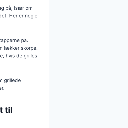
ng på, især om
det. Her er nogle
etapperne på.
en lækker skorpe.
, hvis de grilles
m grillede
er.
 til