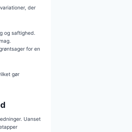
variationer, der
:
g og saftighed.
smag.
grøntsager for en
ilket gør
ed
nledninger. Uanset
retapper