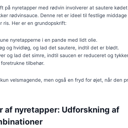
ift på nyretapper med rødvin involverer at sautere kødet
kker rødvinsauce. Denne ret er ideel til festlige middag
r ris. Her er en grundopskrift:
rune nyretapperne i en pande med lidt olie.
øg og hvidløg, og lad det sautere, indtil det er blødt.
er og lad det simre, indtil saucen er reduceret og tykke
foretrukne tilbehør.
e kun velsmagende, men også en fryd for øjet, når den 
r af nyretapper: Udforskning af
binationer