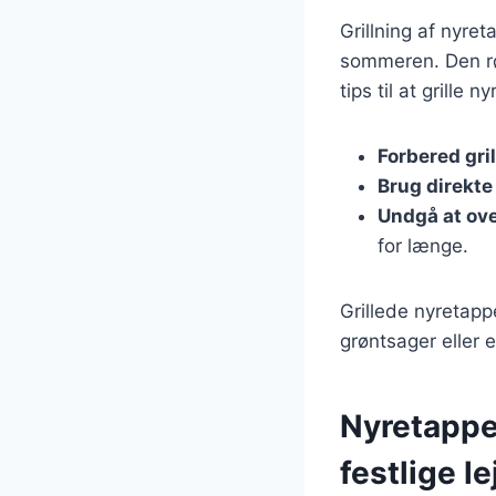
Grillning af nyre
sommeren. Den røg
tips til at grille n
Forbered gri
Brug direkt
Undgå at ov
for længe.
Grillede nyretapp
grøntsager eller en
Nyretapper
festlige l