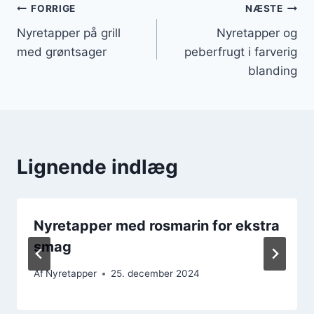
Indlægsnavigation
FORRIGE
NÆSTE
Nyretapper på grill
Nyretapper og
med grøntsager
peberfrugt i farverig
blanding
Lignende indlæg
Nyretapper med rosmarin for ekstra
smag
Af
Nyretapper
25. december 2024