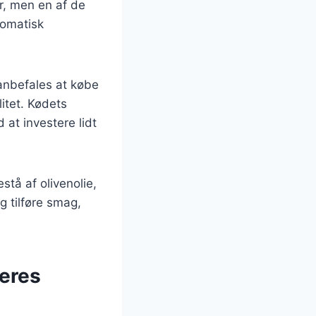
r, men en af de
romatisk
 anbefales at købe
litet. Kødets
 at investere lidt
stå af olivenolie,
g tilføre smag,
deres