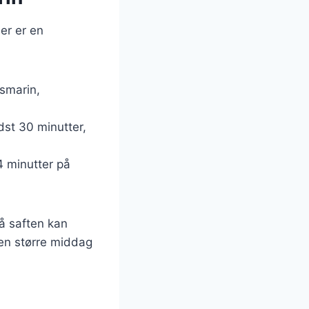
er er en
osmarin,
st 30 minutter,
4 minutter på
så saften kan
 en større middag