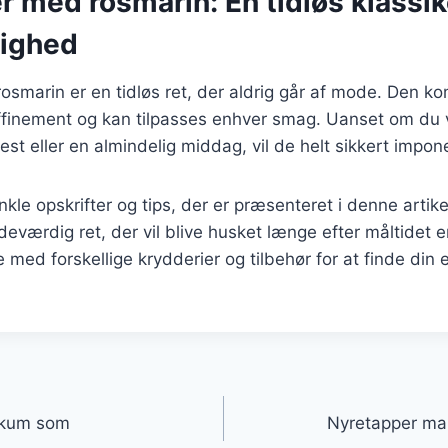
 med rosmarin: En tidløs klassike
lighed
smarin er en tidløs ret, der aldrig går af mode. Den k
finement og kan tilpasses enhver smag. Uanset om du 
fest eller en almindelig middag, vil de helt sikkert impo
nkle opskrifter og tips, der er præsenteret i denne artik
eværdig ret, der vil blive husket længe efter måltidet er
 med forskellige krydderier og tilbehør for at finde din
gation
skum som
Nyretapper mar