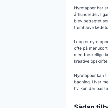
Nyretapper har en
århundreder. I ga
blev betragtet so
fremhæve kødets 
I dag er nyretapp
ofte på menukorte
med forskellige kr
kreative opskrifte
Nyretapper kan ti
bagning. Hver met
hvilken der passe
Sådan til