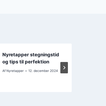
Nyretapper stegningstid
Nyreta
og tips til perfektion
citrons
smagsn
Af
Nyretapper
12. december 2024
Af
Nyretap