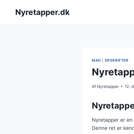
Fortsæt
Nyretapper.dk
til
indhold
MAD
|
OPSKRIFTER
Nyretapp
Af
Nyretapper
12. 
Nyretapper
Nyretapper er en 
Denne ret er kend