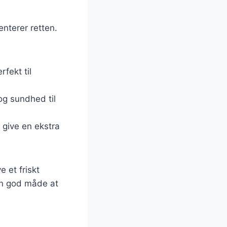
nterer retten.
rfekt til
og sundhed til
 give en ekstra
 et friskt
 en god måde at