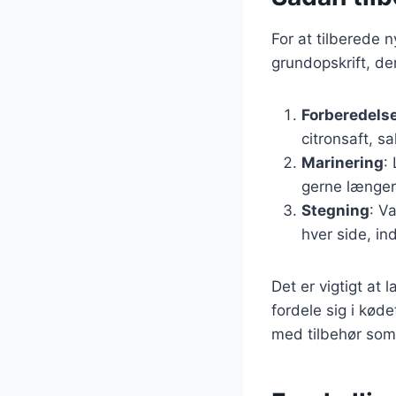
For at tilberede 
grundopskrift, de
Forberedels
citronsaft, sa
Marinering
:
gerne længer
Stegning
: V
hver side, in
Det er vigtigt at 
fordele sig i kød
med tilbehør som 