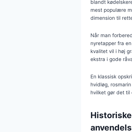
blandt kødelsker
mest populære me
dimension til rett
Når man forberede
nyretapper fra en
kvalitet vil i høj
ekstra i gode råva
En klassisk opskr
hvidløg, rosmarin
hvilket gør det ti
Historiske
anvendel