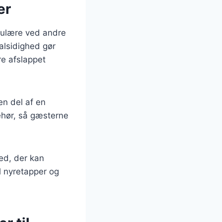
er
opulære ved andre
 alsidighed gør
re afslappet
en del af en
behør, så gæsterne
hed, der kan
l nyretapper og