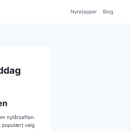
Nyretapper
Blog
iddag
en
som nytårsaften.
et populært valg