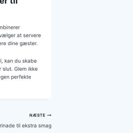
r til
ombinerer
vælger at servere
nere dine gæster.
el, kan du skabe
 slut. Glem ikke
 egen perfekte
NÆSTE
inade til ekstra smag