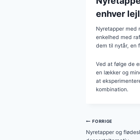
Nyretapper
enhver lej
Nyretapper med ro
enkelhed med raf
dem til nytår, en 
Ved at følge de e
en lækker og mind
at eksperimentere
kombination.
Indlægsnavi
FORRIGE
Nyretapper og fløde