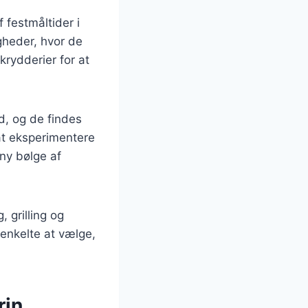
 festmåltider i
gheder, hvor de
krydderier for at
d, og de findes
 at eksperimentere
 ny bølge af
 grilling og
enkelte at vælge,
rin