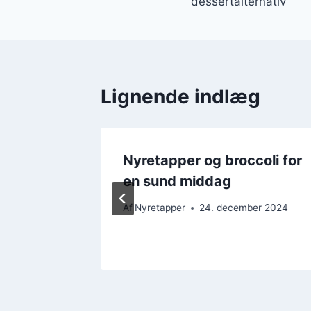
dessertalternativ
Lignende indlæg
Nyretapper og broccoli for
erig og
en sund middag
Af
Nyretapper
24. december 2024
er 2024