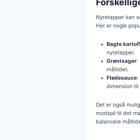
Forskellig
Nyretapper kan se
Her er nogle popu
Bagte kartof
nyretapper.
Grøntsager
:
måltidet.
Flødesauce
:
dimension til 
Det er også mulig
modspil til det m
balancere måltide