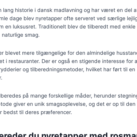
 lang historie i dansk madlavning og har været en del af
mle dage blev nyretapper ofte serveret ved særlige lejli
m en luksusret. Traditionelt blev de tilberedt med enkle 
naturlige smag.
er blevet mere tilgængelige for den almindelige husstan
t i restauranter. Der er også en stigende interesse for
ydderier og tilberedningsmetoder, hvilket har ført til en
r.
lberedes på mange forskellige måder, herunder stegning,
ode giver en unik smagsoplevelse, og det er op til den 
r bedst til deres præferencer.
bereder du nyretapper med rosma