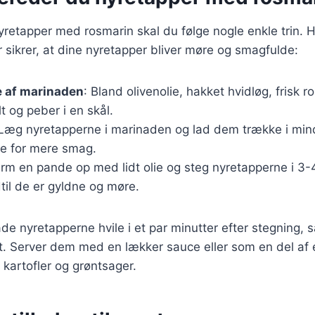
nyretapper med rosmarin skal du følge nogle enkle trin. H
r sikrer, at dine nyretapper bliver møre og smagfulde:
e af marinaden
: Bland olivenolie, hakket hvidløg, frisk r
lt og peber i en skål.
 Læg nyretapperne i marinaden og lad dem trække i mind
e for mere smag.
arm en pande op med lidt olie og steg nyretapperne i 3-
dtil de er gyldne og møre.
lade nyretapperne hvile i et par minutter efter stegning, 
et. Server dem med en lækker sauce eller som en del af
kartofler og grøntsager.