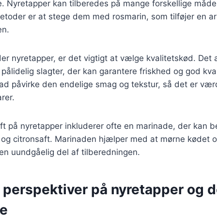
e. Nyretapper kan tilberedes på mange forskellige måde
toder er at stege dem med rosmarin, som tilføjer en a
en.
r nyretapper, er det vigtigt at vælge kvalitetskød. Det
 pålidelig slagter, der kan garantere friskhed og god kva
 grad påvirke den endelige smag og tekstur, så det er værd
rer.
ift på nyretapper inkluderer ofte en marinade, der kan be
 og citronsaft. Marinaden hjælper med at mørne kødet o
l en uundgåelig del af tilberedningen.
 perspektiver på nyretapper og 
se