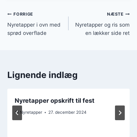
Indlægsnavigation
FORRIGE
NÆSTE
Nyretapper i ovn med
Nyretapper og ris som
sprød overflade
en lækker side ret
Lignende indlæg
Nyretapper opskrift til fest
Af
Nyretapper
27. december 2024