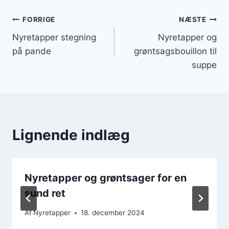
Indlægsnavigation
FORRIGE
NÆSTE
Nyretapper stegning
Nyretapper og
på pande
grøntsagsbouillon til
suppe
Lignende indlæg
Nyretapper og grøntsager for en
sund ret
Af
Nyretapper
18. december 2024