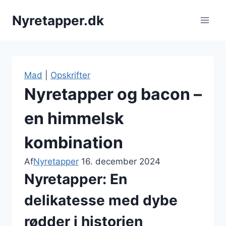
Fortsæt
Nyretapper.dk
til
indhold
Mad
|
Opskrifter
Nyretapper og bacon –
en himmelsk
kombination
Af
Nyretapper
16. december 2024
Nyretapper: En
delikatesse med dybe
rødder i historien