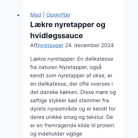
til
ekstra
Mad
|
Opskrifter
smag
Lækre nyretapper og
hvidløgssauce
Af
Nyretapper
24. december 2024
Lækre nyretapper: En delikatesse
fra naturen Nyretapper, også
kendt som nyretapper af okse, er
en delikatesse, der ofte overses i
det danske køkken. Disse møre og
saftige stykker kød stammer fra
dyrets nyreområde og er kendt for
deres unikke smag og tekstur. De
er en fremragende kilde til protein
og indeholder vigtige