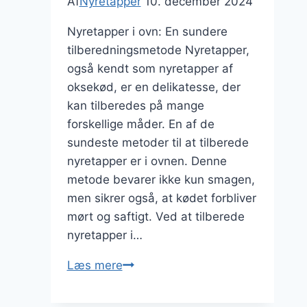
Af
Nyretapper
10. december 2024
Nyretapper i ovn: En sundere
tilberedningsmetode Nyretapper,
også kendt som nyretapper af
oksekød, er en delikatesse, der
kan tilberedes på mange
forskellige måder. En af de
sundeste metoder til at tilberede
nyretapper er i ovnen. Denne
metode bevarer ikke kun smagen,
men sikrer også, at kødet forbliver
mørt og saftigt. Ved at tilberede
nyretapper i…
Nyretapper
Læs mere
i
ovn