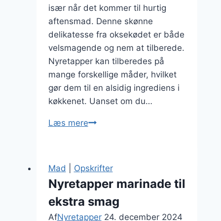
især når det kommer til hurtig
aftensmad. Denne skønne
delikatesse fra oksekødet er både
velsmagende og nem at tilberede.
Nyretapper kan tilberedes på
mange forskellige måder, hvilket
gør dem til en alsidig ingrediens i
køkkenet. Uanset om du…
Nyretapper
Læs mere
på
pande
til
Mad
|
Opskrifter
hurtig
Nyretapper marinade til
aftensmad
ekstra smag
Af
Nyretapper
24. december 2024