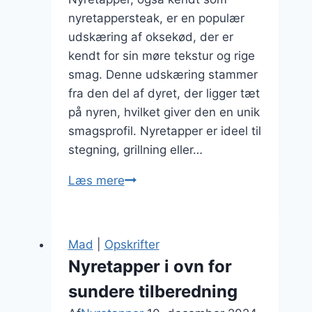
nyretappersteak, er en populær
udskæring af oksekød, der er
kendt for sin møre tekstur og rige
smag. Denne udskæring stammer
fra den del af dyret, der ligger tæt
på nyren, hvilket giver den en unik
smagsprofil. Nyretapper er ideel til
stegning, grillning eller…
Nyretapper
Læs mere
marinade
til
saftig
Mad
|
Opskrifter
stegning
Nyretapper i ovn for
sundere tilberedning