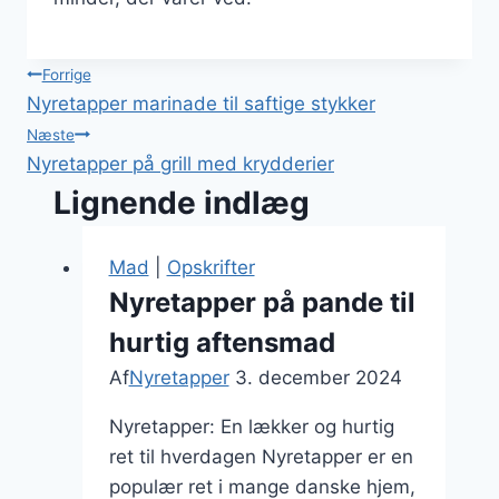
Indlægsnavigation
Forrige
Nyretapper marinade til saftige stykker
Næste
Nyretapper på grill med krydderier
Lignende indlæg
Mad
|
Opskrifter
Nyretapper på pande til
hurtig aftensmad
Af
Nyretapper
3. december 2024
Nyretapper: En lækker og hurtig
ret til hverdagen Nyretapper er en
populær ret i mange danske hjem,