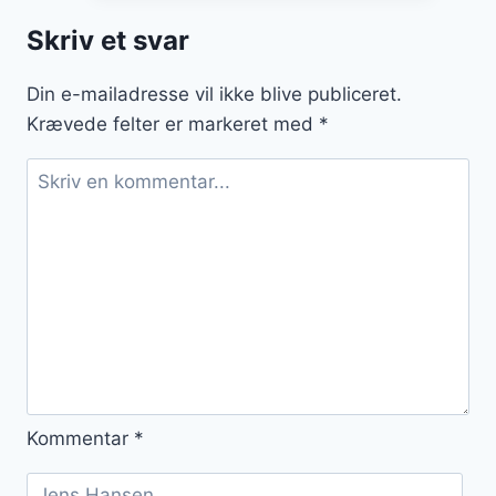
for
Skriv et svar
sundere
tilberedning
Din e-mailadresse vil ikke blive publiceret.
Krævede felter er markeret med
*
Kommentar
*