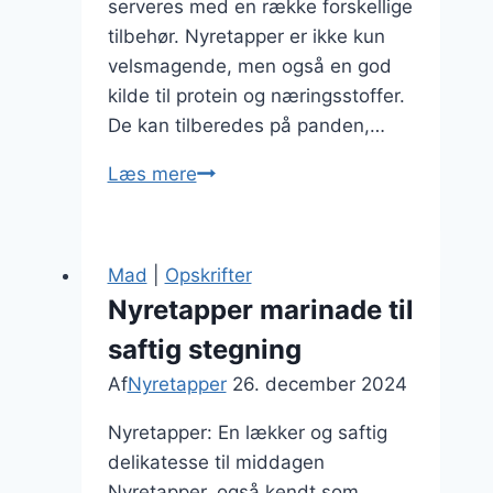
serveres med en række forskellige
tilbehør. Nyretapper er ikke kun
velsmagende, men også en god
kilde til protein og næringsstoffer.
De kan tilberedes på panden,…
Nyretapper
Læs mere
med
flødesauce
og
Mad
|
Opskrifter
broccoli
Nyretapper marinade til
saftig stegning
Af
Nyretapper
26. december 2024
Nyretapper: En lækker og saftig
delikatesse til middagen
Nyretapper, også kendt som