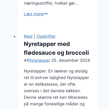
næringsstoffer, hvilket gør…
Lækre
Læs mere
nyretapper
og
hvidløgssauce
Mad
|
Opskrifter
Nyretapper med
flødesauce og broccoli
Af
Nyretapper
25. december 2024
Nyretapper: En lækker og alsidig
ret til enhver lejlighed Nyretapper
er en delikatesse, der ofte
overses i det danske køkken.
Denne skønne ret kan tilberedes
på mange forskellige måder og