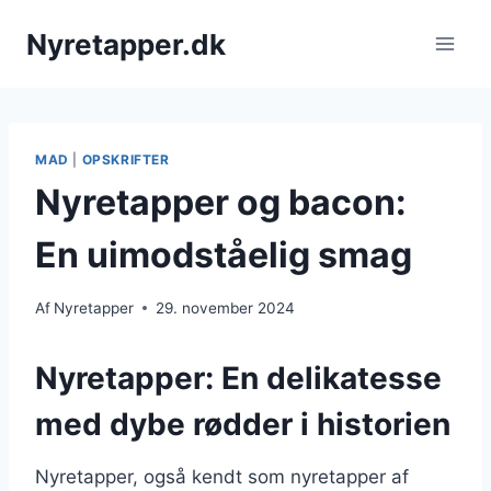
Fortsæt
Nyretapper.dk
til
indhold
MAD
|
OPSKRIFTER
Nyretapper og bacon:
En uimodståelig smag
Af
Nyretapper
29. november 2024
Nyretapper: En delikatesse
med dybe rødder i historien
Nyretapper, også kendt som nyretapper af