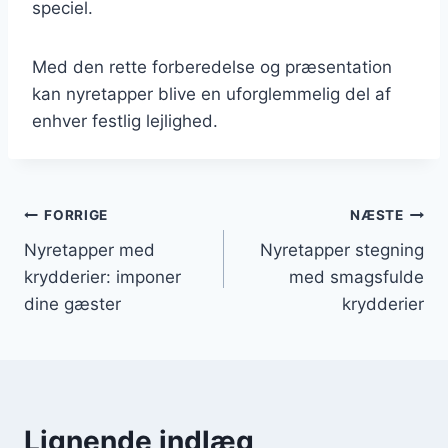
speciel.
Med den rette forberedelse og præsentation
kan nyretapper blive en uforglemmelig del af
enhver festlig lejlighed.
Indlægsnavigation
FORRIGE
NÆSTE
Nyretapper med
Nyretapper stegning
krydderier: imponer
med smagsfulde
dine gæster
krydderier
Lignende indlæg