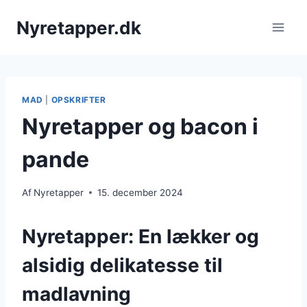
Fortsæt
Nyretapper.dk
til
indhold
MAD
|
OPSKRIFTER
Nyretapper og bacon i
pande
Af
Nyretapper
15. december 2024
Nyretapper: En lækker og
alsidig delikatesse til
madlavning