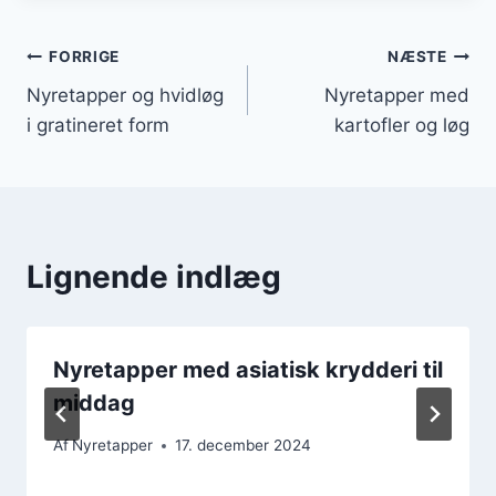
Indlægsnavigation
FORRIGE
NÆSTE
Nyretapper og hvidløg
Nyretapper med
i gratineret form
kartofler og løg
Lignende indlæg
Nyretapper med asiatisk krydderi til
middag
Af
Nyretapper
17. december 2024