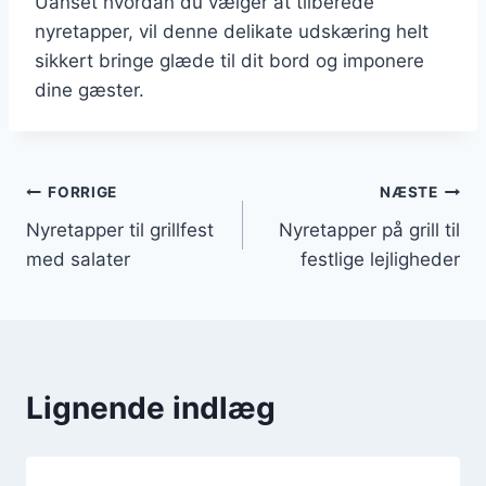
Uanset hvordan du vælger at tilberede
nyretapper, vil denne delikate udskæring helt
sikkert bringe glæde til dit bord og imponere
dine gæster.
Indlægsnavigation
FORRIGE
NÆSTE
Nyretapper til grillfest
Nyretapper på grill til
med salater
festlige lejligheder
Lignende indlæg