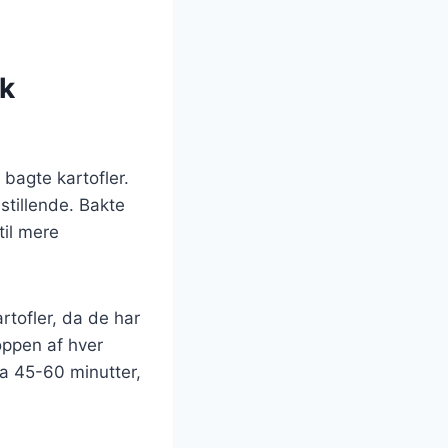
sk
bagte kartofler.
stillende. Bakte
til mere
artofler, da de har
toppen af hver
ka 45-60 minutter,