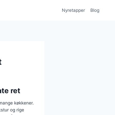
Nyretapper
Blog
t
te ret
 mange køkkener.
stur og rige