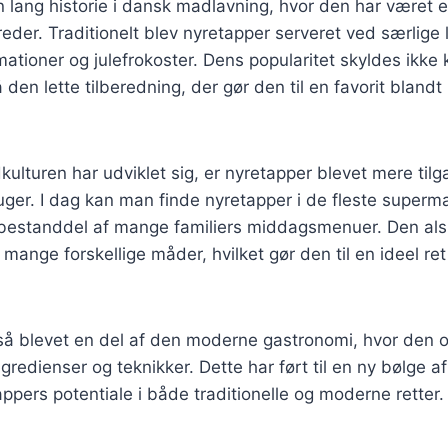
 lang historie i dansk madlavning, hvor den har været en
reder. Traditionelt blev nyretapper serveret ved særlige 
rmationer og julefrokoster. Dens popularitet skyldes ikk
 den lette tilberedning, der gør den til en favorit bland
kulturen har udviklet sig, er nyretapper blevet mere til
uger. I dag kan man finde nyretapper i de fleste superm
t bestanddel af mange familiers middagsmenuer. Den al
 mange forskellige måder, hvilket gør den til en ideel re
så blevet en del af den moderne gastronomi, hvor den 
redienser og teknikker. Dette har ført til en ny bølge af 
pers potentiale i både traditionelle og moderne retter.