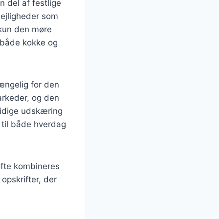
 del af festlige
lejligheder som
e kun den møre
t både kokke og
gængelig for den
arkeder, og den
sidige udskæring
t til både hverdag
ofte kombineres
opskrifter, der