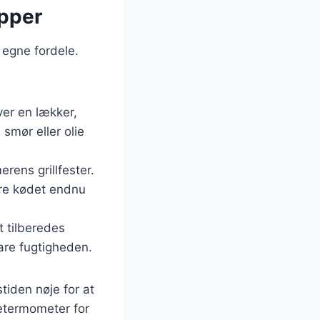
apper
 egne fordele.
ver en lækker,
smør eller olie
erens grillfester.
øre kødet endnu
t tilberedes
are fugtigheden.
tiden nøje for at
getermometer for