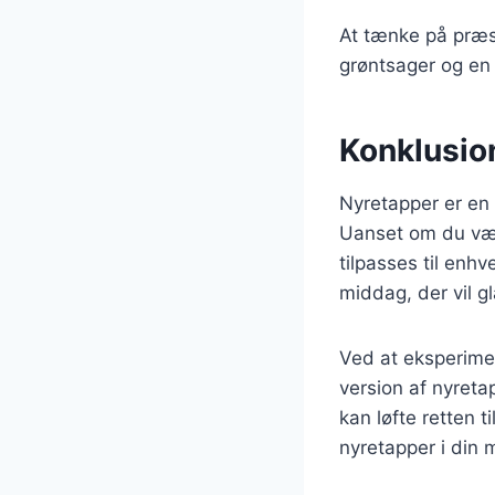
At tænke på præse
grøntsager og en 
Konklusio
Nyretapper er en 
Uanset om du vælg
tilpasses til enhv
middag, der vil g
Ved at eksperime
version af nyreta
kan løfte retten t
nyretapper i din