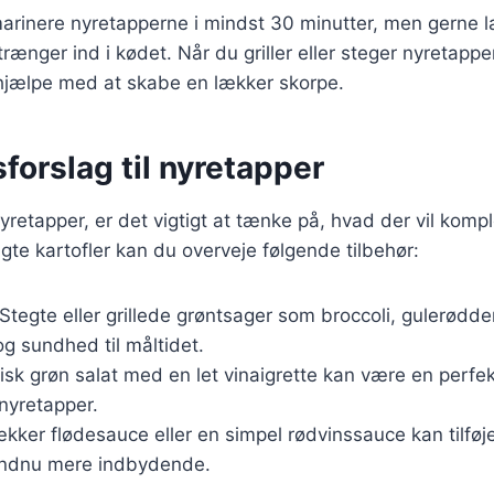
 marinere nyretapperne i mindst 30 minutter, men gerne l
rænger ind i kødet. Når du griller eller steger nyretapper
jælpe med at skabe en lækker skorpe.
forslag til nyretapper
yretapper, er det vigtigt at tænke på, hvad der vil komp
te kartofler kan du overveje følgende tilbehør:
 Stegte eller grillede grøntsager som broccoli, gulerødd
 og sundhed til måltidet.
risk grøn salat med en let vinaigrette kan være en perfek
nyretapper.
lækker flødesauce eller en simpel rødvinssauce kan tilfø
endnu mere indbydende.