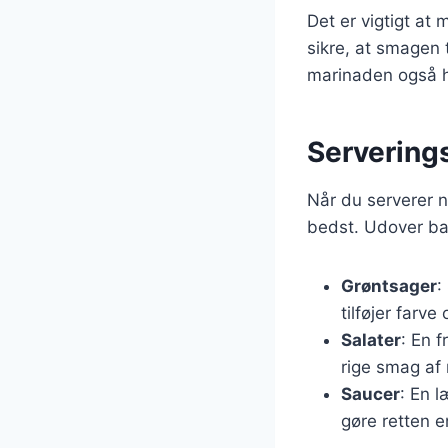
Det er vigtigt at
sikre, at smagen t
marinaden også h
Serverings
Når du serverer n
bedst. Udover bag
Grøntsager
:
tilføjer farve
Salater
: En f
rige smag af 
Saucer
: En 
gøre retten 