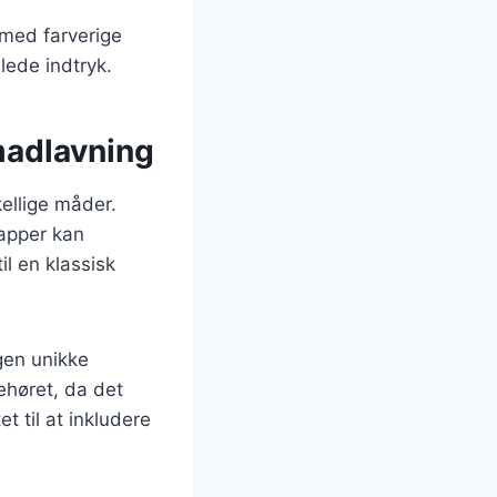
 med farverige
lede indtryk.
madlavning
kellige måder.
tapper kan
il en klassisk
gen unikke
ehøret, da det
et til at inkludere