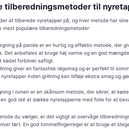
e tilberedningsmetoder til nyret
er at tilberede nyretapper på, og hver metode har sine
de mest populære tilberedningsmetoder:
tegning på pande er en hurtig og effektiv metode, der gi
e. Det anbefales at bruge høj varme og en god mængde 
at kødet forbliver saftigt.
illning giver en fantastisk røgsmag og er perfekt til somm
 nyretapper inden grillning kan tilføje ekstra smag og g
gning i ovnen er en skånsom metode, der sikrer, at køde
r en god idé at dække nyretapperne med folie for at bev
tode du vælger, er det vigtigt at overvåge tilberednings
liver tørt. En god tommelfingerregel er at bruge et ste