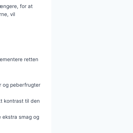
ængere, for at
ne, vil
lementere retten
er og peberfrugter
t kontrast til den
je ekstra smag og