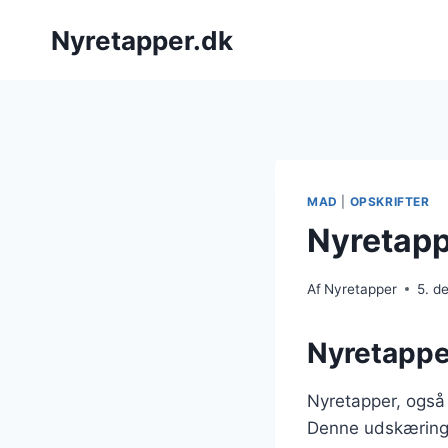
Fortsæt
Nyretapper.dk
til
indhold
MAD
|
OPSKRIFTER
Nyretappe
Af
Nyretapper
5. d
Nyretapper
Nyretapper, også 
Denne udskæring s