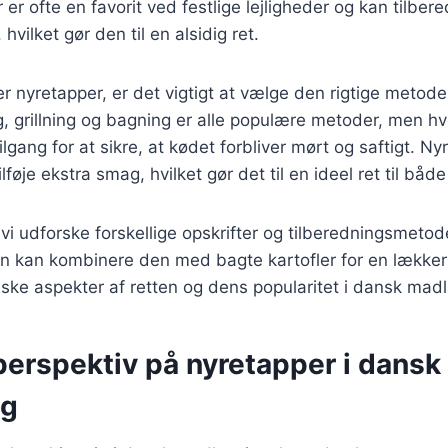
er ofte en favorit ved festlige lejligheder og kan tilbe
hvilket gør den til en alsidig ret.
r nyretapper, er det vigtigt at vælge den rigtige metod
, grillning og bagning er alle populære metoder, men h
ilgang for at sikre, at kødet forbliver mørt og saftigt. N
ilføje ekstra smag, hvilket gør det til en ideel ret til båd
l vi udforske forskellige opskrifter og tilberedningsmetod
 kan kombinere den med bagte kartofler for en lækker 
iske aspekter af retten og dens popularitet i dansk mad
perspektiv på nyretapper i dansk
ng