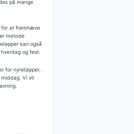
redes på mange
e for at fremhæve
ver metode
yretapper kan også
e hverdag og fest.
er for nyretapper,
middag. Vi vil
lavning.