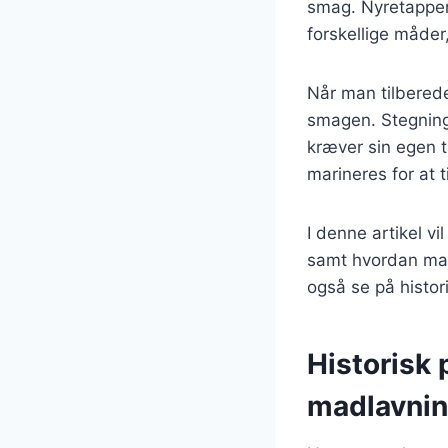
smag. Nyretapper 
forskellige måder, 
Når man tilberede
smagen. Stegning
kræver sin egen t
marineres for at t
I denne artikel vi
samt hvordan man
også se på histor
Historisk 
madlavni