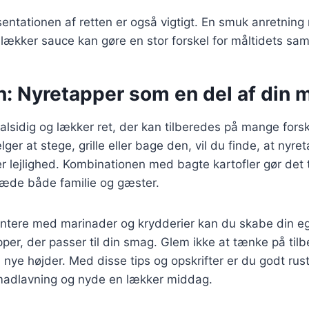
ntationen af retten er også vigtigt. En smuk anretning
lækker sauce kan gøre en stor forskel for måltidets sam
n: Nyretapper som en del af din 
alsidig og lækker ret, der kan tilberedes på mange fors
er at stege, grille eller bage den, vil du finde, at nyre
er lejlighed. Kombinationen med bagte kartofler gør det t
læde både familie og gæster.
ntere med marinader og krydderier kan du skabe din e
pper, der passer til din smag. Glem ikke at tænke på tilb
il nye højder. Med disse tips og opskrifter er du godt rust
 madlavning og nyde en lækker middag.