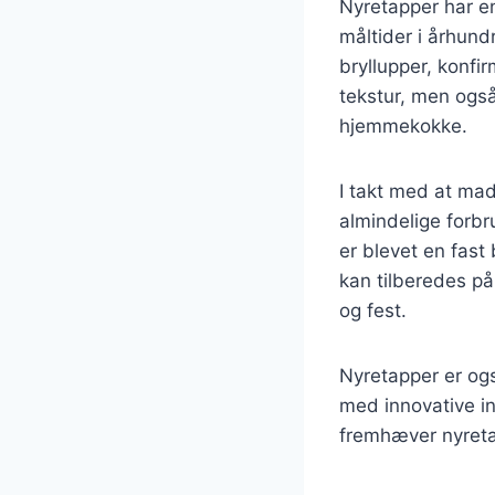
Nyretapper har en
måltider i århund
bryllupper, konfi
tekstur, men også
hjemmekokke.
I takt med at mad
almindelige forbr
er blevet en fas
kan tilberedes på
og fest.
Nyretapper er og
med innovative ing
fremhæver nyretap