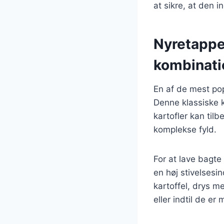
at sikre, at den 
Nyretapper
kombinati
En af de mest po
Denne klassiske k
kartofler kan til
komplekse fyld.
For at lave bagte 
en høj stivelsesin
kartoffel, drys m
eller indtil de er 