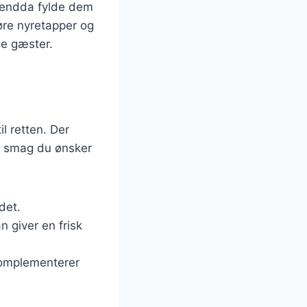
r endda fylde dem
øre nyretapper og
ne gæster.
l retten. Der
en smag du ønsker
det.
 giver en frisk
 komplementerer