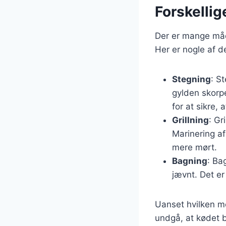
Forskellig
Der er mange måd
Her er nogle af 
Stegning
: S
gylden skorp
for at sikre, 
Grillning
: Gr
Marinering af
mere mørt.
Bagning
: Ba
jævnt. Det e
Uanset hvilken me
undgå, at kødet b