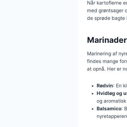
Når kartoflerne 
med grøntsager o
de sprøde bagte k
Marinader 
Marinering af nyr
findes mange for
at opnå. Her er n
Rødvin
: En k
Hvidløg og u
og aromatisk
Balsamico
: 
nyretapperen