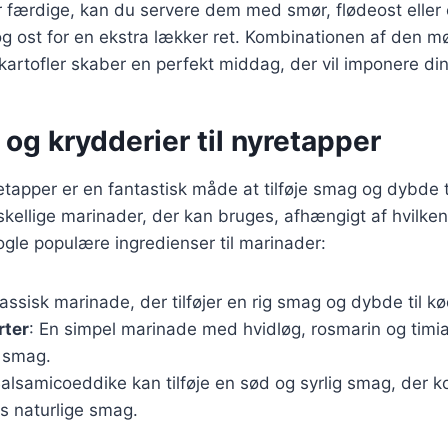
er færdige, kan du servere dem med smør, flødeost elle
g ost for en ekstra lækker ret. Kombinationen af den m
artofler skaber en perfekt middag, der vil imponere di
og krydderier til nyretapper
etapper er en fantastisk måde at tilføje smag og dybde ti
skellige marinader, der kan bruges, afhængigt af hvilk
ogle populære ingredienser til marinader:
lassisk marinade, der tilføjer en rig smag og dybde til kø
rter
: En simpel marinade med hvidløg, rosmarin og timian
 smag.
Balsamicoeddike kan tilføje en sød og syrlig smag, der
s naturlige smag.