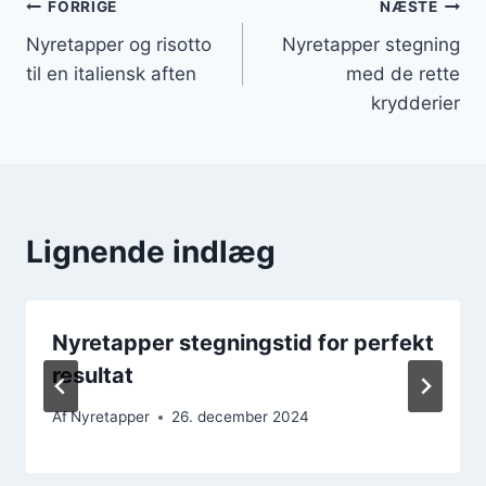
Indlægsnavigation
FORRIGE
NÆSTE
Nyretapper og risotto
Nyretapper stegning
til en italiensk aften
med de rette
krydderier
Lignende indlæg
Nyretapper stegningstid for perfekt
resultat
Af
Nyretapper
26. december 2024