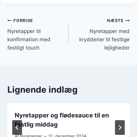
Indlægsnavigation
FORRIGE
NÆSTE
Nyretapper til
Nyretapper med
konfirmation med
krydderier til festlige
festligt touch
lejligheder
Lignende indlæg
Nyretapper og flødesauce til en
festlig middag
Af
Nyretapper
12. december 2024