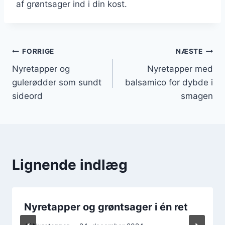
af grøntsager ind i din kost.
Indlægsnavigation
FORRIGE
NÆSTE
Nyretapper og
Nyretapper med
gulerødder som sundt
balsamico for dybde i
sideord
smagen
Lignende indlæg
Nyretapper og grøntsager i én ret