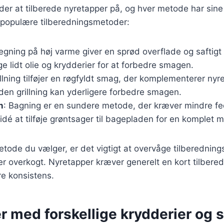
r at tilberede nyretapper på, og hver metode har sine 
 populære tilberedningsmetoder:
tegning på høj varme giver en sprød overflade og saftigt 
uge lidt olie og krydderier for at forbedre smagen.
illning tilføjer en røgfyldt smag, der komplementerer nyr
den grillning kan yderligere forbedre smagen.
n
: Bagning er en sundere metode, der kræver mindre fe
dé at tilføje grøntsager til bagepladen for en komplet 
tode du vælger, er det vigtigt at overvåge tilberedningst
ver overkogt. Nyretapper kræver generelt en kort tilbered
e konsistens.
r med forskellige krydderier og 