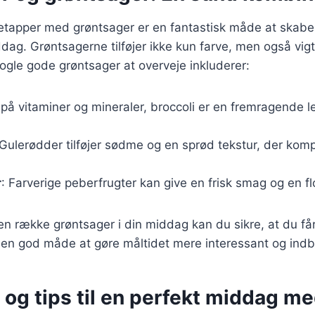
etapper med grøntsager er en fantastisk måde at skab
g. Grøntsagerne tilføjer ikke kun farve, men også vigt
ogle gode grøntsager at overveje inkluderer:
g på vitaminer og mineraler, broccoli er en fremragende le
 Gulerødder tilføjer sødme og en sprød tekstur, der ko
r
: Farverige peberfrugter kan give en frisk smag og en f
en række grøntsager i din middag kan du sikre, at du få
å en god måde at gøre måltidet mere interessant og ind
 og tips til en perfekt middag m