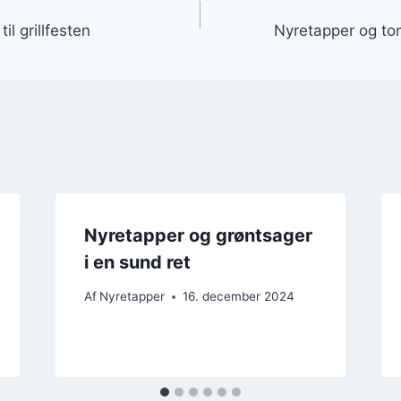
gation
l grillfesten
Nyretapper og to
Nyretapper og grøntsager
i en sund ret
Af
Nyretapper
16. december 2024