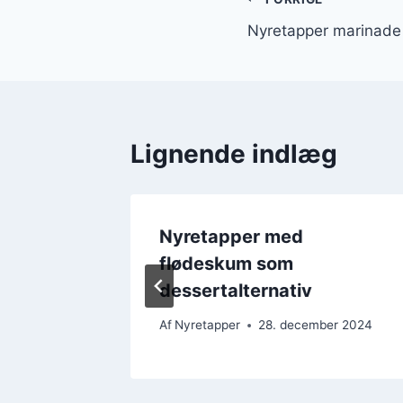
Indlægsnavi
Nyretapper marinade ti
Lignende indlæg
med
Nyretapper med
flødeskum som
dessertalternativ
er 2024
Af
Nyretapper
28. december 2024