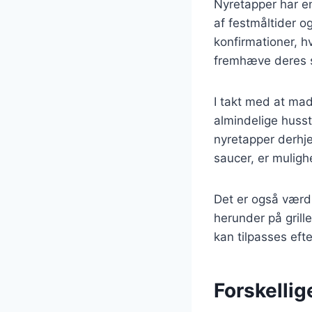
Nyretapper har en
af festmåltider og
konfirmationer, h
fremhæve deres 
I takt med at mad
almindelige husst
nyretapper derhj
saucer, er mulig
Det er også værd 
herunder på grill
kan tilpasses eft
Forskellig