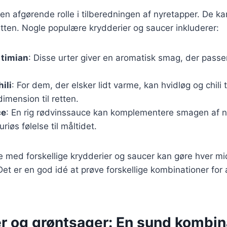
 en afgørende rolle i tilberedningen af nyretapper. De ka
retten. Nogle populære krydderier og saucer inkluderer:
 timian
: Disse urter giver en aromatisk smag, der passer 
ili
: For dem, der elsker lidt varme, kan hvidløg og chili t
mension til retten.
ce
: En rig rødvinssauce kan komplementere smagen af 
uriøs følelse til måltidet.
e med forskellige krydderier og saucer kan gøre hver 
Det er en god idé at prøve forskellige kombinationer for 
r og grøntsager: En sund kombin