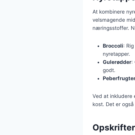
At kombinere nyr
velsmagende midda
næringsstoffer. N
Broccoli
: Ri
nyretapper.
Gulerødder
:
godt.
Peberfrugte
Ved at inkludere 
kost. Det er ogs
Opskrifter