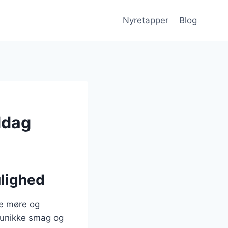
Nyretapper
Blog
ddag
lighed
se møre og
 unikke smag og