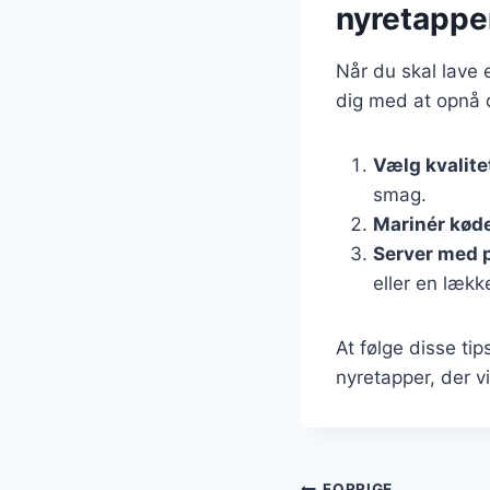
nyretappe
Når du skal lave 
dig med at opnå d
Vælg kvalit
smag.
Marinér kød
Server med 
eller en lækk
At følge disse t
nyretapper, der v
FORRIGE