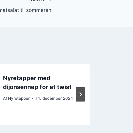
matsalat til sommeren
Nyretapper med
Nyretap
dijonsennep for et twist
lækker
Af
Nyretapper
14. december 2024
Af
Nyretap