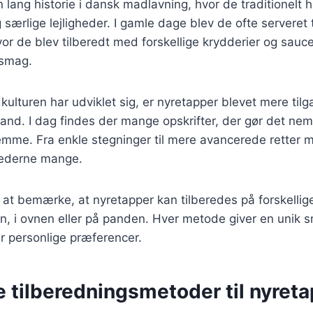
 lang historie i dansk madlavning, hvor de traditionelt 
 særlige lejligheder. I gamle dage blev de ofte serveret t
vor de blev tilberedt med forskellige krydderier og sauce
smag.
kulturen har udviklet sig, er nyretapper blevet mere til
and. I dag findes der mange opskrifter, der gør det nemt
emme. Fra enkle stegninger til mere avancerede retter
hederne mange.
at bemærke, at nyretapper kan tilberedes på forskellig
en, i ovnen eller på panden. Hver metode giver en unik
er personlige præferencer.
e tilberedningsmetoder til nyret