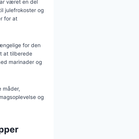
har været en del
il julefrokoster og
r for at
gængelige for den
 at tilberede
 med marinader og
e måder,
 smagsoplevelse og
apper