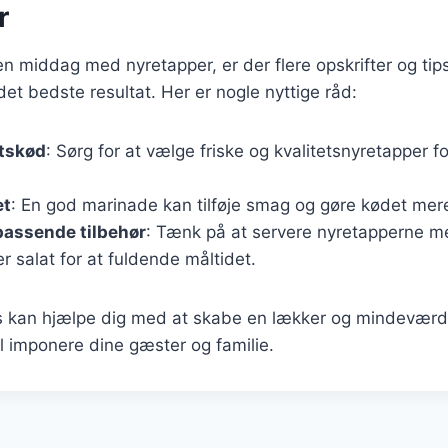
r
en middag med nyretapper, er der flere opskrifter og tip
et bedste resultat. Her er nogle nyttige råd:
etskød
: Sørg for at vælge friske og kvalitetsnyretapper 
et
: En god marinade kan tilføje smag og gøre kødet mer
passende tilbehør
: Tænk på at servere nyretapperne med
er salat for at fuldende måltidet.
ips kan hjælpe dig med at skabe en lækker og mindevæ
il imponere dine gæster og familie.