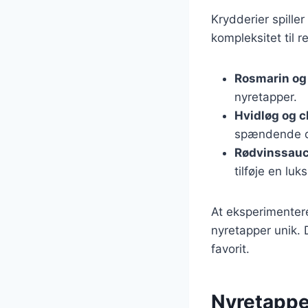
Krydderier spiller
kompleksitet til 
Rosmarin og
nyretapper.
Hvidløg og ch
spændende di
Rødvinssau
tilføje en luks
At eksperimenter
nyretapper unik. 
favorit.
Nyretappe