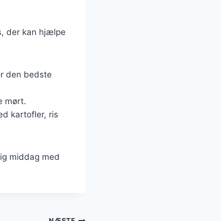
s, der kan hjælpe
for den bedste
e mørt.
 kartofler, ris
rdig middag med
NÆSTE