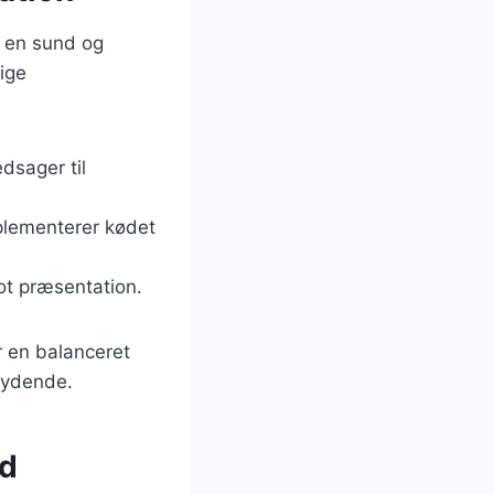
e en sund og
ige
dsager til
mplementerer kødet
lot præsentation.
r en balanceret
bydende.
ed