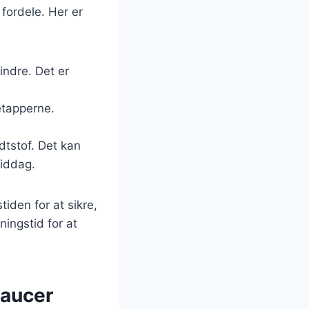
fordele. Her er
indre. Det er
etapperne.
dtstof. Det kan
middag.
iden for at sikre,
ningstid for at
saucer