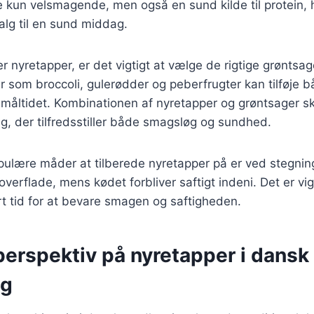
ke kun velsmagende, men også en sund kilde til protein, h
lg til en sund middag.
 nyretapper, er det vigtigt at vælge de rigtige grøntsage
r som broccoli, gulerødder og peberfrugter kan tilføje 
l måltidet. Kombinationen af nyretapper og grøntsager s
, der tilfredsstiller både smagsløg og sundhed.
ulære måder at tilberede nyretapper på er ved stegning
overflade, mens kødet forbliver saftigt indeni. Det er vi
rt tid for at bevare smagen og saftigheden.
perspektiv på nyretapper i dansk
ng