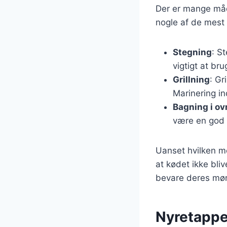
Der er mange måde
nogle af de mest
Stegning
: S
vigtigt at br
Grillning
: Gr
Marinering in
Bagning i ov
være en god i
Uanset hvilken me
at kødet ikke bli
bevare deres mør
Nyretappe