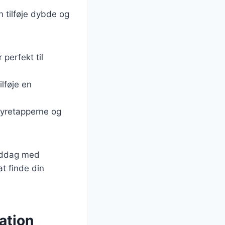
n tilføje dybde og
perfekt til
ilføje en
nyretapperne og
middag med
at finde din
ation