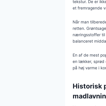
tekstur. De er ik
et fremragende va
Når man tilbereder
retten. Grøntsage
næringsstoffer ti
balanceret middag
En af de mest pop
en lækker, sprød 
på høj varme i ko
Historisk 
madlavni