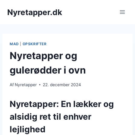
Fortsæt
Nyretapper.dk
til
indhold
MAD
|
OPSKRIFTER
Nyretapper og
gulerødder i ovn
Af
Nyretapper
22. december 2024
Nyretapper: En lækker og
alsidig ret til enhver
lejlighed