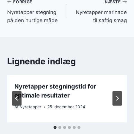
Indlægsnavigation
FORRIGE
NÆSTE
Nyretapper stegning
Nyretapper marinade
på den hurtige måde
til saftig smag
Lignende indlæg
Nyretapper stegningstid for
optimale resultater
Af
Nyretapper
25. december 2024