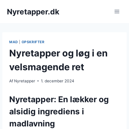
Fortsæt
Nyretapper.dk
til
indhold
MAD
|
OPSKRIFTER
Nyretapper og løg i en
velsmagende ret
Af
Nyretapper
1. december 2024
Nyretapper: En lækker og
alsidig ingrediens i
madlavning