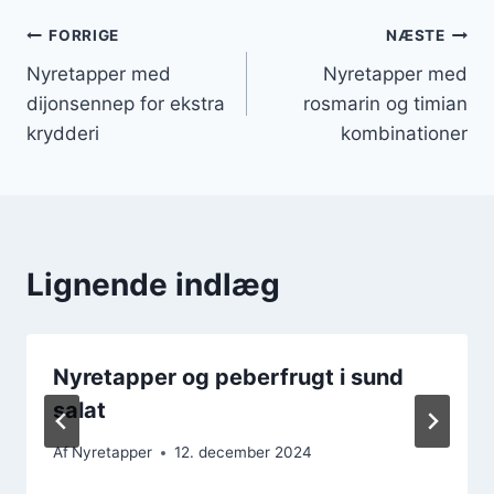
Indlægsnavigation
FORRIGE
NÆSTE
Nyretapper med
Nyretapper med
dijonsennep for ekstra
rosmarin og timian
krydderi
kombinationer
Lignende indlæg
Nyretapper og peberfrugt i sund
salat
Af
Nyretapper
12. december 2024