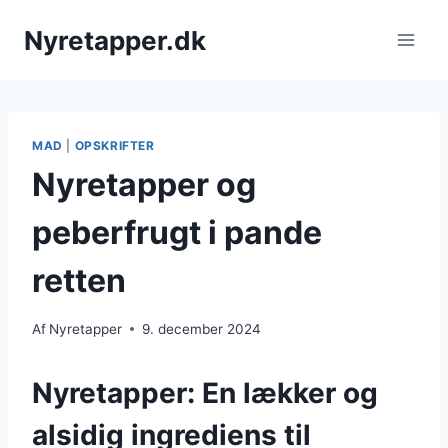
Fortsæt
Nyretapper.dk
til
indhold
MAD
|
OPSKRIFTER
Nyretapper og
peberfrugt i pande
retten
Af
Nyretapper
9. december 2024
Nyretapper: En lækker og
alsidig ingrediens til