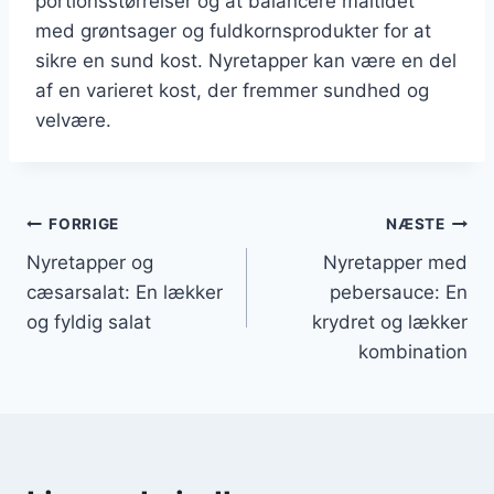
portionsstørrelser og at balancere måltidet
med grøntsager og fuldkornsprodukter for at
sikre en sund kost. Nyretapper kan være en del
af en varieret kost, der fremmer sundhed og
velvære.
Indlægsnavigation
FORRIGE
NÆSTE
Nyretapper og
Nyretapper med
cæsarsalat: En lækker
pebersauce: En
og fyldig salat
krydret og lækker
kombination