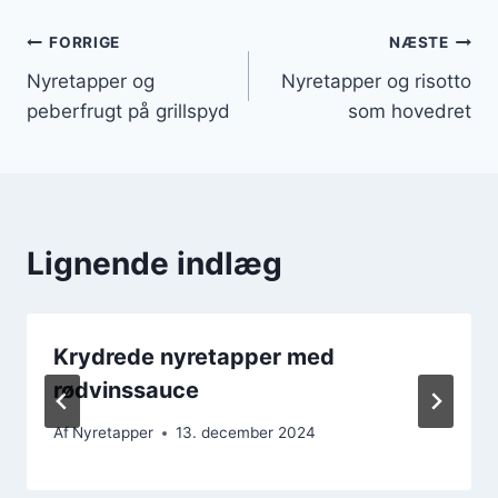
Indlægsnavigation
FORRIGE
NÆSTE
Nyretapper og
Nyretapper og risotto
peberfrugt på grillspyd
som hovedret
Lignende indlæg
Krydrede nyretapper med
rødvinssauce
Af
Nyretapper
13. december 2024