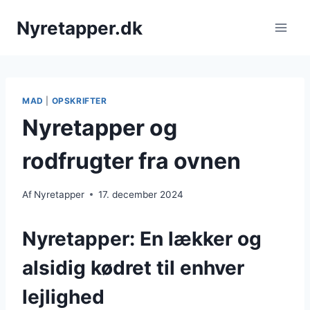
Fortsæt
Nyretapper.dk
til
indhold
MAD
|
OPSKRIFTER
Nyretapper og
rodfrugter fra ovnen
Af
Nyretapper
17. december 2024
Nyretapper: En lækker og
alsidig kødret til enhver
lejlighed