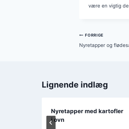
være en vigtig de
Indlægsnavi
FORRIGE
Nyretapper og flødes
Lignende indlæg
med
Nyretapper med kartofler
i ovn