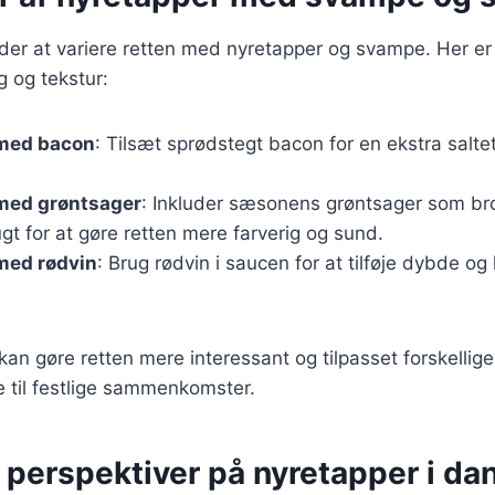
r at variere retten med nyretapper og svampe. Her er n
g og tekstur:
med bacon
: Tilsæt sprødstegt bacon for en ekstra saltet
med grøntsager
: Inkluder sæsonens grøntsager som bro
ugt for at gøre retten mere farverig og sund.
med rødvin
: Brug rødvin i saucen for at tilføje dybde og 
kan gøre retten mere interessant og tilpasset forskellige
til festlige sammenkomster.
 perspektiver på nyretapper i da