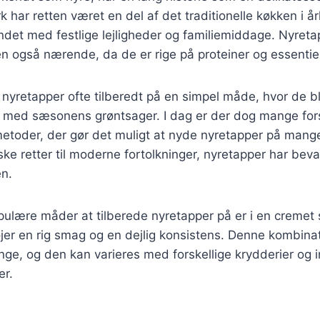
rk har retten været en del af det traditionelle køkken i 
ndet med festlige lejligheder og familiemiddage. Nyreta
 også nærende, da de er rige på proteiner og essentiel
v nyretapper ofte tilberedt på en simpel måde, hvor de bl
et med sæsonens grøntsager. I dag er der dog mange fors
etoder, der gør det muligt at nyde nyretapper på mange
ske retter til moderne fortolkninger, nyretapper har beva
n.
pulære måder at tilberede nyretapper på er i en cremet
jer en rig smag og en dejlig konsistens. Denne kombinat
nge, og den kan varieres med forskellige krydderier og i
er.