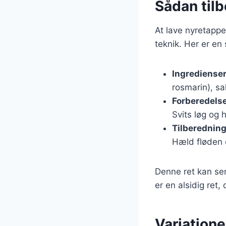
Sådan til
At lave nyretapp
teknik. Her er en
Ingrediense
rosmarin), sa
Forberedels
Svits løg og 
Tilberednin
Hæld fløden o
Denne ret kan serv
er en alsidig ret,
Variation