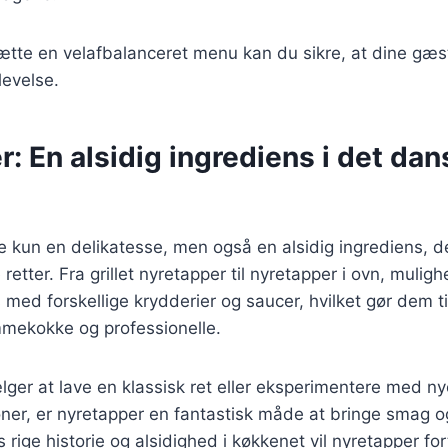
te en velafbalanceret menu kan du sikre, at dine gæst
levelse.
: En alsidig ingrediens i det dan
e kun en delikatesse, men også en alsidig ingrediens, d
retter. Fra grillet nyretapper til nyretapper i ovn, muli
 med forskellige krydderier og saucer, hvilket gør dem til
mekokke og professionelle.
er at lave en klassisk ret eller eksperimentere med ny
er, er nyretapper en fantastisk måde at bringe smag og
 rige historie og alsidighed i køkkenet vil nyretapper f