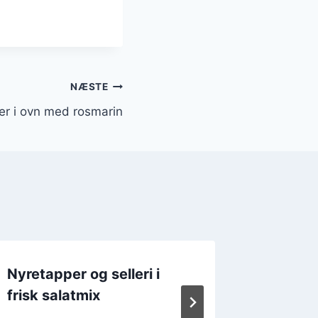
NÆSTE
er i ovn med rosmarin
Nyretapper og selleri i
Nyretap
frisk salatmix
lækker