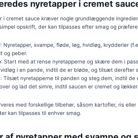
beredes nyretapper i cremet sauc
er i cremet sauce kræver nogle grundlæggende ingredie
 simpel opskrift, der kan tilpasses efter smag og præfere
r
: Nyretapper, svampe, fløde, løg, hvidløg, krydderier (f.e
lt og peber.
e
: Start med at rense nyretapperne og skære dem i pas
hvidløg i en pande, indtil de er bløde, og tilsæt derefte
g
: Tilsæt nyretapperne til panden og steg dem, indtil de 
ver og lad det simre, indtil saucen er cremet og lækker
eres med forskellige tilbehør, såsom kartofler, ris eller 
 der kan tilpasses til enhver smag.
er af nyretapper med svampe og 