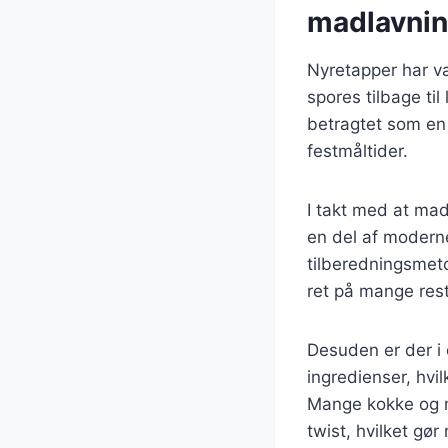
madlavni
Nyretapper har væ
spores tilbage ti
betragtet som en 
festmåltider.
I takt med at mad
en del af modern
tilberedningsmeto
ret på mange rest
Desuden er der i 
ingredienser, hvil
Mange kokke og m
twist, hvilket gø