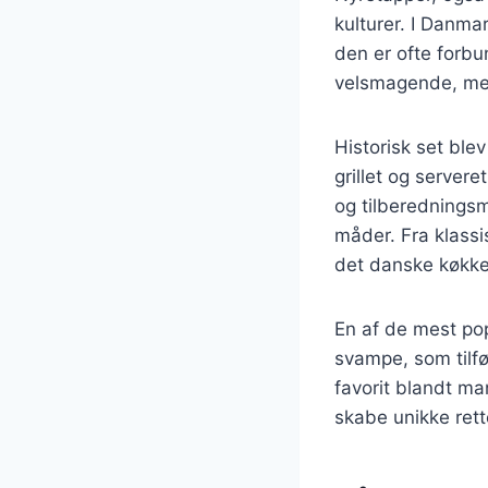
kulturer. I Danma
den er ofte forbu
velsmagende, men
Historisk set ble
grillet og server
og tilberedningsm
måder. Fra klassi
det danske køkke
En af de mest po
svampe, som tilfø
favorit blandt ma
skabe unikke rett