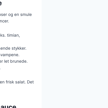
e
nser og en smule
ncer.
ks. timian,
sende stykker.
r svampene.
er let brunede.
.
en frisk salat. Det
sauce