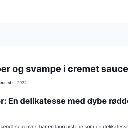
er og svampe i cremet sauc
december 2024
r: En delikatesse med dybe rødde
kendt som nyre, har en lang historie som en delikatess