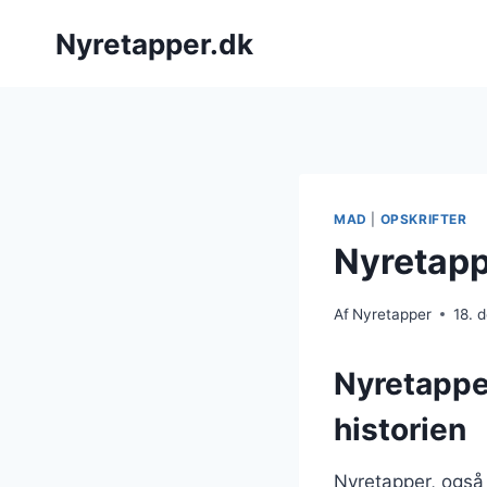
Fortsæt
Nyretapper.dk
til
indhold
MAD
|
OPSKRIFTER
Nyretapp
Af
Nyretapper
18. 
Nyretappe
historien
Nyretapper, også 