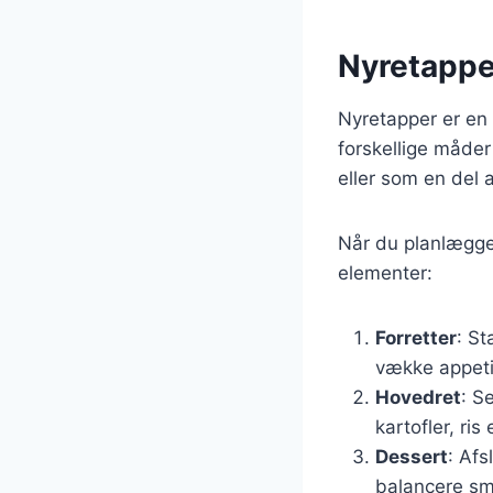
Nyretapper
Nyretapper er en 
forskellige måde
eller som en del 
Når du planlægge
elementer:
Forretter
: St
vække appeti
Hovedret
: S
kartofler, ris
Dessert
: Afs
balancere s