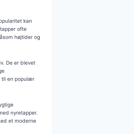
pularitet kan
etapper ofte
såsom højtider og
iv. De er blevet
ge
til en populær
ygtige
r med nyretapper.
med et moderne