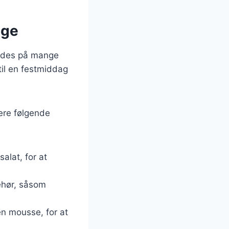
age
eredes på mange
il en festmiddag
ere følgende
alat, for at
ehør, såsom
en mousse, for at