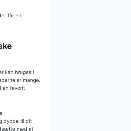
er får en
ske
er kan bruges i
ghederne er mange.
 en favorit
e
 dybde til dit
ortsætte med at