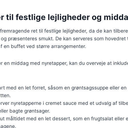
 til festlige lejligheder og midd
fremragende ret til festlige lejligheder, da de kan tilb
r og præsenteres smukt. De kan serveres som hovedret t
af en buffet ved større arrangementer.
r en middag med nyretapper, kan du overveje at inklud
art med en let forret, såsom en grøntsagssuppe eller en s
tten.
erver nyretapperne i cremet sauce med et udvalg af tilb
 eller bagte grøntsager.
lut måltidet med en let dessert, som en frugtsalat eller 
magene.