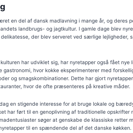
ng
ret en del af dansk madlavning i mange år, og deres po
l landets landbrugs- og jagtkultur. I gamle dage blev nyr
delikatesse, der blev serveret ved særlige lejligheder, 
kulturen har udviklet sig, har nyretapper også fået nye l
e gastronomi, hvor kokke eksperimenterer med forskelli
der og smagskombinationer. Dette har gjort nyretapper 
auranter, hvor de ofte præsenteres på kreative måder.
dag en stigende interesse for at bruge lokale og bæred
ket har ført til en genoplivning af traditionelle opskrifte
adentusiaster søger at genskabe de klassiske retter 
r nyretapper til en spændende del af det danske køkken.