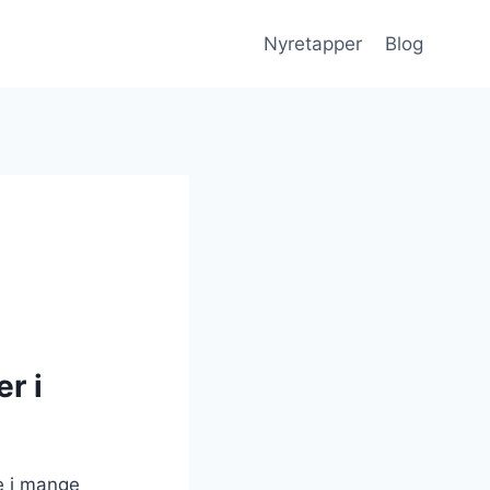
Nyretapper
Blog
e
r i
e i mange