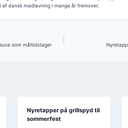
l af dansk madlavning i mange år fremover.
gation
auce som måltidstager
Nyretapp
Nyretapper på grillspyd til
sommerfest