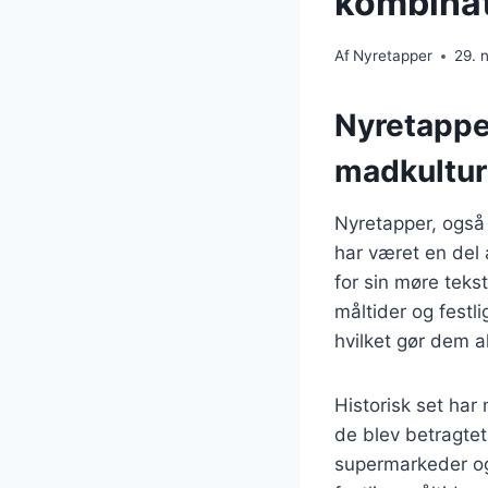
kombina
Af
Nyretapper
29. 
Nyretappe
madkultur
Nyretapper, også
har været en del
for sin møre teks
måltider og festl
hvilket gør dem a
Historisk set har
de blev betragtet
supermarkeder og