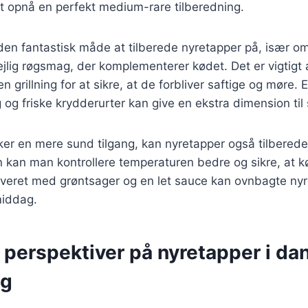
at opnå en perfekt medium-rare tilberedning.
nden fantastisk måde at tilberede nyretapper på, især 
dejlig røgsmag, der komplementerer kødet. Det er vigtigt
n grillning for at sikre, at de forbliver saftige og møre
øg og friske krydderurter kan give en ekstra dimension ti
er en mere sund tilgang, kan nyretapper også tilberede
kan man kontrollere temperaturen bedre og sikre, at kø
erveret med grøntsager og en let sauce kan ovnbagte ny
middag.
 perspektiver på nyretapper i da
ng