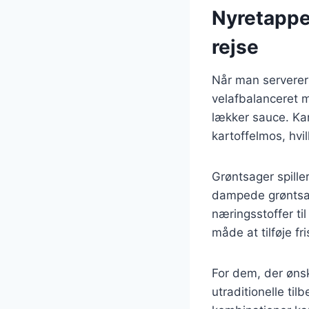
Nyretapper
rejse
Når man serverer 
velafbalanceret m
lækker sauce. Kar
kartoffelmos, hvil
Grøntsager spiller
dampede grøntsage
næringsstoffer ti
måde at tilføje fri
For dem, der øns
utraditionelle til