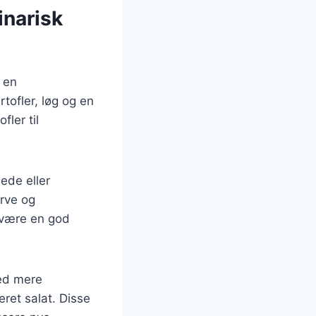
inarisk
 en
tofler, løg og en
ler til
lede eller
arve og
å være en god
med mere
eret salat. Disse