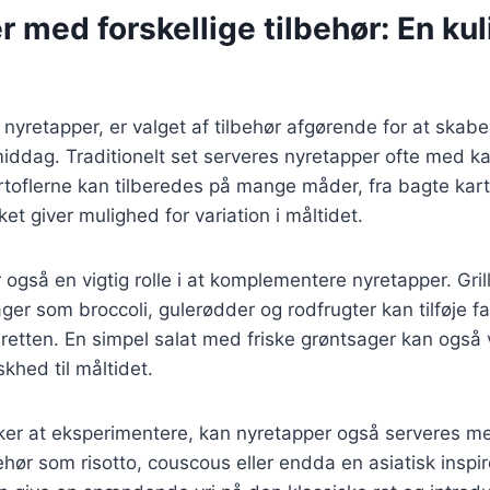
 med forskellige tilbehør: En kul
nyretapper, er valget af tilbehør afgørende for at skabe
iddag. Traditionelt set serveres nyretapper ofte med kar
toflerne kan tilberedes på mange måder, fra bagte kartof
ket giver mulighed for variation i måltidet.
 også en vigtig rolle i at komplementere nyretapper. Gril
r som broccoli, gulerødder og rodfrugter kan tilføje f
l retten. En simpel salat med friske grøntsager kan ogs
skhed til måltidet.
ker at eksperimentere, kan nyretapper også serveres 
behør som risotto, couscous eller endda en asiatisk inspir