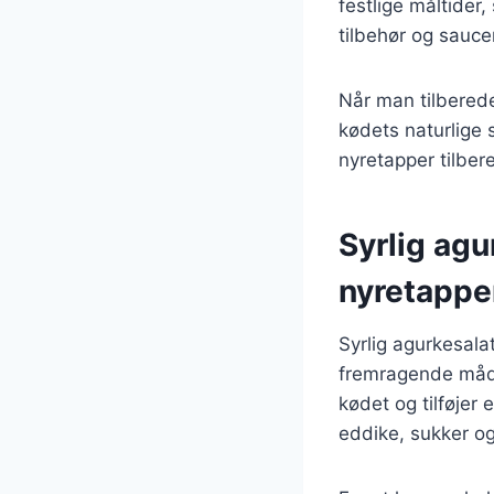
festlige måltider
tilbehør og sauce
Når man tilberede
kødets naturlige 
nyretapper tilber
Syrlig agu
nyretappe
Syrlig agurkesala
fremragende måde
kødet og tilføjer
eddike, sukker og 