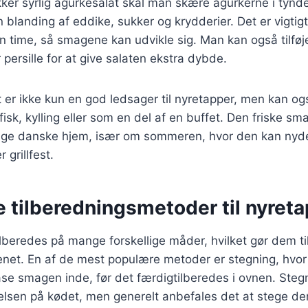
kker syrlig agurkesalat skal man skære agurkerne i tynde
 blanding af eddike, sukker og krydderier. Det er vigtigt
n time, så smagene kan udvikle sig. Man kan også tilføj
r persille for at give salaten ekstra dybde.
t er ikke kun en god ledsager til nyretapper, men kan o
isk, kylling eller som en del af en buffet. Den friske sma
nge danske hjem, især om sommeren, hvor den kan nyd
 grillfest.
e tilberedningsmetoder til nyret
lberedes på mange forskellige måder, hvilket gør dem til
kenet. En af de mest populære metoder er stegning, hvo
åse smagen inde, før det færdigtilberedes i ovnen. Steg
elsen på kødet, men generelt anbefales det at stege de