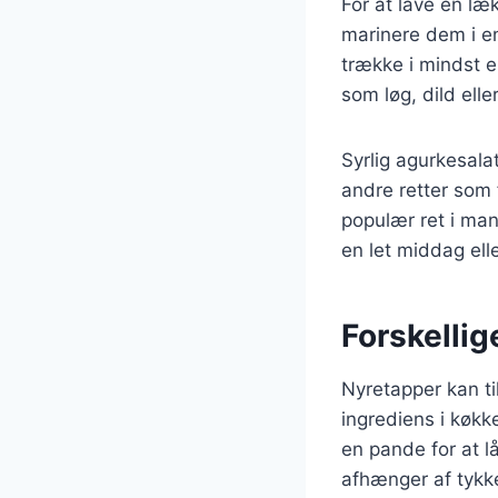
For at lave en læ
marinere dem i en
trække i mindst e
som løg, dild elle
Syrlig agurkesala
andre retter som f
populær ret i ma
en let middag eller
Forskellig
Nyretapper kan ti
ingrediens i køk
en pande for at l
afhænger af tykk