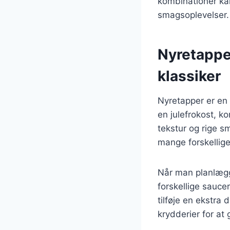
kombinationer ka
smagsoplevelser.
Nyretapper
klassiker
Nyretapper er en 
en julefrokost, k
tekstur og rige s
mange forskellig
Når man planlægg
forskellige sauce
tilføje en ekstra
krydderier for at