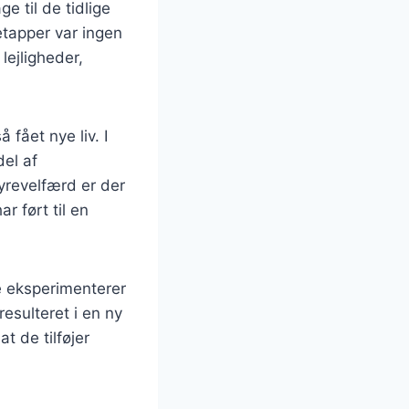
e til de tidlige
etapper var ingen
lejligheder,
 fået nye liv. I
del af
revelfærd er der
 ført til en
e eksperimenterer
esulteret i en ny
t de tilføjer