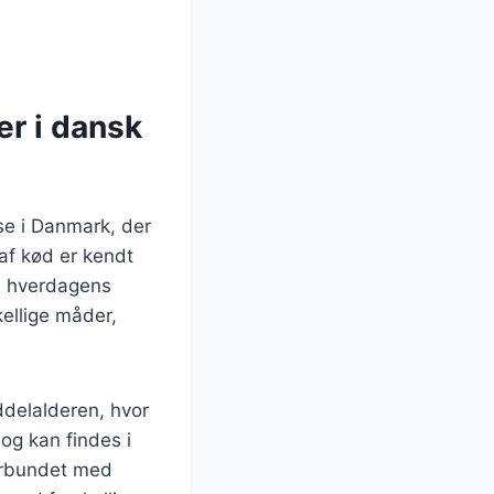
r i dansk
se i Danmark, der
af kød er kendt
de hverdagens
kellige måder,
ddelalderen, hvor
 og kan findes i
forbundet med