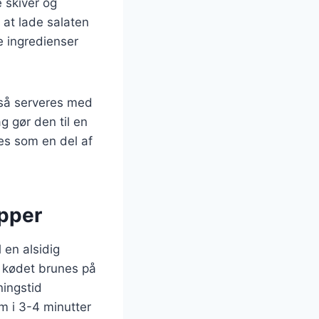
 skiver og
 at lade salaten
e ingredienser
gså serveres med
g gør den til en
es som en del af
apper
 en alsidig
r kødet brunes på
ningstid
m i 3-4 minutter