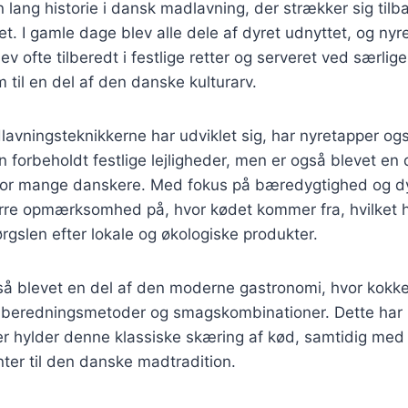
lang historie i dansk madlavning, der strækker sig tilbag
t. I gamle dage blev alle dele af dyret udnyttet, og nyr
v ofte tilberedt i festlige retter og serveret ved særlige 
 til en del af den danske kulturarv.
lavningsteknikkerne har udviklet sig, har nyretapper også
n forbeholdt festlige lejligheder, men er også blevet en 
or mange danskere. Med fokus på bæredygtighed og dy
re opmærksomhed på, hvor kødet kommer fra, hvilket har
ørgslen efter lokale og økologiske produkter.
så blevet en del af den moderne gastronomi, hvor kokk
ilberedningsmetoder og smagskombinationer. Dette har r
der hylder denne klassiske skæring af kød, samtidig med a
ter til den danske madtradition.