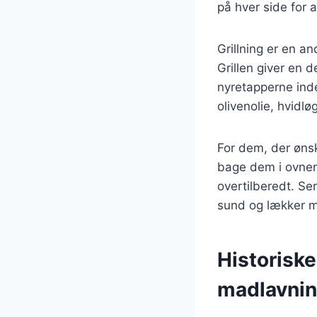
på hver side for 
Grillning er en a
Grillen giver en 
nyretapperne inde
olivenolie, hvidl
For dem, der ønsk
bage dem i ovnen 
overtilberedt. S
sund og lækker 
Historiske
madlavni