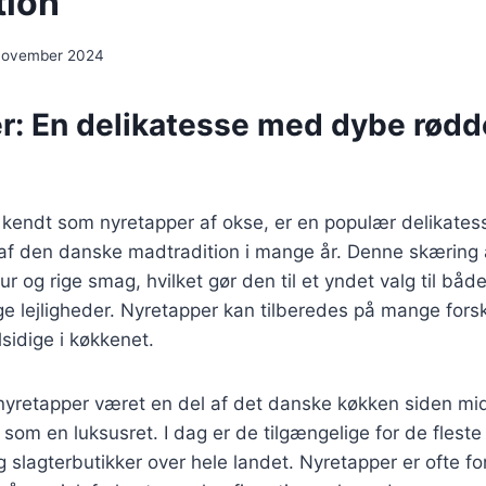
tion
november 2024
r: En delikatesse med dybe rødde
 kendt som nyretapper af okse, er en populær delikates
 af den danske madtradition i mange år. Denne skæring 
tur og rige smag, hvilket gør den til et yndet valg til bå
ige lejligheder. Nyretapper kan tilberedes på mange fors
lsidige i køkkenet.
 nyretapper været en del af det danske køkken siden mi
 som en luksusret. I dag er de tilgængelige for de fleste
 slagterbutikker over hele landet. Nyretapper er ofte 