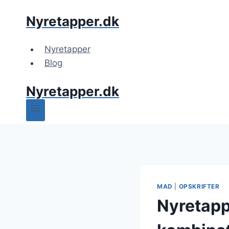
Fortsæt
Nyretapper.dk
til
indhold
Nyretapper
Blog
Nyretapper.dk
MAD
|
OPSKRIFTER
Nyretappe