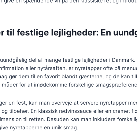
n give en spændende vri på den klassiske ret og introd
 til festlige lejligheder: En uund
uundgåelig del af mange festlige lejligheder i Danmark
onfirmation eller nytårsaften, er nyretapper ofte på men
mag gør dem til en favorit blandt gæsterne, og de kan ti
e måder for at imødekomme forskellige smagspræferenc
er en fest, kan man overveje at servere nyretapper m
r og tilbehør. En klassisk rødvinssauce eller en cremet 
 dimension til retten. Desuden kan man inkludere forskel
 give nyretapperne en unik smag.