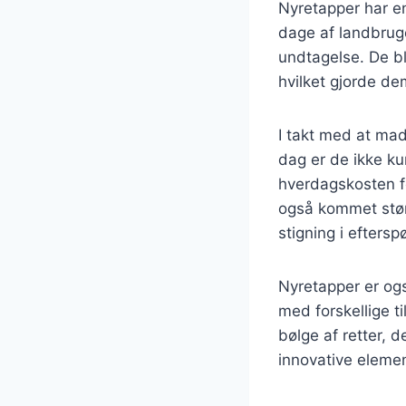
Nyretapper har en 
dage af landbruge
undtagelse. De ble
hvilket gjorde dem
I takt med at mad
dag er de ikke ku
hverdagskosten f
også kommet stør
stigning i eftersp
Nyretapper er og
med forskellige t
bølge af retter, 
innovative elemen