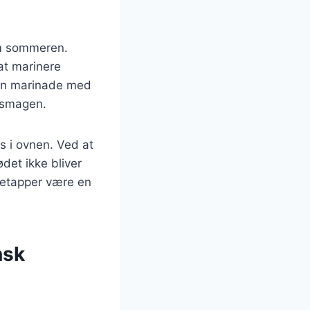
om sommeren.
 at marinere
. En marinade med
l smagen.
s i ovnen. Ved at
det ikke bliver
retapper være en
nsk