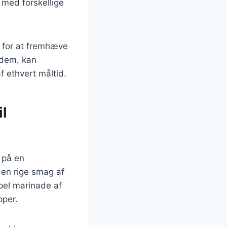
 med forskellige
e for at fremhæve
 dem, kan
f ethvert måltid.
il
 på en
den rige smag af
mpel marinade af
pper.