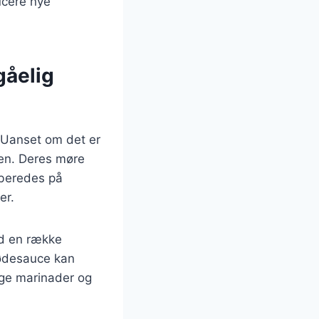
ucere nye
gåelig
. Uanset om det er
uen. Deres møre
lberedes på
er.
ed en række
flødesauce kan
lige marinader og