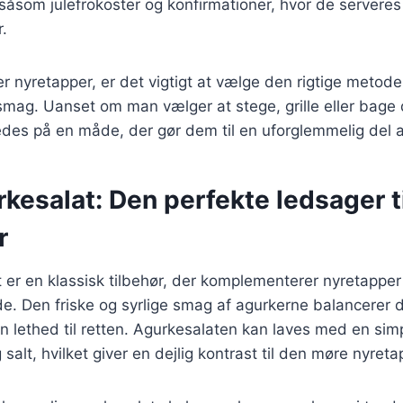
, såsom julefrokoster og konfirmationer, hvor de serveres
r.
r nyretapper, er det vigtigt at vælge den rigtige metod
smag. Uanset om man vælger at stege, grille eller bage
edes på en måde, der gør dem til en uforglemmelig del a
rkesalat: Den perfekte ledsager t
r
t er en klassisk tilbehør, der komplementerer nyretapper
. Den friske og syrlige smag af agurkerne balancerer 
 en lethed til retten. Agurkesalaten kan laves med en si
salt, hvilket giver en dejlig kontrast til den møre nyreta