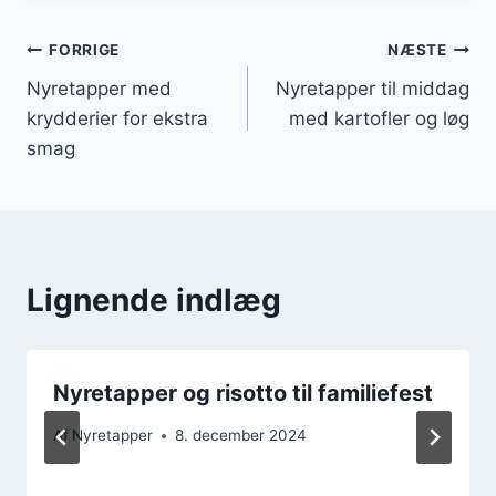
Indlægsnavigation
FORRIGE
NÆSTE
Nyretapper med
Nyretapper til middag
krydderier for ekstra
med kartofler og løg
smag
Lignende indlæg
Nyretapper og risotto til familiefest
Af
Nyretapper
8. december 2024