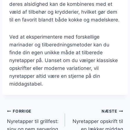
deres alsidighed kan de kombineres med et
væld af tilbehør og krydderier, hvilket gør dem
til en favorit blandt både kokke og madelskere.
Ved at eksperimentere med forskellige
marinader og tilberedningsmetoder kan du
finde din egen unikke måde at tilberede
nyretapper på. Uanset om du vælger klassiske
opskrifter eller moderne variationer, vil
nyretapper altid være en stjerne på din
middagstabel.
Indlægsnavigation
FORRIGE
NÆSTE
Nyretapper til grillfest:
Nyretapper opskrift til
sjov og nem servering
en lækker middag