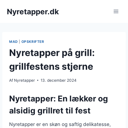
Fortsæt
Nyretapper.dk
til
indhold
MAD
|
OPSKRIFTER
Nyretapper på grill:
grillfestens stjerne
Af
Nyretapper
13. december 2024
Nyretapper: En lækker og
alsidig grillret til fest
Nyretapper er en skøn og saftig delikatesse,