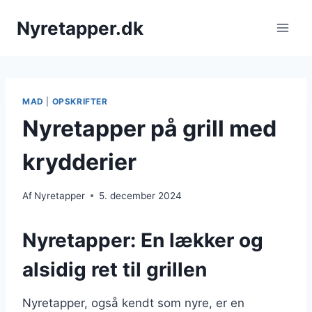
Fortsæt
Nyretapper.dk
til
indhold
MAD
|
OPSKRIFTER
Nyretapper på grill med
krydderier
Af
Nyretapper
5. december 2024
Nyretapper: En lækker og
alsidig ret til grillen
Nyretapper, også kendt som nyre, er en