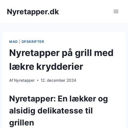
Fortsæt
Nyretapper.dk
til
indhold
MAD
|
OPSKRIFTER
Nyretapper på grill med
lækre krydderier
Af
Nyretapper
12. december 2024
Nyretapper: En lækker og
alsidig delikatesse til
grillen