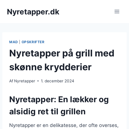
Fortsæt
Nyretapper.dk
til
indhold
MAD
|
OPSKRIFTER
Nyretapper på grill med
skønne krydderier
Af
Nyretapper
1. december 2024
Nyretapper: En lækker og
alsidig ret til grillen
Nyretapper er en delikatesse, der ofte overses,