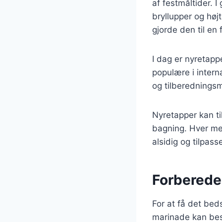
af festmåltider. 
bryllupper og høj
gjorde den til en
I dag er nyretapp
populære i intern
og tilberednings
Nyretapper kan ti
bagning. Hver met
alsidig og tilpasse
Forberedel
For at få det bed
marinade kan best