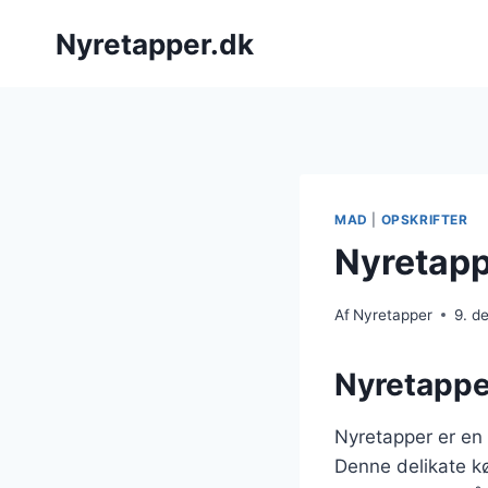
Fortsæt
Nyretapper.dk
til
indhold
MAD
|
OPSKRIFTER
Nyretapp
Af
Nyretapper
9. d
Nyretapper
Nyretapper er en p
Denne delikate kø