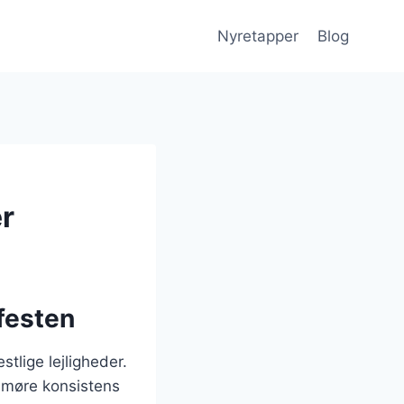
Nyretapper
Blog
er
lfesten
stlige lejligheder.
n møre konsistens