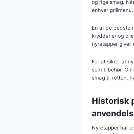
og rige smag. Når 
enhver grillmenu.
En af de bedste m
krydderier og oli
nyretapper giver e
For at sikre, at n
som tilbehør. Gri
smag til retten, 
Historisk 
anvendel
Nyretapper har en