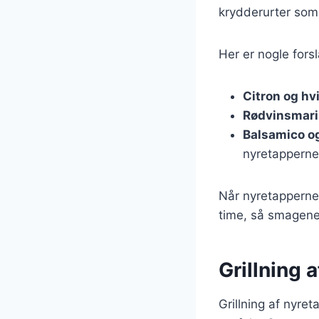
krydderurter som
Her er nogle forsl
Citron og hv
Rødvinsmar
Balsamico o
nyretapperne
Når nyretapperne 
time, så smagene
Grillning 
Grillning af nyre