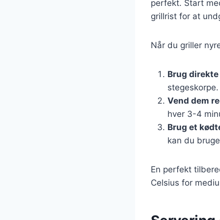
perfekt. Start me
grillrist for at u
Når du griller nyr
Brug direkt
stegeskorpe.
Vend dem r
hver 3-4 minu
Brug et kød
kan du bruge
En perfekt tilber
Celsius for medi