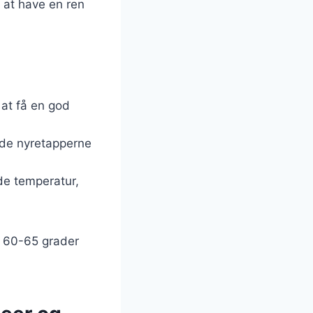
t at have en ren
 at få en god
ende nyretapperne
ede temperatur,
g 60-65 grader