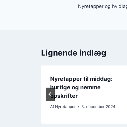
Nyretapper og hvidløg
Lignende indlæg
rtofler
Nyretapper til middag:
hurtige og nemme
opskrifter
er 2024
Af
Nyretapper
3. december 2024