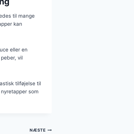
ing
redes til mange
apper kan
ce eller en
peber, vil
isk tilføjelse til
e nyretapper som
NÆSTE