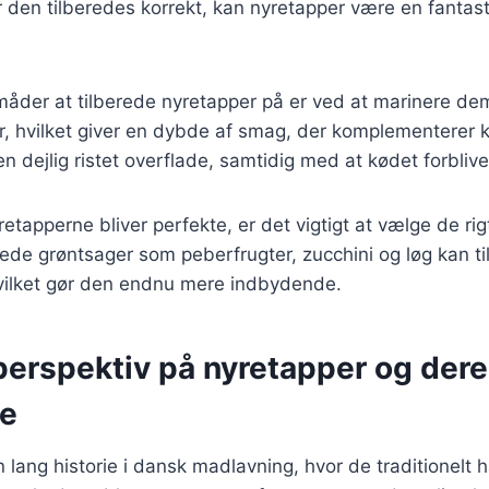
den tilberedes korrekt, kan nyretapper være en fantastisk
åder at tilberede nyretapper på er ved at marinere dem
er, hvilket giver en dybde af smag, der komplementerer kø
n dejlig ristet overflade, samtidig med at kødet forbliver
yretapperne bliver perfekte, er det vigtigt at vælge de ri
llede grøntsager som peberfrugter, zucchini og løg kan til
hvilket gør den endnu mere indbydende.
perspektiv på nyretapper og der
se
 lang historie i dansk madlavning, hvor de traditionelt 