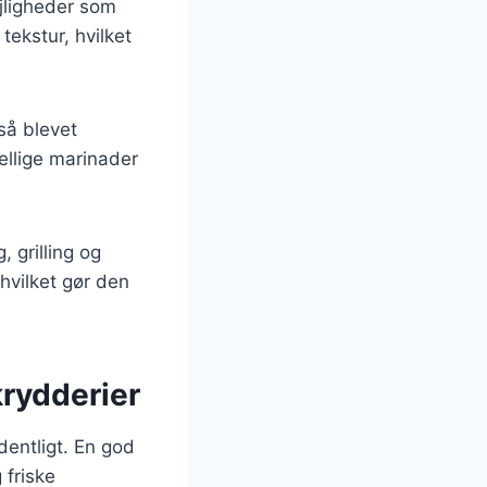
ejligheder som
ekstur, hvilket
så blevet
ellige marinader
 grilling og
hvilket gør den
krydderier
dentligt. En god
 friske