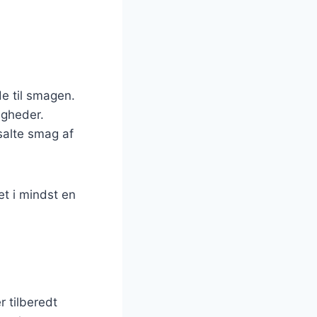
de til smagen.
ligheder.
salte smag af
et i mindst en
r tilberedt