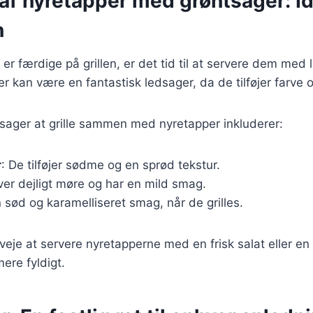
 af nyretapper med grøntsager: I
n
er færdige på grillen, er det tid til at servere dem med
r kan være en fantastisk ledsager, da de tilføjer farve o
sager at grille sammen med nyretapper inkluderer:
r
: De tilføjer sødme og en sprød tekstur.
iver dejligt møre og har en mild smag.
n sød og karamelliseret smag, når de grilles.
eje at servere nyretapperne med en frisk salat eller en k
ere fyldigt.