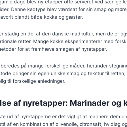
I gamle dage blev nyretapper ofte serveret ved særlige l
tider. Denne kødtype blev værdsat for sin smag og møre t
 favorit blandt både kokke og gæster.
er stadig en del af den danske madkultur, men de er og
ationale retter. Mange kokke eksperimenterer med forsk
metoder for at fremhæve smagen af nyretapper.
lberedes på mange forskellige måder, herunder stegning,
ode bringer sin egen unikke smag og tekstur til retten, 
lig til forskellige anledninger.
se af nyretapper: Marinader og 
ste ud af nyretapperne er det vigtigt at marinere dem or
å af en kombination af olivenolie, citronsaft, hvidløg og