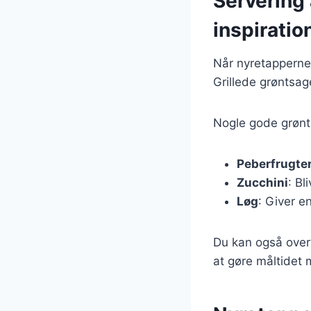
Servering
inspiratio
Når nyretapperne 
Grillede grøntsage
Nogle gode grønt
Peberfrugte
Zucchini
: Bl
Løg
: Giver e
Du kan også overv
at gøre måltidet m