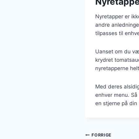
Nyretapper
Nyretapper er ikke
andre anledninger
tilpasses til enh
Uanset om du væl
krydret tomatsauce
nyretapperne helt
Med deres alsidigh
enhver menu. Så 
en stjerne på din g
Indlægsnavi
FORRIGE