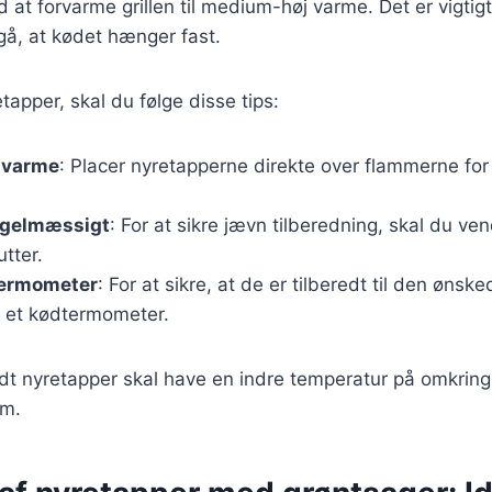
d at forvarme grillen til medium-høj varme. Det er vigtig
ndgå, at kødet hænger fast.
etapper, skal du følge disse tips:
e varme
: Placer nyretapperne direkte over flammerne for
egelmæssigt
: For at sikre jævn tilberedning, skal du v
tter.
termometer
: For at sikre, at de er tilberedt til den ønsk
 et kødtermometer.
edt nyretapper skal have en indre temperatur på omkrin
um.