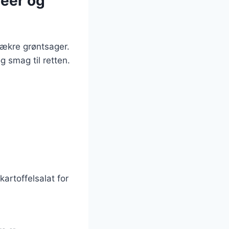
deer og
 lækre grøntsager.
g smag til retten.
artoffelsalat for