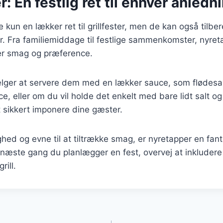
: En festlig ret til enhver anledn
 kun en lækker ret til grillfester, men de kan også tilbe
. Fra familiemiddage til festlige sammenkomster, nyret
ver smag og præference.
ger at servere dem med en lækker sauce, som flødesau
, eller om du vil holde det enkelt med bare lidt salt og 
 sikkert imponere dine gæster.
ed og evne til at tiltrække smag, er nyretapper en fantast
næste gang du planlægger en fest, overvej at inkluder
rill.
gation