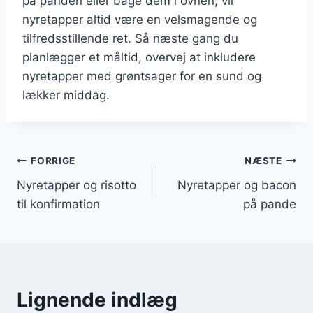
på panden eller bage dem i ovnen, vil
nyretapper altid være en velsmagende og
tilfredsstillende ret. Så næste gang du
planlægger et måltid, overvej at inkludere
nyretapper med grøntsager for en sund og
lækker middag.
Indlægsnavigation
FORRIGE
NÆSTE
Nyretapper og risotto
Nyretapper og bacon
til konfirmation
på pande
Lignende indlæg