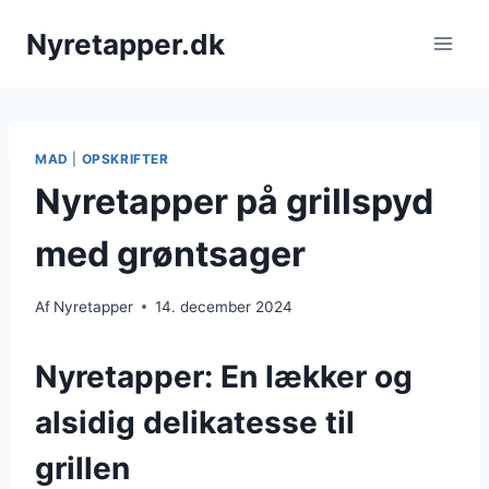
Fortsæt
Nyretapper.dk
til
indhold
MAD
|
OPSKRIFTER
Nyretapper på grillspyd
med grøntsager
Af
Nyretapper
14. december 2024
Nyretapper: En lækker og
alsidig delikatesse til
grillen