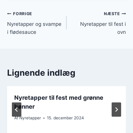
Indlægsnavigation
FORRIGE
NÆSTE
Nyretapper og svampe
Nyretapper til fest i
i flødesauce
ovn
Lignende indlæg
Nyretapper til fest med grønne
bønner
Af
Nyretapper
15. december 2024