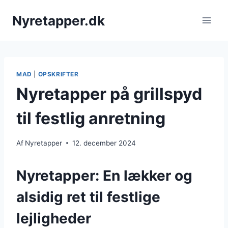
Fortsæt
Nyretapper.dk
til
indhold
MAD
|
OPSKRIFTER
Nyretapper på grillspyd
til festlig anretning
Af
Nyretapper
12. december 2024
Nyretapper: En lækker og
alsidig ret til festlige
lejligheder