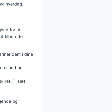
avl hverdag.
ghed for at
t tilberede
arinér dem i dine
 en sund og
k ret. Tilsæt
agende og