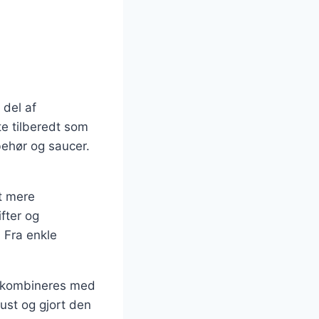
 del af
te tilberedt som
behør og saucer.
et mere
ifter og
. Fra enkle
e kombineres med
pust og gjort den