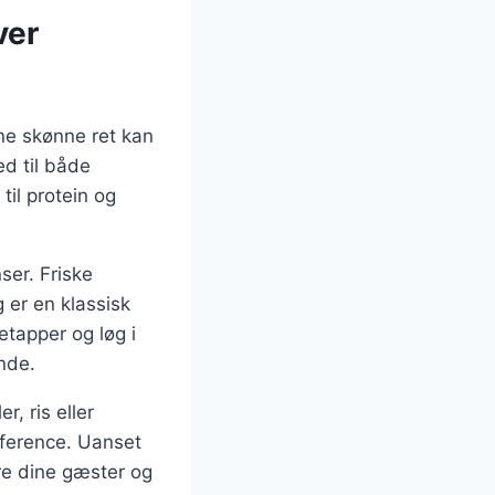
ver
ne skønne ret kan
ed til både
il protein og
ser. Friske
g er en klassisk
etapper og løg i
nde.
, ris eller
æference. Uanset
ere dine gæster og