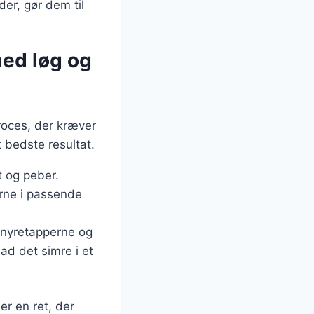
der, gør dem til
med løg og
roces, der kræver
 bedste resultat.
t og peber.
erne i passende
t nyretapperne og
ad det simre i et
er en ret, der