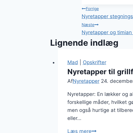
Indlægsnavi
Forrige
Nyretapper stegningst
Næste
Nyretapper og timian 
Lignende indlæg
Mad
|
Opskrifter
Nyretapper til gri
Af
Nyretapper
24. decembe
Nyretapper: En lækker og als
forskellige måder, hvilket g
men også hurtige at tilbered
eller…
Nyretapper
Læs mere