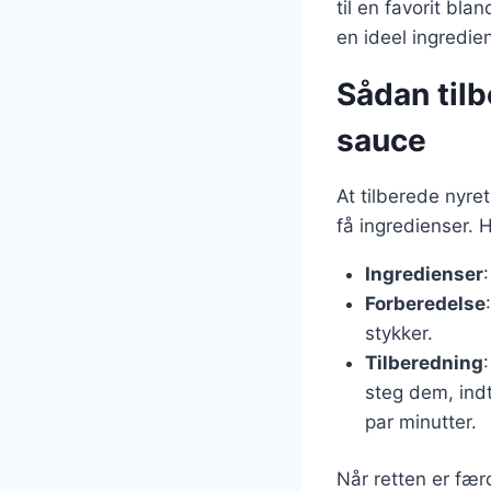
til en favorit bl
en ideel ingredien
Sådan til
sauce
At tilberede nyre
få ingredienser. 
Ingredienser
Forberedelse
stykker.
Tilberedning
steg dem, indt
par minutter.
Når retten er fær