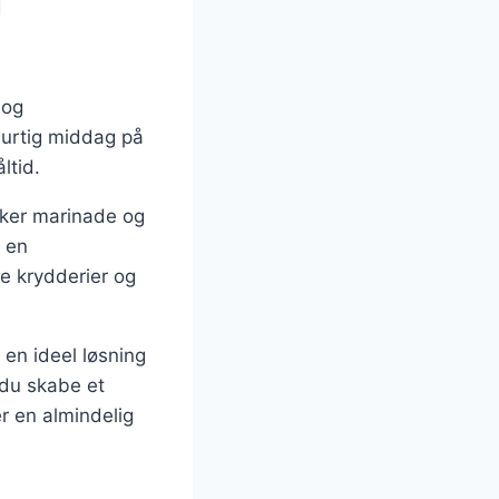
g
 og
hurtig middag på
ltid.
kker marinade og
m en
e krydderier og
 en ideel løsning
n du skabe et
er en almindelig