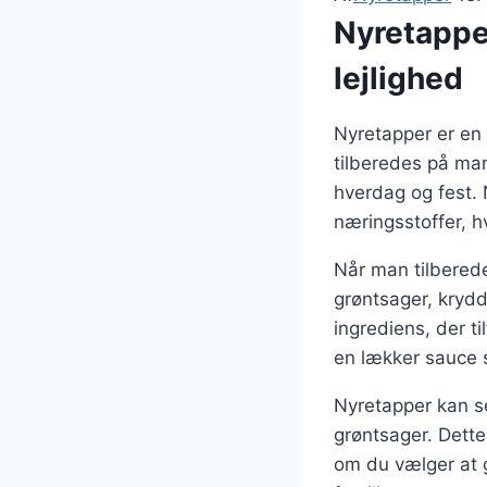
Nyretapper
lejlighed
Nyretapper er en 
tilberedes på man
hverdag og fest. 
næringsstoffer, hv
Når man tilbereder
grøntsager, krydd
ingrediens, der t
en lækker sauce s
Nyretapper kan se
grøntsager. Dette
om du vælger at g