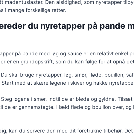
andt madentusiaster. Den alsidighed, som nyretapper tilby
s i mange forskellige retter.
bereder du nyretapper på pande 
tapper på pande med løg og sauce er en relativt enkel p
Her er en grundopskrift, som du kan følge for at opnå det
: Du skal bruge nyretapper, løg, smør, fløde, bouillon, sal
: Start med at skære løgene i skiver og hakke nyretapp
: Steg løgene i smør, indtil de er bløde og gyldne. Tilsæ
il de er gennemstegte. Hæld fløde og bouillon over, og l
dig, kan du servere den med dit foretrukne tilbehør. Det 