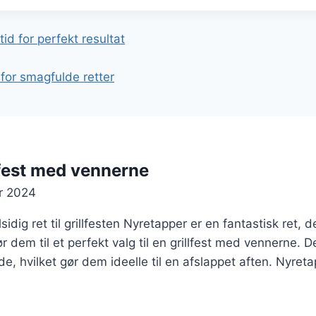
gation
id for perfekt resultat
for smagfulde retter
llfest med vennerne
r 2024
idig ret til grillfesten Nyretapper er en fantastisk ret,
ør dem til et perfekt valg til en grillfest med vennerne.
e, hvilket gør dem ideelle til en afslappet aften. Nyreta