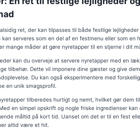
: En ret til festlige lejligheder o
mad
lsidig ret, der kan tilpasses til både festlige lejligheder
kan serveres som en del af en festmenu eller som en 
er mange måder at gøre nyretapper til en stjerne i dit må
igheder kan du overveje at servere nyretapper med en læ
ige tilbehør. Dette vil imponere dine gæster og give de
doplevelse. Du kan også eksperimentere med forskellig
be en unik smagsprofil.
yretapper tilberedes hurtigt og nemt, hvilket gør dem til
r. Med en simpel opskrift og nogle friske ingredienser ka
nde måltid på kort tid. Uanset om det er til en fest ell
per altid være et hit.