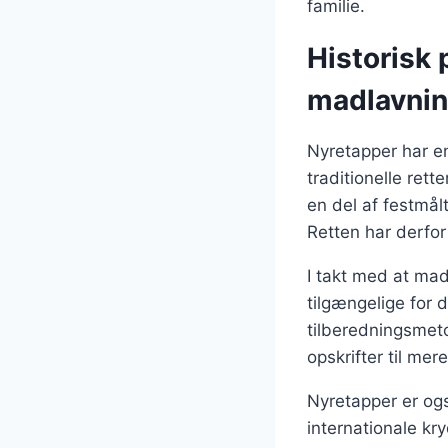
familie.
Historisk 
madlavni
Nyretapper har en
traditionelle ret
en del af festmål
Retten har derfor
I takt med at mad
tilgængelige for 
tilberedningsmeto
opskrifter til me
Nyretapper er og
internationale kry