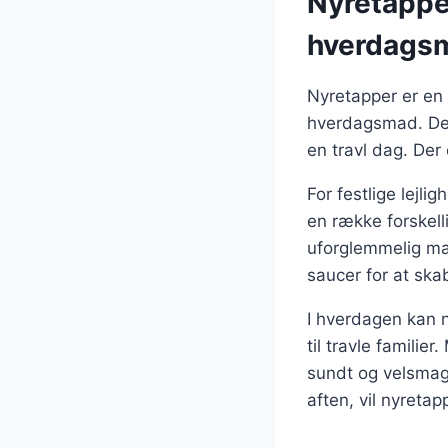
Nyretapper
hverdags
Nyretapper er en a
hverdagsmad. De 
en travl dag. Der 
For festlige lejl
en række forskell
uforglemmelig ma
saucer for at ska
I hverdagen kan n
til travle familie
sundt og velsmage
aften, vil nyretap