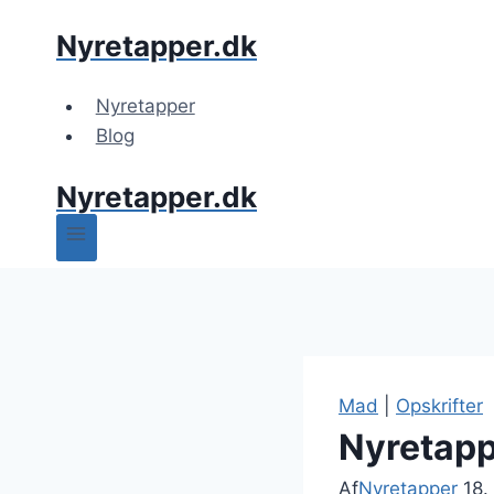
Fortsæt
Nyretapper.dk
til
indhold
Nyretapper
Blog
Nyretapper.dk
Mad
|
Opskrifter
Nyretapp
Af
Nyretapper
18.