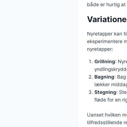
både er hurtig at
Variationer
Nyretapper kan ti
eksperimentere me
nyretapper:
Grillning
: Nyr
yndlingskrydde
Bagning
: Bag
lækker middag.
Stegning
: St
fløde for en ri
Uanset hvilken m
tilfredsstillende 