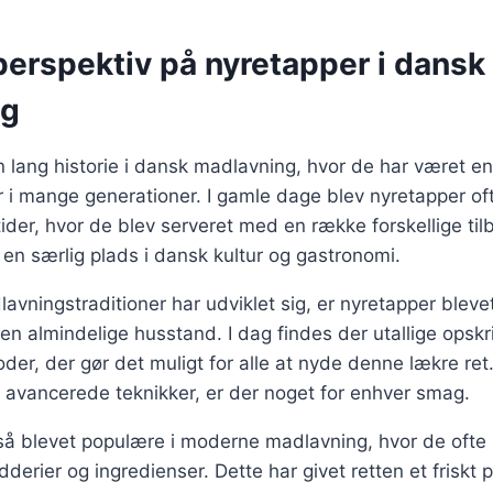
perspektiv på nyretapper i dansk
ng
 lang historie i dansk madlavning, hvor de har været en
ter i mange generationer. I gamle dage blev nyretapper of
tider, hvor de blev serveret med en række forskellige til
 en særlig plads i dansk kultur og gastronomi.
lavningstraditioner har udviklet sig, er nyretapper blev
den almindelige husstand. I dag findes der utallige opskr
der, der gør det muligt for alle at nyde denne lækre ret
re avancerede teknikker, er der noget for enhver smag.
så blevet populære i moderne madlavning, hvor de oft
dderier og ingredienser. Dette har givet retten et friskt 