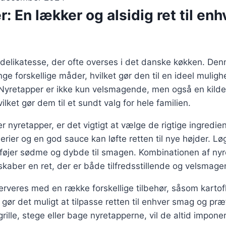
: En lækker og alsidig ret til enh
delikatesse, der ofte overses i det danske køkken. Den
ge forskellige måder, hvilket gør den til en ideel muligh
Nyretapper er ikke kun velsmagende, men også en kilde t
ilket gør dem til et sundt valg for hele familien.
 nyretapper, er det vigtigt at vælge de rigtige ingredien
erier og en god sauce kan løfte retten til nye højder. Lø
ilføjer sødme og dybde til smagen. Kombinationen af nyr
kaber en ret, der er både tilfredsstillende og velsmage
rveres med en række forskellige tilbehør, såsom kartofler
 gør det muligt at tilpasse retten til enhver smag og pr
rille, stege eller bage nyretapperne, vil de altid impon