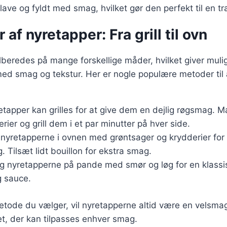
 lave og fyldt med smag, hvilket gør den perfekt til en tr
 af nyretapper: Fra grill til ovn
lberedes på mange forskellige måder, hvilket giver muli
d smag og tekstur. Her er nogle populære metoder til a
etapper kan grilles for at give dem en dejlig røgsmag. M
rier og grill dem i et par minutter på hver side.
 nyretapperne i ovnen med grøntsager og krydderier for
 Tilsæt lidt bouillon for ekstra smag.
eg nyretapperne på pande med smør og løg for en klassis
g sauce.
etode du vælger, vil nyretapperne altid være en velsm
ret, der kan tilpasses enhver smag.