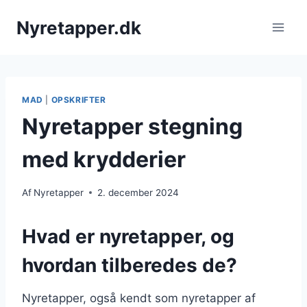
Fortsæt
Nyretapper.dk
til
indhold
MAD
|
OPSKRIFTER
Nyretapper stegning
med krydderier
Af
Nyretapper
2. december 2024
Hvad er nyretapper, og
hvordan tilberedes de?
Nyretapper, også kendt som nyretapper af